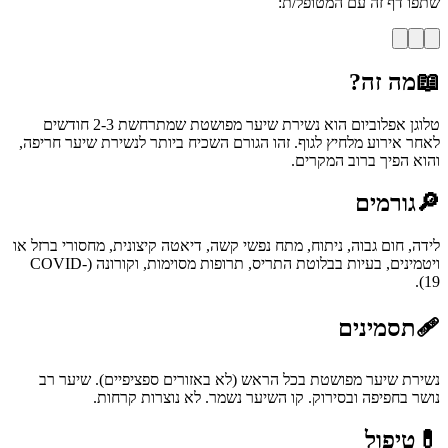
שתפו דף זה עם המטופל/ת:
📖
מה זה?
טלוגן אפלוביום הוא נשירת שיער מפושטת שמתרחשת 2-3 חודשים
לאחר אירוע מלחיץ לגוף. זהו הגורם השכיח ביותר לנשירת שיער חריפה,
והוא הפיך ברוב המקרים.
🔎
גורמים
לידה, חום גבוה, ניתוח, מתח נפשי קשה, דיאטה קיצונית, מחסורי ברזל או
ויטמינים, בעיות בבלוטת התריס, תרופות מסוימות, וקורונה (COVID-
19).
🩹
תסמינים
נשירת שיער מפושטת בכל הראש (לא באזורים ספציפיים). שיער רב
נושר בחפיפה ובסירוק. קו השיער נשמר. לא נוצרות קרחות.
💊
טיפול