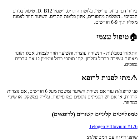
בירור דם: ברזל, פריטין, בלוטת התריס, ויטמין D, B12. טיפול בגורם
הבסיסי - השלמת מחסורים, איזון בלוטת התריס. השיער חוזר לצמוח
מאליו תוך 6-9 חודשים.
🏠
טיפול עצמי
התאזרו בסבלנות - הנשירה עוצרת והשיער חוזר לצמוח. אכלו תזונה
מאוזנת עשירה בברזל וחלבון. קחו תוספי ברזל וויטמין D אם ערכים
נמוכים.
⚠
מתי לפנות לרופא
פנו לרופא/ת עור אם נשירת השיער נמשכת מעל 6 חודשים, אם נוצרות
קרחות, או אם יש תסמינים נוספים כמו עייפות, עלייה במשקל, או שינוי
במחזור.
טמפלייטים קליניים קשורים (לרופאים)
Telogen Effluvium
#
176
שתפו דף זה עם המטופל/ת: