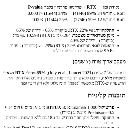
נקודת זמן
RTX + פרדניזון
פרדניזון בלבד
P-value
CRoff חודש 24
89% (41/46)
34% (15/44)
<0.0001
CRoff חודש 12
59% (27/46)
25% (11/44)
0.003
התלקחויות:
RTX 22% vs. ביקורת 63% - ירידה של 65%
מינון סטרואידים מצטבר:
6,264 מ"ג (RTX) vs. 10,598 מ"ג
(ביקורת) - ירידה של 40%
תופעות לוואי חמורות:
22% (RTX) vs. 29% (ביקורת) - פחות
SAEs למרות שמדובר בטיפול ביולוגי
מעקב ארוך טווח (7 שנים)
במעקב של 7 שנים (Joly et al., Lancet 2021),
85% מחולי RTX נשארו
בהפוגה מלאה
, ורובם ללא צורך בתרופות נוספות. נתונים אלו חיזקו את
ההשערה ש-RTX מאפשר "reset" אימונולוגי ולא רק דיכוי זמני.
תובנות קליניות
פרוטוקול RITUX 3
: Rituximab 1,000 מ"ג IV ביום 0 ויום 14 +
Prednisone 0.5 מ"ג/ק"ג (נמוך!)
תחזוקה
: שקלו מתן חוזר בחודש 12 ו-18 גם ללא הישנות - מפחית
חזרות
מעקב
: ספירת CD19/CD20, אימונוגלובולינים, Anti-Dsg1/3 כל 3