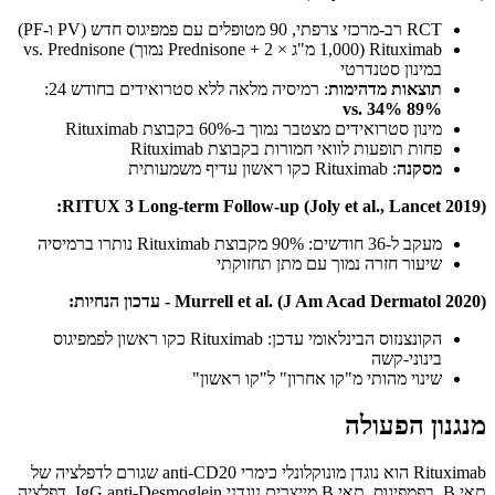
RCT רב-מרכזי צרפתי, 90 מטופלים עם פמפיגוס חדש (PV ו-PF)
Rituximab (1,000 מ"ג × 2 + Prednisone נמוך) vs. Prednisone
במינון סטנדרטי
תוצאות מדהימות
: רמיסיה מלאה ללא סטרואידים בחודש 24:
89% vs. 34%
מינון סטרואידים מצטבר נמוך ב-60% בקבוצת Rituximab
פחות תופעות לוואי חמורות בקבוצת Rituximab
מסקנה
: Rituximab כקו ראשון עדיף משמעותית
RITUX 3 Long-term Follow-up (Joly et al., Lancet 2019):
מעקב ל-36 חודשים: 90% מקבוצת Rituximab נותרו ברמיסיה
שיעור חזרה נמוך עם מתן תחזוקתי
Murrell et al. (J Am Acad Dermatol 2020) - עדכון הנחיות:
הקונצנזוס הבינלאומי עדכן: Rituximab כקו ראשון לפמפיגוס
בינוני-קשה
שינוי מהותי מ"קו אחרון" ל"קו ראשון"
מנגנון הפעולה
Rituximab הוא נוגדן מונוקלונלי כימרי anti-CD20 שגורם לדפלציה של
תאי B. בפמפיגוס, תאי B מייצרים נוגדני IgG anti-Desmoglein. דפלציה