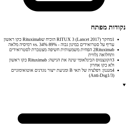
נקודות מפתח
1
מחקר RITUX 3 (Lancet 2017) הוכיח שRituximab כקו ראשון
עדיף על סטרואידים במינון גבוה - 89% vs. 34% רמיסיה מלאה
2
Rituximab הפחית משמעותית חשיפה מצטברת לסטרואידים
ותחלואה נלווית
3
הקונצנזוס הבינלאומי שינה את הגישה: Rituximab כקו ראשון
ולא כקו אחרון
4
מנגנון: דפלציה של תאי B ומניעת ייצור נוגדנים אוטואימוניים
(Anti-Dsg1/3)