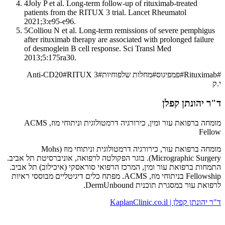
4
Joly P et al. Long-term follow-up of rituximab-treated
patients from the RITUX 3 trial. Lancet Rheumatol
2021;3:e95-e96.
5
Colliou N et al. Long-term remissions of severe pemphigus
after rituximab therapy are associated with prolonged failure
of desmoglein B cell response. Sci Transl Med
2013;5:175ra30.
#
Rituximab
#
פמפיגוס
#
מחלות שלפוחיות
#
RITUX 3
#
Anti-CD20
י.ק
ד"ר יהונתן קפלן
מומחה ברפואת עור ומין, כירורגיה דרמטולוגית וניתוחי מוז, ACMS
Fellow
מומחה ברפואת עור, כירורגיה דרמטולוגית וניתוחי מוז (Mohs
Micrographic Surgery). בוגר הפקולטה לרפואה, אוניברסיטת תל אביב.
התמחות ברפואת עור ומין, המרכז הרפואי סוראסקי (איכילוב) תל אביב.
Fellowship בניתוחי מוז, ACMS. מפתח כלים דיגיטליים מבוססי ראיות
לרפואת עור במסגרת תוכנית DermUnbound.
ד"ר יהונתן קפלן | KaplanClinic.co.il