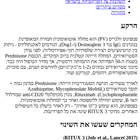
השלכות על הפרקטיקה בישראל
מסרים עיקריים
מקורות
הרקע
פמפיגוס וולגריס (PV) הוא מחלה אוטואימונית חמורה המאופיינת
בנוגדנים IgG נגד Desmoglein 3 (ו-Dsg1), הגורמים לאקנתוליזיס - ניתוק
בין קרטינוציטים ויצירת שלפוחיות תוך-אפידרמליות. לפני עידן
הסטרואידים, המחלה הייתה קטלנית ברוב המקרים. הכנסת Prednisone
בשנות ה-50 הפחיתה את התמותה דרמטית, אך מחיר הטיפול היה כבד:
מינוני סטרואידים גבוהים (1-2 מ"ג/ק"ג/יום) לחודשים ושנים, עם סוכרת,
אוסטיאופורוזיס, זיהומים, קטרקט ועוד.
לאורך עשורים, הגישה הסטנדרטית הייתה: Prednisone במינון גבוה +
חוסך סטרואידים (Azathioprine, Mycophenolate Mofetil,
Cyclophosphamide). Rituximab, נוגדן מונוקלונלי anti-CD20 שמדלדל
תאי B, שימש תחילה ללימפומה ואחר כך למחלות אוטואימוניות.
בפמפיגוס, הוא שימש כ"קו אחרון" - רק לאחר כישלון כל הטיפולים
האחרים. מחקר RITUX 3 שינה את כל הפרדיגמה.
המחקרים שעשו את השינוי
RITUX 3 (Joly et al., Lancet 2017):