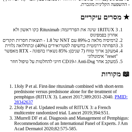
- ההשפעה הקלינית מוגברת.
★
מסרים עיקריים
1
RITUX 3 שינה את הפרדיגמה: Rituximab כקו ראשון ולא
אחרון בפמפיגוס
2
רמיסיה מלאה ב-89% עם NNT של 1.8 - תוצאות חסרות תקדים
3
הפחתה דרמטית בחשיפה לסטרואידים (40%) ובתחלואה נלווית
4
מעקב ארוך טווח (7 שנים): 85% נשארו בהפוגה - RTX מאפשר
"reset" אימונולוגי
5
מעקב אחר Anti-Dsg ו-CD19 חיוני להחלטות על טיפול חוזר
📖
מקורות
1
Joly P et al. First-line rituximab combined with short-term
prednisone versus prednisone alone for the treatment of
pemphigus (RITUX 3). Lancet 2017;389:2031-2040.
PMID:
28342637
2
Joly P et al. Updated results of RITUX 3: a French
multicentre randomized trial. Lancet 2019;394:S51.
3
Murrell DF et al. Diagnosis and Management of Pemphigus:
Recommendations of an International Panel of Experts. J Am
Acad Dermatol 2020;82:575-585.