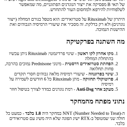
של תאי B מפסיקה את ייצור הנוגדנים הפתוגניים, מה שמאפשר
לשלפוחיות להירפא ולמחסום העור להתחדש.
היתרון של Rituximab על סטרואידים: הוא מטפל בגורם המחלה (ייצור
נוגדנים) ולא רק בדלקת. זה מסביר את שיעורי הרמיסיה הגבוהים ואת
ההישנות הנמוכה.
מה השתנה בפרקטיקה
מקו אחרון לקו ראשון
- שינוי פרדיגמטי: Rituximab ניתן עכשיו
בהתחלת המחלה
הפחתת סטרואידים דרסטית
- מינוני Prednisone נמוכים בהרבה,
פחות תחלואה
שינוי בפרוגנוזה
- שיעורי רמיסיה מלאה גבוהים חסרי תקדים
פרוטוקולי תחזוקה
- מתן Rituximab כל 6 חודשים לשמירה על
רמיסיה
מעקב אחר Anti-Dsg
- רמת נוגדנים כמדד לצורך בטיפול חוזר
נתוני מפתח מהמחקר
ה-NNT (Number Needed to Treat) במחקר היה
1.8 בלבד
- כמעט כל
חולה שני שמטופל ב-RTX ישיג הפוגה שלא היה משיג עם סטרואידים
בלבד.