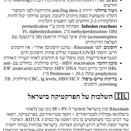
חודשים
ניטור סרולוגי
: ירידה ב-anti-Dsg titers מתרחשת לפני השיפור
הקליני ומשמשת כסמן מוקדם לתגובה. מעקב סרולוגי יכול לחזות
התלקחויות 2-3 חודשים לפני הופעתן הקלינית
Infusion reactions
: הפחתת סיכון ע"י premedication
(methylprednisolone 100 מ"ג IV, diphenhydramine,
acetaminophen) ומתן איטי בעירוי הראשון (50 מ"ג/שעה עם
העלאה הדרגתית)
חיסונים
: לפני Rituximab - עדכנו חיסונים! אחרי - אין חיסונים
חיים. חיסוני COVID/שפעת יעילים פחות. חיסונים חיים
קונטראאינדיקציה בזמן טיפול ועד 6 חודשים לאחר העירוי האחרון
סיכון זיהומי
: HBV reactivation - בדקו סרולוגיה. בחולים עם anti-
HBc חיובי נדרש ניטור HBV DNA וטיפול מונע (entecavir). PJP
prophylaxis שקלו ב-Prednisone > 20 מ"ג
בדיקות טרום-טיפול
: CBC, Ig levels, HBV/HCV סרולוגיה, TB
screening, חיסונים
🇮🇱
השלכות על הפרקטיקה בישראל
Rituximab זמין בישראל ומאושר ל-PV ו-PF כקו שני (לאחר
כישלון/אי-סבילות לסטרואידים + חוסך סטרואידים). בפרקטיקה, רופאי
עור רבים כבר משתמשים בו כקו ראשון על בסיס RITUX 3. האתגר:
אישור קופת חולים דורש לעתים הצדקה. בישראל שכיחות גבוהה יחסית
של פמפיגוס (במיוחד באוכלוסייה היהודית ממוצא צפון-אפריקאי ועיראקי)