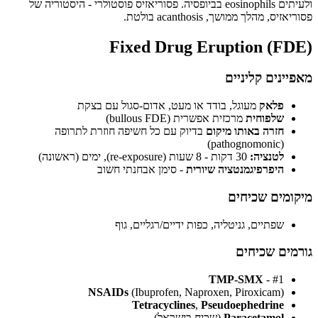
ולעיתים eosinophils בביופסיה. פסוריאזיס פוסטולרי - היסטוריה של
, מהלך ממושך, acanthosis בולטת.
Fixed Drug Eruption (F
נים קליניים
פלאק
מעוגל, בודד או מעט, אדום-סגול עם בצקת
שלפוחית
מרכזית אפשרית (bullous FDE)
חזרה באותו מיקום
בדיוק עם כל חשיפה חוזרת לתרופה
(pathognomonic)
לטנציה:
30 דקות - 8 שעות (re-exposure), ימים (ראשונה)
היפרפיגמנטציה שיורית
- סימן אבחנתי חשוב
מים שכיחים
שפתיים, גניטליה, כפות ידיים/רגליים, גוף
ים שכיחים
TMP-SMX
- #1
NSAIDs
(Ibuprofen, Naproxen, Piroxicam)
Tetracyclines
,
Pseudoephedrine
Paracetamol
(שכיח בישראל)