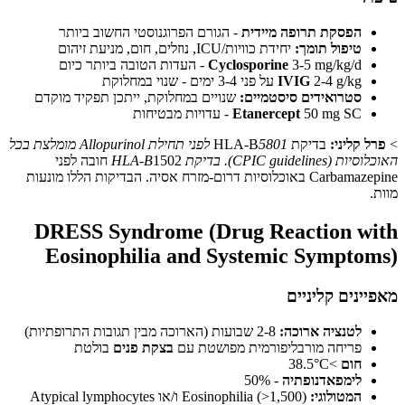
הפסקת תרופה מיידית
- הגורם הפרוגנוסטי החשוב ביותר
טיפול תומך:
יחידת כוויות/ICU, נוזלים, חום, מניעת זיהום
3-5 mg/kg/d - העדות הטובה ביותר כיום
Cyclosporine
2-4 g/kg על פני 3-4 ימים - שנוי במחלוקת
IVIG
סטרואידים סיסטמיים:
שנויים במחלוקת, ייתכן תפקיד מוקדם
50 mg SC - עדויות מבטיחות
Etanercept
 קליני:
בדיקת HLA-B
5801 לפני תחילת Allopurinol מומלצת בכל
CPIC guide). בדיקת HLA-B
1502 חובה לפני
Carbamazepine באוכלוסיות דרום-מזרח אסיה. הבדיקות הללו מונעות
DRESS Syndrome (Drug Reaction w
Eosinophilia and Systemic Sympto
נים קליניים
לטנציה ארוכה:
2-8 שבועות (הארוכה מבין תגובות התרופתיות)
פריחה מורבליפורמית מפושטת עם
בצקת פנים
בולטת
חום
>38.5°C
לימפאדנופתיה
- 50%
המטולוגי:
Eosinophilia (>1,500) ו/או Atypical lymphocytes