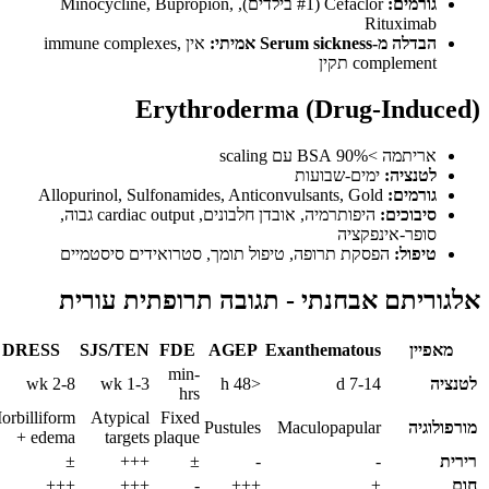
גורמים:
Cefaclor (#1 בילדים), Minocycline, Bupropion,
Rituximab
הבדלה מ-Serum sickness אמיתי:
אין immune complexes,
complement תקין
Erythroderma (Drug-Induc
אריתמה >90% BSA עם scaling
לטנציה:
ימים-שבועות
גורמים:
Allopurinol, Sulfonamides, Anticonvulsants, Gold
סיבוכים:
היפותרמיה, אובדן חלבונים, cardiac output גבוה,
סופר-אינפקציה
טיפול:
הפסקת תרופה, טיפול תומך, סטרואידים סיסטמיים
וריתם אבחנתי - תגובה תרופתית עורית
אפיין
Exanthematous
AGEP
FDE
SJS/TEN
DRESS
min-
יה
7-14 d
<48 h
1-3 wk
2-8 wk
hrs
Morbilliform
Atypical
Fixed
לוגיה
Maculopapular
Pustules
+ edema
targets
plaque
±
+++
±
-
-
+++
+++
-
+++
±