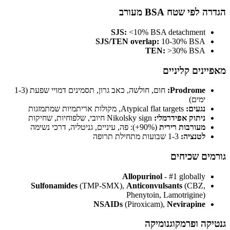
לפי שטח BSA מעורב
SJS:
<10% BSA detachment
SJS/TEN overlap:
10-30% BSA
TEN:
>30% BSA
נים קליניים
Prodrome:
חום, חולשה, כאב גרון, תסמינים דמויי שפעת (1-3
ימים)
נגעים:
Atypical flat targets, מקולות אריתמיות שמתמזגות
ניתוק אפידרמלי:
Nikolsky sign חיובי, שלפוחיות, שחיקות
מעורבות רירית
(90%+): פה, עיניים, גניטליה, דרכי נשימה
לטנציה:
1-3 שבועות מתחילת תרופה
ים שכיחים
Allopurinol
- #1 globally
Sulfonamides
(TMP-SMX),
Anticonvulsants
(CBZ,
Phenytoin, Lamotrigine)
NSAIDs
(Piroxicam),
Nevirapine
קה ופרמקוגנומיקה