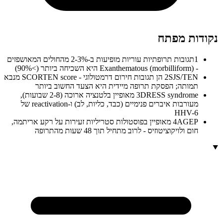
דות מפתח
1
תגובות תרופתיות עוריות מופיעות ב-2-3% מהחולים המאושפזים
- Exanthematous (morbilliform) היא השכיחה ביותר (>90%)
2
SJS/TEN הן תגובות חירום דרמטולוגי - SCORTEN score מנבא
תמותה; הפסקת תרופה מיידית היא הצעד החשוב ביותר
3
DRESS syndrome מאופיין בלטנציה ארוכה (2-8 שבועות),
מעורבות איברים פנימיים (כבד, כליות, לב) ו-reactivation של
HHV-6
4
AGEP מאופיין בפוסטולות סטריליות זעירות על רקע אריתמה,
חום ולויקוציטוזיס - לרוב מתחיל תוך 48 שעות מהתרופה