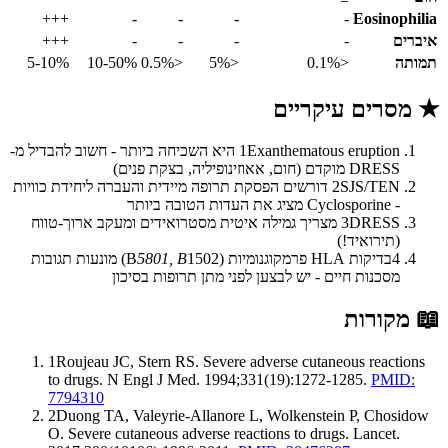
+++
-
-
-
-
Eosinoph
ים
-
-
-
-
+++
ה
<0.1%
<5%
<0.5%
10-50%
5-10%
סרים עיקריים
1
Exanthematous eruption היא השכיחה ביותר - חשוב להבדיל מ-
DRESS מוקדם (חום, אאוזינופיליה, בצקת פנים)
2
SJS/TEN דורשים הפסקת תרופה מיידית והעברה ליחידת כוויות
- Cyclosporine מציג את העדות הטובה ביותר
3
DRESS מצריך גמילה איטית מסטרואידים ומעקב ארוך-טווח
(תירואיד!)
4
בדיקות HLA פרמקוגנומיות (B
5801, B
1502) מונעות תגובות
מסכנות חיים - יש לבצען לפני מתן תרופות בסיכון
קורות
1
Roujeau JC, Stern RS. Severe adverse cutaneous reacti
to drugs. N Engl J Med. 1994;331(19):1272-1285.
PMID
7794310
2
Duong TA, Valeyrie-Allanore L, Wolkenstein P, Chosi
O. Severe cutaneous adverse reactions to drugs. Lancet.