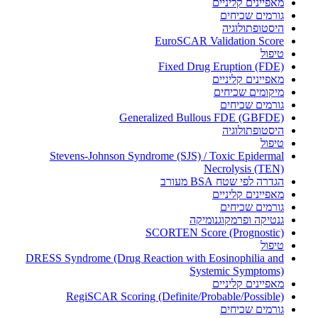
מאפיינים קליניים
גורמים שכיחים
היסטופתולוגיה
EuroSCAR Validation Score
טיפול
Fixed Drug Eruption (FDE)
מאפיינים קליניים
מיקומים שכיחים
גורמים שכיחים
Generalized Bullous FDE (GBFDE)
היסטופתולוגיה
טיפול
Stevens-Johnson Syndrome (SJS) / Toxic Epidermal
Necrolysis (TEN)
הגדרה לפי שטח BSA מעורב
מאפיינים קליניים
גורמים שכיחים
גנטיקה ופרמקוגנומיקה
SCORTEN Score (Prognostic)
טיפול
DRESS Syndrome (Drug Reaction with Eosinophilia and
Systemic Symptoms)
מאפיינים קליניים
RegiSCAR Scoring (Definite/Probable/Possible)
גורמים שכיחים