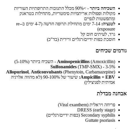
השכיחה ביותר
- >90% מכלל התגובות התרופתיות העוריות
מקולות ופפולות אריתמיות סימטריות, מתחילות בטראנק
ומתפשטות לגפיים
לטנציה:
7-14 ימים מתחילת תרופה חדשה (4-7 ימים ב-re-
exposure)
גרד, לעיתים חום קל
חוסכת כפות ידיים/רגליים ורירית (בד"כ)
ים שכיחים
(Amoxicillin) - השכיח ביותר (5-10%)
Aminopenicillins
Sulfonamides
(TMP-SMX) - 3-5%
Allopurinol
,
Anticonvulsants
(Phenytoin, Carbamazepine)
Ampicillin + EBV:
שיעור של 90-100% (לא מהווה אלרגיה
אמיתית לפניצילין)
ה מבדלת
פריחה ויראלית (Viral exanthem)
DRESS (early stage)
Secondary syphilis (כפות ידיים/רגליים)
Guttate psoriasis