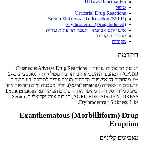
HHV-6 Reactivation
טיפול
Urticarial Drug Reactions
Serum Sickness-Like Reaction (SSLR)
Erythroderma (Drug-Induced)
אלגוריתם אבחנתי - תגובה תרופתית עורית
מסרים עיקריים
מקורות
מה
תגובות תרופתיות עוריות (Cutaneous Adverse Drug Reactions -
CADR) הן מהבעיות השכיחות ביותר בדרמטולוגיית קונסולטציה. כ-2-
 מהחולים המאושפזים מפתחים תגובה עורית לתרופה. בעוד שרוב
התגובות הן שפירות (exanthematous), חלקן מסכנות חיים ודורשות זיהוי
וטיפול מיידי. סקירה זו מקיפה את הדפוסים העיקריים: Exanthematous,
AGEP, FDE, SJS-TEN, DRESS, תגובות אורטיקריאליות, Serum
Si ו-Erythroderma.
Exanthematous (Morbilliform) D
Erupt
נים קליניים