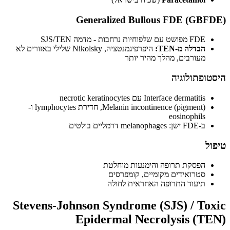
Generalized Bullous FDE (GB
FDE מפושט עם שלפוחיות נרחבות - מדמה SJS/TEN
הבדלה מ-TEN:
היפרפיגמנטציה, Nikolsky שלילי באזורים לא
מעורבים, מהלך מהיר יותר
ופתולוגיה
Interface dermatitis עם necrotic keratinocytes
Melanin incontinence (pigment), חדירת lymphocytes ו-
eosinophils
ב-FDE ישן: melanophages דרמליים בולטים
ל
הפסקת תרופה והימנעות מוחלטת
סטרואידים מקומיים, קומפרסים
תיעוד התרופה האחראית לחולה
Stevens-Johnson Syndrome (SJS) / To
Epidermal Necrolysis (T