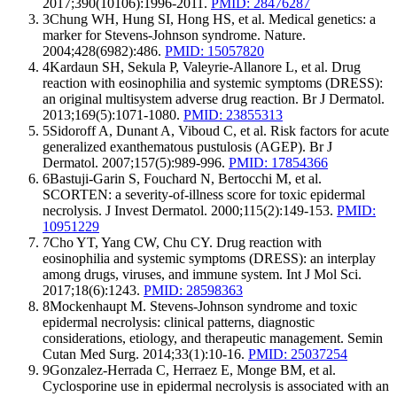
2017;390(10106):1996-2011.
PMID: 28476287
3
Chung WH, Hung SI, Hong HS, et al. Medical genetics
marker for Stevens-Johnson syndrome. Nature.
2004;428(6982):486.
PMID: 15057820
4
Kardaun SH, Sekula P, Valeyrie-Allanore L, et al. Drug
reaction with eosinophilia and systemic symptoms (DRE
an original multisystem adverse drug reaction. Br J Derma
2013;169(5):1071-1080.
PMID: 23855313
5
Sidoroff A, Dunant A, Viboud C, et al. Risk factors for 
generalized exanthematous pustulosis (AGEP). Br J
Dermatol. 2007;157(5):989-996.
PMID: 17854366
6
Bastuji-Garin S, Fouchard N, Bertocchi M, et al.
SCORTEN: a severity-of-illness score for toxic epiderma
necrolysis. J Invest Dermatol. 2000;115(2):149-153.
PMI
10951229
7
Cho YT, Yang CW, Chu CY. Drug reaction with
eosinophilia and systemic symptoms (DRESS): an interp
among drugs, viruses, and immune system. Int J Mol Sci.
2017;18(6):1243.
PMID: 28598363
8
Mockenhaupt M. Stevens-Johnson syndrome and toxic
epidermal necrolysis: clinical patterns, diagnostic
considerations, etiology, and therapeutic management. S
Cutan Med Surg. 2014;33(1):10-16.
PMID: 25037254
9
Gonzalez-Herrada C, Herraez E, Monge BM, et al.
Cyclosporine use in epidermal necrolysis is associated wi