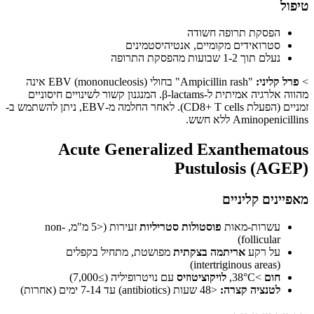
ל
הפסקת תרופה חשודה
סטרואידים מקומיים, אנטיהיסטמינים
נעלם תוך 1-2 שבועות מהפסקת התרופה
 קליני:
"Ampicillin rash" בחולי EBV (mononucleosis) אינה
מהווה אלרגיה אמיתית ל-β-lactams. המנגנון קשור לשינויים חיסוניים
זמניים (הפעלת CD8+ T cells). לאחר החלמה מ-EBV, ניתן להשתמש ב-
Aminopen ללא חשש.
Acute Generalized Exanthemat
Pustulosis (AG
נים קליניים
עשרות-מאות
פוסטולות סטריליות
זעירות (<5 מ"מ, non-
follicular)
על רקע
אריתמה בצקתית
מפושטת, מתחיל בקפלים
(intertriginous areas)
חום
>38°C,
לויקוציטוזיס
עם נויטרופיליה (≥7,000)
לטנציה קצרה:
<48 שעות (antibiotics) עד 7-14 ימים (אחרות)