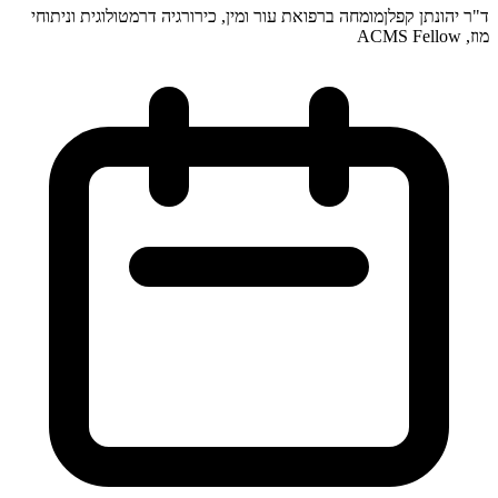
הונתן קפלן
מומחה ברפואת עור ומין, כירורגיה דרמטולוגית וניתוחי