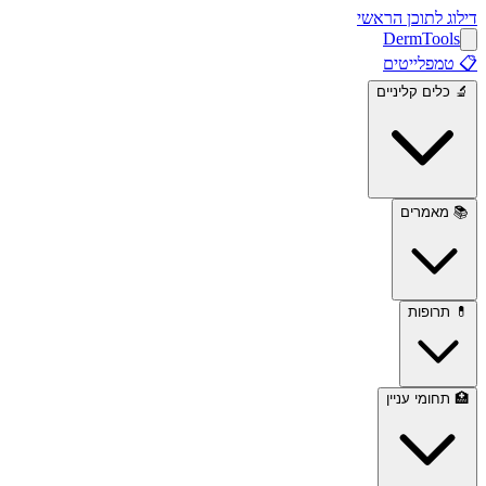
 לתוכן הראשי
Derm
To
פלייטים
ים קליניים
אמרים
רופות
ומי עניין