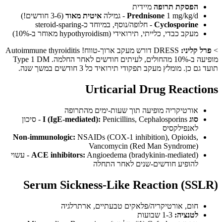
הפסקת תרופה
מיידית
1 mg/kg/d - גמילה
Prednisone
איטית מאוד
(3-6 חודשים!)
Cyclosporine
- חלופה/נוסף, במיוחד כ-steroid-sparing
מעקב כבדי, כלייתי, תירואידי (hypothyroidism מאוחר ב-10%)
 קליני:
DRESS דורש מעקב ארוך-טווח! Autoimmune thyroiditis
מופיעה ב-10% מהחולים, לעיתים חודשים לאחר החלמה. Type 1 DM
 כן. מומלץ מעקב תפקודי תירואיד כל 3 חודשים במשך שנה.
Urticarial Drug Reacti
אורטיקריה מופיעה תוך שעות-ימים מהתרופה
סוג I (IgE-mediated):
Penicillins, Cephalosporins - סיכון
לאנפילקסיס
Non-immunologic:
NSAIDs (COX-1 inhibition), Opioids,
Vancomycin (Red Man Syndrome)
ACE inhibitors:
Angioedema (bradykinin-mediated) - עשוי
להופיע חודשים-שנים לאחר התחלה
Serum Sickness-Like Reaction (SS
חום, אורטיקריה/פלאקים טבעתיים, ארתרלגיה
לטנציה:
1-3 שבועות