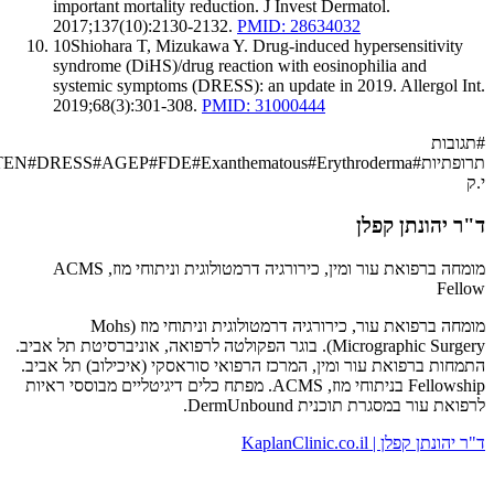
important mortality reduction. J Invest Dermatol.
2017;137(10):2130-2132.
PMID: 28634032
10
Shiohara T, Mizukawa Y. Drug-induced hypersensitivi
syndrome (DiHS)/drug reaction with eosinophilia and
systemic symptoms (DRESS): an update in 2019. Allergol
2019;68(3):301-308.
PMID: 31000444
ות
יות
#
Erythroderma
#
Exanthematous
#
FDE
#
AGEP
#
DRESS
#
TEN
#
SJS
יהונתן קפלן
מומחה ברפואת עור ומין, כירורגיה דרמטולוגית וניתוחי מוז, ACMS
F
מומחה ברפואת עור, כירורגיה דרמטולוגית וניתוחי מוז (Mohs
Micrographic Surgery). בוגר הפקולטה לרפואה, אוניברסיטת תל אביב.
ת ברפואת עור ומין, המרכז הרפואי סוראסקי (איכילוב) תל אביב.
Fellowship בניתוחי מוז, ACMS. מפתח כלים דיגיטליים מבוססי ראיות
עור במסגרת תוכנית DermUnbound.
קפלן | KaplanClinic.co.il