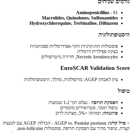
ים שכיחים
Aminopenicillins
- #1
Macrolides, Quinolones, Sulfonamides
Hydroxychloroquine, Terbinafine, Diltiazem
ופתולוגיה
פוסטולות תת-קרניות ותוך-אפידרמליות ספוגיוטיות
בצקת פפילרית דרמלית
Necrotic keratinocytes, חדירת נויטרופילים
EuroSCAR Validation S
ציון לאבחון AGEP: מורפולוגיה, מהלך, היסטופתולוגיה
ל
הפסקת תרופה
- נעלם תוך 1-2 שבועות
טיפול תומך, סטרואידים מקומיים
פרוגנוזה:
תמותה <5%, מצוינת לרוב
 קליני:
AGEP vs. Pustular psoriasis - הבדלה: AGEP עם לטנציה
קצרה, שיפור מהיר עם הפסקת תרופה, פוסטולות non-follicular,