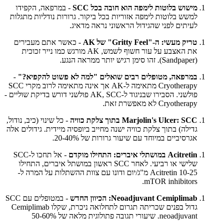
מישוש בלוטות לימפה הוא חובה בכל SCC
- במרפאה, הקפידו
למשש בלוטות לימפה אזוריות בכל ביקור. גרורות נודליות מתגלות
לעיתים לפני שהגידול הראשוני נראה מדאיג.
טריק מעשי: ה-"Gritty Feel" של AK
- כאשר אתם מעבירים
את האצבע על עור חשוף לשמש, AK מורגש כמו נייר זכוכית
(Sandpaper). זהו סימן רגיש יותר ממראה הנגע.
במרפאה, מטופלים רבים שואלים "למה לא פשוט להקפיא?"
-
Cryotherapy מתאימה ל-AK אך אינה מתאימה לרוב מקרי SCC
פולשני. הסבירו שבניגוד ל-AK, SCC פולשני דורש בדיקת שוליים -
Cryotherapy לא מאפשרת זאת.
Marjolin's Ulcer: SCC בתוך צלקת כוויה
- כל שינוי (כיב, נודול,
גדילה) בתוך צלקת כוויה ישנה מחייב ביופסיה מיידית. גידולים אלה
אגרסיביים במיוחד עם שיעור גרורות של 20-40%.
Acitretin במושתלי איברים: התחילו מוקדם
- אל תחכו ל-SCC
שלישי או רביעי. לאחר SCC ראשון במושתל איברים, התחילו
Acitretin 10-25 מ"ג/יום ודונו עם צוות ההשתלות על המרה ל-
mTOR inhibitors.
Neoadjuvant Cemiplimab: הכיוון החדש
- במטופלים עם SCC
גדול בפנים שכריתה תגרום לתחלואה ניכרת, שקלו Cemiplimab
neoadjuvant. שיעורי תגובה פתולוגית מלאה של 50-60%