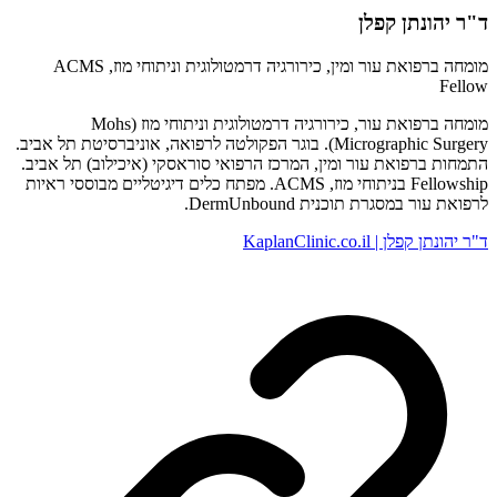
ד"ר יהונתן קפלן
מומחה ברפואת עור ומין, כירורגיה דרמטולוגית וניתוחי מוז, ACMS
Fellow
מומחה ברפואת עור, כירורגיה דרמטולוגית וניתוחי מוז (Mohs
Micrographic Surgery). בוגר הפקולטה לרפואה, אוניברסיטת תל אביב.
התמחות ברפואת עור ומין, המרכז הרפואי סוראסקי (איכילוב) תל אביב.
Fellowship בניתוחי מוז, ACMS. מפתח כלים דיגיטליים מבוססי ראיות
לרפואת עור במסגרת תוכנית DermUnbound.
ד"ר יהונתן קפלן | KaplanClinic.co.il