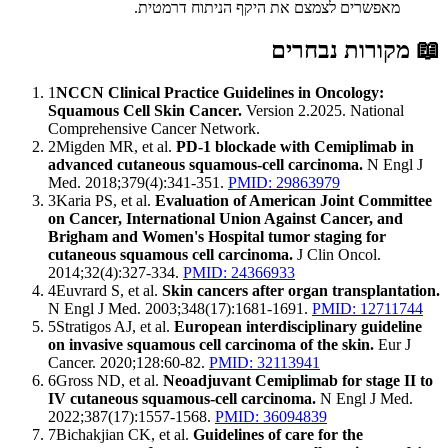
מאפשרים לצמצם את היקף הניתוח דרמטית.
📖
מקורות נבחרים
1
NCCN Clinical Practice Guidelines in Oncology:
Squamous Cell Skin Cancer.
Version 2.2025. National
Comprehensive Cancer Network.
2
Migden MR, et al.
PD-1 blockade with Cemiplimab in
advanced cutaneous squamous-cell carcinoma.
N Engl J
Med. 2018;379(4):341-351.
PMID: 29863979
3
Karia PS, et al.
Evaluation of American Joint Committee
on Cancer, International Union Against Cancer, and
Brigham and Women's Hospital tumor staging for
cutaneous squamous cell carcinoma.
J Clin Oncol.
2014;32(4):327-334.
PMID: 24366933
4
Euvrard S, et al.
Skin cancers after organ transplantation.
N Engl J Med. 2003;348(17):1681-1691.
PMID: 12711744
5
Stratigos AJ, et al.
European interdisciplinary guideline
on invasive squamous cell carcinoma of the skin.
Eur J
Cancer. 2020;128:60-82.
PMID: 32113941
6
Gross ND, et al.
Neoadjuvant Cemiplimab for stage II to
IV cutaneous squamous-cell carcinoma.
N Engl J Med.
2022;387(17):1557-1568.
PMID: 36094839
7
Bichakjian CK, et al.
Guidelines of care for the