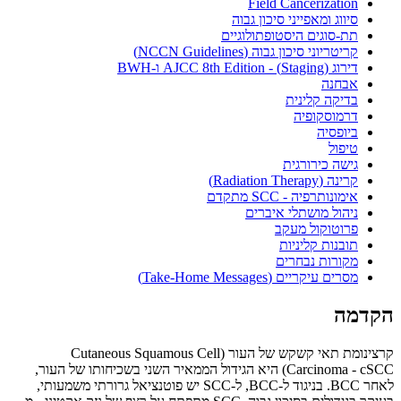
Field Cancerization
סיווג ומאפייני סיכון גבוה
תת-סוגים היסטופתולוגיים
קריטריוני סיכון גבוה (NCCN Guidelines)
דירוג (Staging) - AJCC 8th Edition ו-BWH
אבחנה
בדיקה קלינית
דרמוסקופיה
ביופסיה
טיפול
גישה כירורגית
קרינה (Radiation Therapy)
אימונותרפיה - SCC מתקדם
ניהול מושתלי איברים
פרוטוקול מעקב
תובנות קליניות
מקורות נבחרים
מסרים עיקריים (Take-Home Messages)
הקדמה
קרצינומת תאי קשקש של העור (Cutaneous Squamous Cell
Carcinoma - cSCC) היא הגידול הממאיר השני בשכיחותו של העור,
לאחר BCC. בניגוד ל-BCC, ל-SCC יש פוטנציאל גרורתי משמעותי,