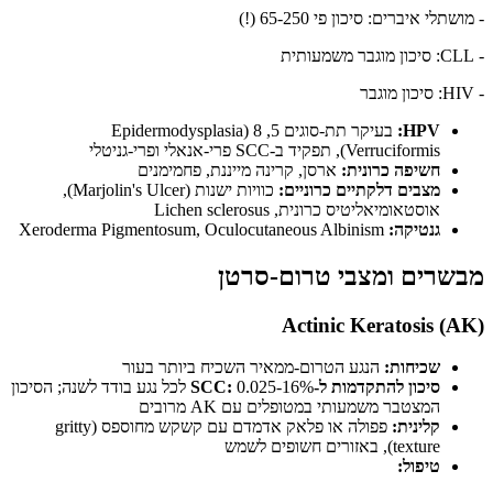
- מושתלי איברים: סיכון פי 65-250 (!)
- CLL: סיכון מוגבר משמעותית
- HIV: סיכון מוגבר
HPV:
בעיקר תת-סוגים 5, 8 (Epidermodysplasia
Verruciformis), תפקיד ב-SCC פרי-אנאלי ופרי-גניטלי
חשיפה כרונית:
ארסן, קרינה מייננת, פחמימנים
מצבים דלקתיים כרוניים:
כוויות ישנות (Marjolin's Ulcer),
אוסטאומיאליטיס כרונית, Lichen sclerosus
גנטיקה:
Xeroderma Pigmentosum, Oculocutaneous Albinism
מבשרים ומצבי טרום-סרטן
Actinic Keratosis (AK)
שכיחות:
הנגע הטרום-ממאיר השכיח ביותר בעור
סיכון להתקדמות ל-SCC:
0.025-16% לכל נגע בודד לשנה; הסיכון
המצטבר משמעותי במטופלים עם AK מרובים
קלינית:
פפולה או פלאק אדמדם עם קשקש מחוספס (gritty
texture), באזורים חשופים לשמש
טיפול: