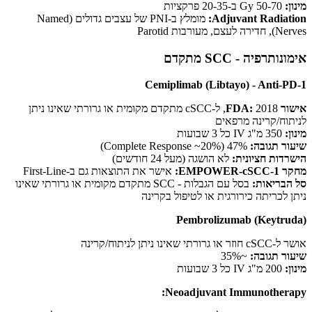
מינון:
50-70 Gy ב-20-35 פרקציות
Adjuvant Radiation:
מומלץ ב-PNI של עצבים גדולים (Named
Nerves), חדירה לעצם, מעורבות Parotid
אימונותרפיה - SCC מתקדם
Cemiplimab (Libtayo) - Anti-PD-1
אישור FDA:
2018, ל-cSCC מתקדם מקומית או גרורתי שאינו ניתן
לניתוח/קרינה מרפאים
מינון:
350 מ"ג IV כל 3 שבועות
שיעור תגובה:
47% (Complete Response ~20%)
הישרדות חציונית:
לא הושגה (מעל 24 חודשים)
מחקר EMPOWER-cSCC-1:
אישר את התוצאות גם ב-First-Line
סל הבריאות:
בסל עם הגבלות - SCC מתקדם מקומית או גרורתי שאינו
ניתן לכריתה כירורגית או לטיפול בקרינה
Pembrolizumab (Keytruda)
אושר ל-cSCC חוזר או גרורתי שאינו ניתן לניתוח/קרינה
שיעור תגובה:
~35%
מינון:
200 מ"ג IV כל 3 שבועות
Neoadjuvant Immunotherapy: