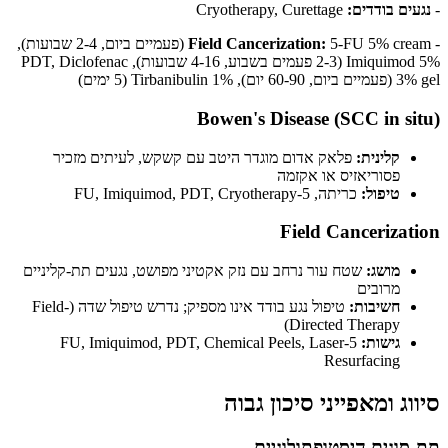
-
נגעים בודדים:
Cryotherapy, Curettage
-
Field Cancerization:
5-FU 5% cream (פעמיים ביום, 2-4 שבועות),
Imiquimod 5% (2-3 פעמים בשבוע, 4-16 שבועות), PDT, Diclofenac
3% gel (פעמיים ביום, 60-90 יום), Tirbanibulin 1% (5 ימים)
Bowen's Disease (SCC in situ)
קלינית:
פלאק אדום מוגדר היטב עם קשקש, לעיתים מזכיר
פסוריאזיס או אקזמה
טיפול:
כריתה, 5-FU, Imiquimod, PDT, Cryotherapy
Field Cancerization
מושג:
שטח עור נרחב עם נזק אקטיני מפושט, נגעים תת-קליניים
מרובים
חשיבות:
טיפול נגע בודד אינו מספיק; נדרש טיפול שדה (Field-
Directed Therapy)
גישות:
5-FU, Imiquimod, PDT, Chemical Peels, Laser
Resurfacing
סיווג ומאפייני סיכון גבוה
תת-סוגים היסטופתולוגיים