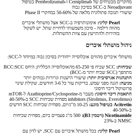
מחקרים מבטיחים של Cemiplimab ו-Pembrolizumab כטיפול
Neoadjuvant ב-SCC בסיכון גבוה
שיעורי תגובה פתולוגית מלאה של 50-60% במחקרי Phase II
Pearl קליני:
אימונותרפיה ב-SCC אצל מושתלי איברים
מהווה דילמה - סיכון משמעותי לדחיית שתל. יש לשקול
בזהירות ולהתייעץ עם צוות ההשתלות.
ניהול מושתלי איברים
מושתלי איברים מהווים אוכלוסייה ייחודית בסיכון גבוה במיוחד ל-SCC:
שכיחות:
SCC שכיח פי 65-250 מהאוכלוסייה הכללית; היחס BCC:SCC
מתהפך (SCC שכיח יותר מ-BCC)
התנהגות אגרסיבית יותר:
שיעורי הישנות וגרורות גבוהים יותר
מניעה:
הגנה מפני שמש, בדיקות עור כל 3-6 חודשים, שקילת שינוי
פרוטוקול דיכוי חיסוני
התאמת דיכוי חיסוני:
מעבר מ-Azathioprine/Cyclosporine ל-mTOR
inhibitors (Sirolimus, Everolimus) מפחית שכיחות SCC ב-40-50%
Acitretin כטיפול מונע:
10-25 מ"ג/יום, מפחית שכיחות SCC חדשים
ב-40-50%
Nicotinamide (ויטמין B3):
500 מ"ג פעמיים ביום, מפחית שכיחות
NMSC ב-23%
Pearl קליני:
בכל מושתל איברים עם SCC, יש לדון עם