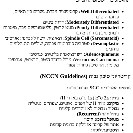
Well-Differentiated:
קרטיניזציה ניכרת, גשרים בין-תאיים;
פרוגנוזה טובה
Moderately Differentiated:
דרגת ביניים
Poorly Differentiated:
מעט קרטין, פליאומורפיזם ניכר, מיטוזות
רבות; סיכון גרורתי מוגבר
Spindle Cell (Sarcomatoid):
תאי ציר, קשה לאבחנה; אגרסיבי
Desmoplastic:
סטרומה פיברוטית צפופה; שוליים תת-קליניים
נרחבים
Adenosquamous:
דיפרנציאציה בלוטית; אגרסיבי
Verrucous Carcinoma:
גידול ברודד היטב, קרטוטי; אגרסיבי
מקומית אך סיכון גרורתי נמוך
קריטריוני סיכון גבוה (NCCN Guidelines)
גורמים המגדירים SCC בסיכון גבוה:
גודל:
≥2 ס"מ (≥1 ס"מ באזורי H)
מיקום:
אזור H של הפנים, אוזניים, שפתיים, גניטליה
גבולות:
גבולות לא מוגדרים קלינית
גידול חוזר (Recurrent)
מטופל מדוכא חיסון
אתר של קרינה או דלקת כרונית קודמת
היסטופתולוגיה: