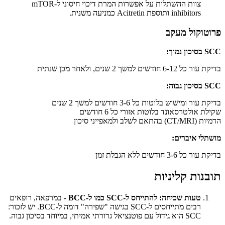
צוות ההשתלות על אפשרות המרת דיכוי חיסוני ל-mTOR
inhibitors ותוספת Acitretin כמניעה משנית.
פרוטוקול מעקב
SCC בסיכון נמוך:
בדיקת עור כל 6-12 חודשים למשך 2 שנים, ולאחר מכן שנתית
SCC בסיכון גבוה:
בדיקת עור ומישוש בלוטות כל 3-6 חודשים למשך 2 שנים
שקילת אולטרסאונד בלוטות אזורי כל 6 חודשים
הדמיות (CT/MRI) בהתאם לשלב ולמאפייני סיכון
מושתלי איברים:
בדיקת עור כל 3-6 חודשים ללא הגבלת זמן
תובנות קליניות
טעות שכיחה: להתייחס ל-SCC כמו ל-BCC
- במרפאה, רופאים
רבים מתייחסים ל-SCC בגישה "שפירה" דומה ל-BCC. יש לזכור:
SCC הוא גידול עם פוטנציאל גרורתי אמיתי, במיוחד בסיכון גבוה.