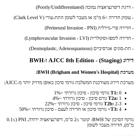
- דרגת דיפרנציאציה נמוכה (Poorly/Undifferentiated)
- עומק חדירה >6 מ"מ או מעבר לשומן התת-עורי (Clark Level V)
- חדירה פרי-נוירלית (Perineural Invasion - PNI)
- חדירה לימפו-וסקולרית (Lymphovascular Invasion - LVI)
- תת-סוגים אגרסיביים (Desmoplastic, Adenosquamous)
דירוג (Staging) - AJCC 8th Edition ו-BWH
מערכת BWH (Brigham and Women's Hospital):
מערכת דירוג מעודכנת המשלבת גורמי סיכון באופן מדויק יותר מ-AJCC:
0 גורמי סיכון - סיכון גרורתי <1%
T1:
1 גורם סיכון - סיכון גרורתי ~4%
T2a:
2-3 גורמי סיכון - סיכון גרורתי ~22%
T2b:
4+ גורמי סיכון או חדירה לעצם - סיכון גרורתי >50%
T3:
גורמי הסיכון של BWH: קוטר ≥2 ס"מ, דיפרנציאציה ירודה, PNI (≥0.1
מ"מ), חדירה מעבר לשומן