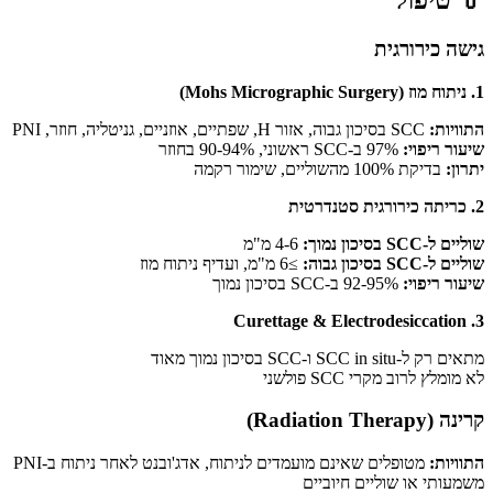
גישה כירורגית
1. ניתוח מוז (Mohs Micrographic Surgery)
התוויות:
SCC בסיכון גבוה, אזור H, שפתיים, אוזניים, גניטליה, חוזר, PNI
שיעור ריפוי:
97% ב-SCC ראשוני, 90-94% בחוזר
יתרון:
בדיקת 100% מהשוליים, שימור רקמה
2. כריתה כירורגית סטנדרטית
שוליים ל-SCC בסיכון נמוך:
4-6 מ"מ
שוליים ל-SCC בסיכון גבוה:
≥6 מ"מ, ועדיף ניתוח מוז
שיעור ריפוי:
92-95% ב-SCC בסיכון נמוך
3. Curettage & Electrodesiccation
מתאים רק ל-SCC in situ ו-SCC בסיכון נמוך מאוד
לא מומלץ לרוב מקרי SCC פולשני
קרינה (Radiation Therapy)
התוויות:
מטופלים שאינם מועמדים לניתוח, אדג'ובנט לאחר ניתוח ב-PNI
משמעותי או שוליים חיוביים