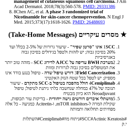
management of cutaneous squamous cell carcinoma.
J Am
Acad Dermatol. 2018;78(3):560-578.
PMID: 29331386
8
Chen AC, et al.
A phase 3 randomized trial of
Nicotinamide for skin-cancer chemoprevention.
N Engl J
Med. 2015;373(17):1618-1626.
PMID: 26488693
★
מסרים עיקריים (Take-Home Messages)
SCC אינו "סרטן שפיר"
1
- שיעור גרורות של 2-5% בכלל ועד
20% בסיכון גבוה; יש לזהות ולטפל בגידולים בסיכון גבוה
באגרסיביות
2
מערכת BWH עדיפה על AJCC לדירוג SCC
- מזהה טוב יותר
את המטופלים בסיכון גבוה לגרורות ומוות
Field Cancerization דורש טיפול שדה
3
- טיפול בנגע בודד אינו
מספיק; יש לטפל בכל שטח הנזק האקטיני
Cemiplimab חולל מהפכה בטיפול ב-SCC מתקדם
4
- שיעור
תגובה של 47% במחלה שנחשבה בלתי ניתנת לטיפול; טיפול
Neoadjuvant הוא כיוון מבטיח
5
מושתלי איברים דורשים גישה ייחודית
- בדיקות עור תכופות,
שקילת המרה ל-mTOR inhibitors, ו-Acitretin כמניעה - כל אלה
מפחיתים תחלואה ותמותה
#
Actinic Keratosis
#
SCC
#
ניתוח מוז
#
Cemiplimab
#
השתלות
י.ק