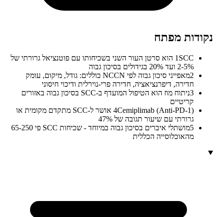
נקודות מפתח
1
SCC הוא סרטן העור השני בשכיחותו עם פוטנציאל גרורתי של
2-5% ועד 20% בגידולים בסיכון גבוה
2
מאפייני סיכון גבוה לפי NCCN כוללים: גודל, מיקום, עומק
חדירה, דיפרנציאציה, חדירה פרי-נוירלית ודיכוי חיסוני
3
ניתוח מוז הוא הטיפול המועדף ב-SCC בסיכון גבוה באזורים
קריטיים
4
Cemiplimab (Anti-PD-1) אושר ל-SCC מתקדם מקומית או
גרורתי עם שיעור תגובה של 47%
5
מושתלי איברים בסיכון גבוה במיוחד - שכיחות SCC פי 65-250
מהאוכלוסייה הכללית