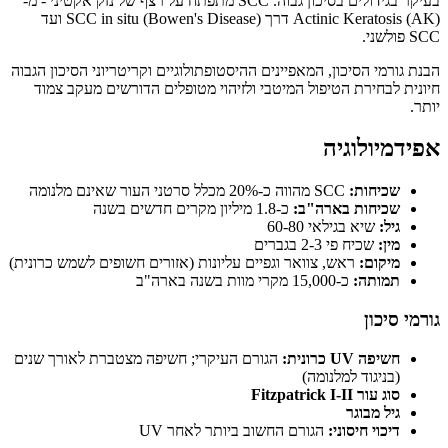
בעיקר בגידולים בסיכון גבוה. SCC מתפתח על רצף של נזק אקטיני - מ-
Actinic Keratosis (AK) דרך SCC in situ (Bowen's Disease) ועד
SCC פולשני.
הבנת גורמי הסיכון, המאפיינים ההיסטופתולוגיים וקריטריוני הסיכון הגבוה
חיונית לבחירת הטיפול המיטבי ולזיהוי מטופלים הדורשים מעקב צמוד
יותר.
אפידמיולוגיה
שכיחות:
SCC מהווה כ-20% מכלל סרטני העור שאינם מלנומה
שכיחות בארה"ב:
כ-1.8 מיליון מקרים חדשים בשנה
גיל:
שיא בגילאי 60-80
מין:
שכיח פי 2-3 בגברים
מיקום:
ראש, צוואר וגפיים עליונות (אזורים חשופים לשמש כרונית)
תמותה:
כ-15,000 מקרי מוות בשנה בארה"ב
גורמי סיכון
חשיפה UV כרונית:
הגורם העיקרי; חשיפה מצטברת לאורך שנים
(בניגוד למלנומה)
סוג עור Fitzpatrick I-II
גיל מבוגר
דיכוי חיסוני:
הגורם החשוב ביותר לאחר UV