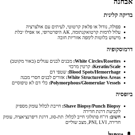
אבחנה
בדיקה קלינית
פפולה, נודול או פלאק קרטוטי, לעיתים עם אולצרציה
עלול לדמות קרטואקנתומה, AK היפרטרופי, או אפילו יבלת
מישוש בלוטות לימפה אזוריות חובה
דרמוסקופיה
White Circles/Rosettes:
מבנים לבנים עגולים (באור מקוטב)
Keratin/Scale:
קרטין מרכזי
Blood Spots/Hemorrhage:
שטפי דם
White Structureless Areas:
אזורים לבנים חסרי מבנה
Polymorphous/Glomerular Vessels:
כלי דם לא טיפוסיים
ביופסיה
Shave Biopsy/Punch Biopsy:
חייבת לכלול עומק מספיק
לקביעת דרגת חדירה
חשוב:
דו"ח פתולוגי חייב לכלול: תת-סוג, דרגת דיפרנציאציה, עומק
חדירה, PNI, LVI, מצב שוליים
💊
טיפול