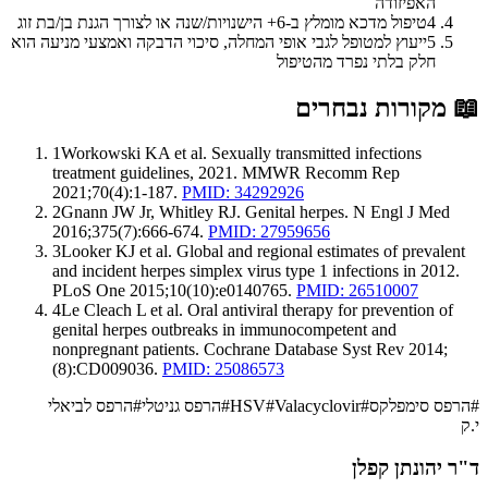
האפיזודה
4
טיפול מדכא מומלץ ב-6+ הישנויות/שנה או לצורך הגנת בן/בת זוג
5
ייעוץ למטופל לגבי אופי המחלה, סיכוי הדבקה ואמצעי מניעה הוא
חלק בלתי נפרד מהטיפול
📖
מקורות נבחרים
1
Workowski KA et al. Sexually transmitted infections
treatment guidelines, 2021. MMWR Recomm Rep
2021;70(4):1-187.
PMID: 34292926
2
Gnann JW Jr, Whitley RJ. Genital herpes. N Engl J Med
2016;375(7):666-674.
PMID: 27959656
3
Looker KJ et al. Global and regional estimates of prevalent
and incident herpes simplex virus type 1 infections in 2012.
PLoS One 2015;10(10):e0140765.
PMID: 26510007
4
Le Cleach L et al. Oral antiviral therapy for prevention of
genital herpes outbreaks in immunocompetent and
nonpregnant patients. Cochrane Database Syst Rev 2014;
(8):CD009036.
PMID: 25086573
#
הרפס סימפלקס
#
Valacyclovir
#
HSV
#
הרפס גניטלי
#
הרפס לביאלי
י.ק
ד"ר יהונתן קפלן