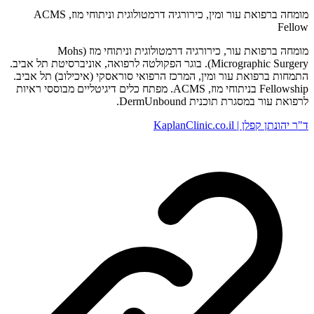
מומחה ברפואת עור ומין, כירורגיה דרמטולוגית וניתוחי מוז, ACMS
Fellow
מומחה ברפואת עור, כירורגיה דרמטולוגית וניתוחי מוז (Mohs
Micrographic Surgery). בוגר הפקולטה לרפואה, אוניברסיטת תל אביב.
התמחות ברפואת עור ומין, המרכז הרפואי סוראסקי (איכילוב) תל אביב.
Fellowship בניתוחי מוז, ACMS. מפתח כלים דיגיטליים מבוססי ראיות
לרפואת עור במסגרת תוכנית DermUnbound.
ד"ר יהונתן קפלן | KaplanClinic.co.il