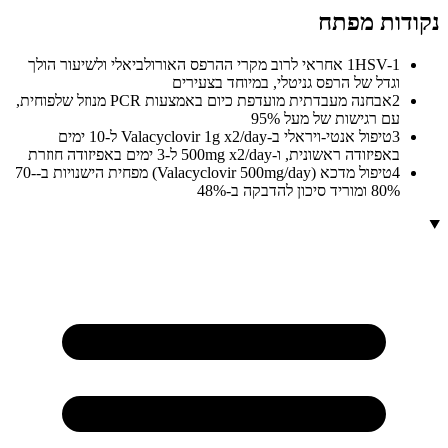
נקודות מפתח
1
HSV-1 אחראי לרוב מקרי ההרפס האורולביאלי ולשיעור הולך
וגדל של הרפס גניטלי, במיוחד בצעירים
2
אבחנה מעבדתית מועדפת כיום באמצעות PCR מנוזל שלפוחית,
עם רגישות של מעל 95%
3
טיפול אנטי-ויראלי ב-Valacyclovir 1g x2/day ל-10 ימים
באפיזודה ראשונית, ו-500mg x2/day ל-3 ימים באפיזודה חוזרת
4
טיפול מדכא (Valacyclovir 500mg/day) מפחית הישנויות ב-70-
80% ומוריד סיכון להדבקה ב-48%