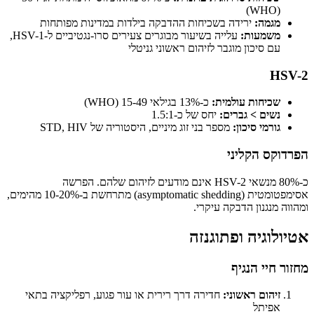
(WHO)
מגמה:
ירידה בשכיחות ההדבקה בילדות במדינות מפותחות
משמעות:
עלייה בשיעור מבוגרים צעירים סרו-נגטיביים ל-HSV-1,
עם סיכון מוגבר לזיהום ראשוני גניטלי
HSV-2
שכיחות עולמית:
כ-13% בגילאי 15-49 (WHO)
נשים > גברים:
יחס של כ-1.5:1
גורמי סיכון:
מספר בני זוג מיניים, היסטוריה של STD, HIV
הפרדוקס הקליני
כ-80% מנשאי HSV-2 אינם מודעים לזיהום שלהם. הפרשה
אסימפטומטית (asymptomatic shedding) מתרחשת ב-10-20% מהימים,
ומהווה מנגנון הדבקה עיקרי.
אטיולוגיה ופתוגנזה
מחזור חיי הנגיף
זיהום ראשוני:
חדירה דרך רירית או עור פגוע, רפליקציה בתאי
אפיתל