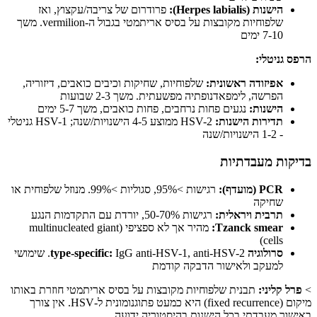
הישנות (Herpes labialis):
פרודרום של צריבה/עקצוץ, ואז
שלפוחיות מקובצות על בסיס אריתמטי בגבול ה-vermilion. משך
7-10 ימים
הרפס גניטלי:
אפיזודה ראשונית:
שלפוחיות, שחיקות וכיבים כואבים, דיזוריה,
הפרשה, לימפאדנופתיה מפשעתית. משך 2-3 שבועות
הישנות:
נגעים פחות נרחבים, פחות כואבים, משך 5-7 ימים
תדירות הישנות:
HSV-2 ממוצע 4-5 הישנויות/שנה; HSV-1 גניטלי
- 1-2 הישנויות/שנה
בדיקות מעבדתיות
PCR (מועדף):
רגישות >95%, סגוליות >99%. מנוזל שלפוחית או
שחיקה
תרבית ויראלית:
רגישות 50-70%, יורדת עם התקדמות הנגע
Tzanck smear:
מהיר אך לא ספציפי (multinucleated giant
cells)
סרולוגיה type-specific:
IgG anti-HSV-1, anti-HSV-2. שימושי
למעקב ולאישור הדבקה קודמת
>
פרל קליני:
תבנית שלפוחיות מקובצות על בסיס אריתמטי חוזרת באותו
מיקום (fixed recurrence) היא כמעט פתוגנומונית ל-HSV. אין צורך
באישור מעבדתי בכל הישנות בהיסטוריה ידועה.