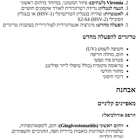
Viremia (לעתים):
פיזור המטוגני, במיוחד בזיהום ראשוני
הגעה לגנגליון:
נדידה רטרוגרדית לאורך אקסונים חושיים
לאטנטיות:
שהייה בגנגליון הטריגמינלי (HSV-1) או בגנגליון
הסקרלי S2-S4 (HSV-2)
הפעלה מחדש:
מיגרציה אנטרוגרדית לעור/רירית בעקבות טריגרים
טריגרים להפעלה מחדש
חשיפה לשמש (UV)
חום, מחלה חריפה
סטרס פיזי ונפשי
טראומה מקומית (כולל טיפולי לייזר ופילינג)
מחזור חודשי
דיכוי חיסוני
אבחנה
מאפיינים קליניים
הרפס אורולביאלי:
זיהום ראשוני (Gingivostomatitis):
חום, לימפאדנופתיה,
שלפוחיות ושחיקות כואבות ברירית הפה, החניכיים והשפתיים.
שכיח בילדים