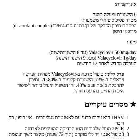
אינדיקציות:
6 הישנויות ומעלה בשנה
מטרד פסיכוסוציאלי משמעותי
הפחתת סיכון הדבקה של בן/בת זוג סרו-נגטיבי (discordant couples)
מדוכאי חיסון
מינון:
Valacyclovir 500mg/day (עד 8 הישנויות/שנה)
Valacyclovir 1g/day (מעל 9 הישנויות/שנה)
הערכה מחדש לאחר 12 חודשים
פרל קליני:
טיפול מדכא ב-Valacyclovir מפחית הפרשה
ויראלית ב-73%, הישנויות קליניות ב-70-80%, וסיכון
להדבקת בן/בת זוג ב-48%. זהו הטיפול היעיל ביותר לשיפור
איכות החיים בהרפס חוזרני.
★
מסרים עיקריים
1
HSV הוא זיהום כרוני עם לאטנטיות גנגליונרית - אין ריפוי, רק
דיכוי
PCR מנוזל שלפוחית הוא הבדיקה המועדפת לאבחנה
2
3
טיפול אנטי-ויראלי מוקדם (תוך 72 שעות) מקצר משך ועוצמת