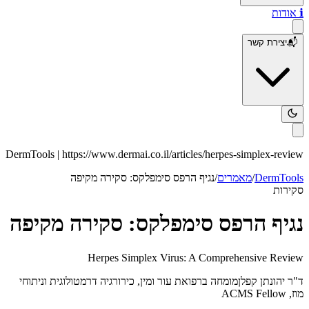
ℹ️
אודות
📬
יצירת קשר
DermTools |
https://www.dermai.co.il
/articles/
herpes-simplex-review
DermTools
/
מאמרים
/
נגיף הרפס סימפלקס: סקירה מקיפה
סקירות
נגיף הרפס סימפלקס: סקירה מקיפה
Herpes Simplex Virus: A Comprehensive Review
ד"ר יהונתן קפלן
מומחה ברפואת עור ומין, כירורגיה דרמטולוגית וניתוחי
מוז, ACMS Fellow