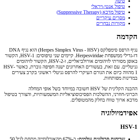
טיפול
טיפול אנטי-ויראלי
טיפול מדכא (Suppressive Therapy)
מסרים עיקריים
מקורות נבחרים
הקדמה
נגיף הרפס סימפלקס (Herpes Simplex Virus - HSV) הוא נגיף DNA
דו-גדילי ממשפחת Herpesviridae. קיימים שני טיפוסים: HSV-1, הקשור
באופן מסורתי לזיהומים אורולביאליים, ו-HSV-2, הקשור לזיהומים
גניטליים. עם זאת, בעשורים האחרונים ישנה חפיפה גוברת, כאשר HSV-
1 מהווה כיום את הגורם העיקרי להרפס גניטלי ראשוני בקרב צעירים
במדינות מפותחות.
ההבנה הקלינית של HSV חשובה במיוחד בשל אופי המחלה
הכרוני-חוזרני, ההשלכות הפסיכוסוציאליות המשמעותיות, והצורך בטיפול
מדכא ארוך טווח בחלק מהמטופלים.
אפידמיולוגיה
HSV-1
שכיחות סרולוגית עולמית:
כ-67% מהאוכלוסייה מתחת לגיל 50