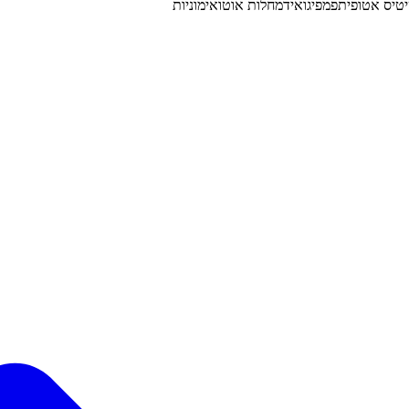
טיס אטופית
פמפיגואיד
מחלות אוטואימוניות