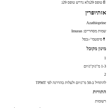
📄
טופס 29ג
לא נדרש טופס 29ג
אזתיופרין
Azathioprine
שמות מסחריים:
Imuran
💊
סיסטמי
✅
בסל
מינון מקובל
1
1-3 מ"ג/ק"ג/יום
2
להתחיל ב-50 מ"ג/יום ולעלות בהדרגה לפי TPMT
התוויות
רשומות