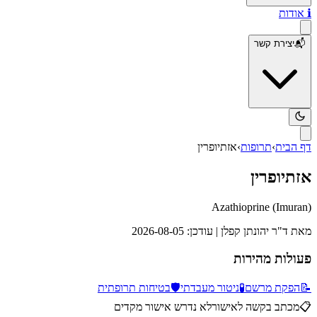
ℹ️
אודות
📬
יצירת קשר
דף הבית
›
תרופות
›
אזתיופרין
אזתיופרין
Azathioprine
(
Imuran
)
מאת
ד"ר יהונתן קפלן
| עודכן:
2026-08-05
פעולות מהירות
📝
הפקת מרשם
🧪
ניטור מעבדתי
🛡️
בטיחות תרופתית
📋
מכתב בקשה לאישור
לא נדרש אישור מקדים