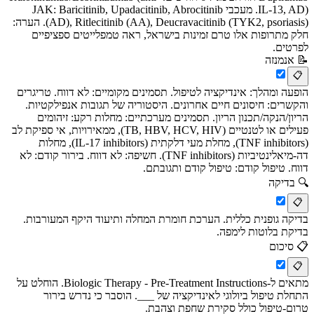
IL-13, AD). מעכבי JAK: Baricitinib, Upadacitinib, Abrocitinib
(AD), Ritlecitinib (AA), Deucravacitinib (TYK2, psoriasis). הערה:
חלק מתרופות אלו טרם זמינות בישראל, ראה טמפלייטים ספציפיים
לפרטים.
📝
אנמנזה
📋
הופעה ומהלך: אינדיקציה לטיפול. תסמינים מקומיים: לא דווח. טריגרים
והקשרים: חיסונים חיים אחרונים. היסטוריה של תגובות אנפילקטיות.
הריון/הנקה/תכנון הריון. תסמינים מערכתיים: מחלות רקע: זיהומים
פעילים או לטנטיים (TB, HBV, HCV, HIV), ממאירויות, אי ספיקת לב
(TNF inhibitors), מחלת מעי דלקתית (IL-17 inhibitors), מחלות
דה-מיאלינטיביות (TNF inhibitors). חשיפה: לא דווח. בירור קודם: לא
דווח. טיפול קודם: טיפול קודם ותגובתם.
🔍
בדיקה
📋
בדיקה גופנית כללית. הערכת חומרת המחלה ותיעוד היקף המעורבות.
בדיקת בלוטות לימפה.
📋
סיכום
📋
מתאים ל-Biologic Therapy - Pre-Treatment Instructions. הוחלט על
התחלת טיפול ביולוגי לאינדיקציה של ___. הוסבר כי נדרש בירור
טרום-טיפול כולל סקירת שחפת וצהבת.