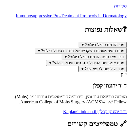
סקירות
Immunosuppressive Pre-Treatment Protocols in Dermatology
❓
שאלות נפוצות
מהי הנחיות טיפול ביולוגי?
▼
מהם הסימפטומים העיקריים של הנחיות טיפול ביולוגי?
▼
כיצד מאבחנים הנחיות טיפול ביולוגי?
▼
מהם אפשרויות הטיפול ב-הנחיות טיפול ביולוגי?
▼
מתי יש לפנות לרופא עור?
▼
י"ק
ד"ר יהונתן קפלן
מומחה ברפואת עור ומין, כירורגיה דרמטולוגית וניתוחי מוז (Mohs).
Fellow של ה-American College of Mohs Surgery (ACMS).
ד"ר יהונתן קפלן | KaplanClinic.co.il
🔗
טמפלייטים קשורים