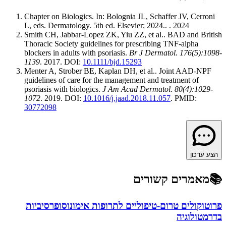
Chapter on Biologics. In: Bolognia JL, Schaffer JV, Cerroni
L, eds. Dermatology. 5th ed. Elsevier; 2024.
.
.
2024
Smith CH, Jabbar-Lopez ZK, Yiu ZZ, et al.
.
BAD and British
Thoracic Society guidelines for prescribing TNF-alpha
blockers in adults with psoriasis
.
Br J Dermatol. 176(5):1098-
1139
.
2017
. DOI:
10.1111/bjd.15293
Menter A, Strober BE, Kaplan DH, et al.
.
Joint AAD-NPF
guidelines of care for the management and treatment of
psoriasis with biologics
.
J Am Acad Dermatol. 80(4):1029-
1072
.
2019
. DOI:
10.1016/j.jaad.2018.11.057
. PMID:
30772098
הצע עדכון
📚
מאמרים קשורים
פרוטוקולים טרום-טיפוליים לתרופות אימונוסופרסיביות
בדרמטולוגיה