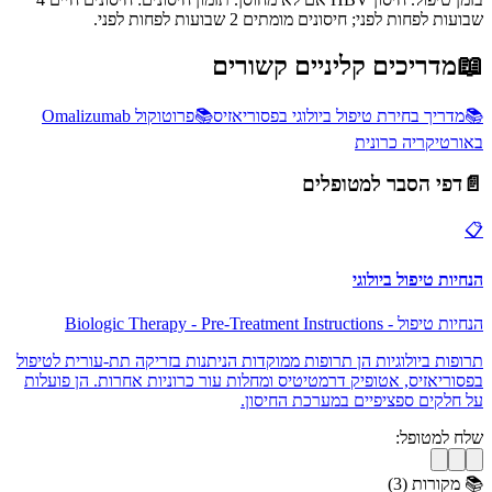
שבועות לפחות לפני; חיסונים מומתים 2 שבועות לפחות לפני.
📖
מדריכים קליניים קשורים
📚
מדריך בחירת טיפול ביולוגי בפסוריאזיס
📚
פרוטוקול Omalizumab
באורטיקריה כרונית
📄
דפי הסבר למטופלים
📋
הנחיות טיפול ביולוגי
הנחיות טיפול
-
Biologic Therapy - Pre-Treatment Instructions
תרופות ביולוגיות הן תרופות ממוקדות הניתנות בזריקה תת-עורית לטיפול
בפסוריאזיס, אטופיק דרמטיטיס ומחלות עור כרוניות אחרות. הן פועלות
על חלקים ספציפיים במערכת החיסון.
שלח למטופל:
📚
מקורות (
3
)