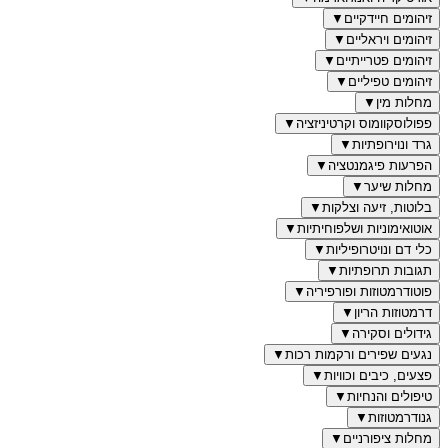
זיהומים חיידקיים
▼
זיהומים ויראליים
▼
זיהומים פטרייתיים
▼
זיהומים טפיליים
▼
מחלות מין
▼
פפולוסקוומוס וקרטיניזציה
▼
גרד ונוירופתיות
▼
הפרעות פיגמנטציה
▼
מחלות שיער
▼
בלוטות, זיעה וצלקות
▼
אוטואימוניות ושלפוחיתיות
▼
כלי דם ונויטרופיליות
▼
תגובות תרופתיות
▼
פוטודרמטוזות ופורפיריה
▼
דרמטוזות הריון
▼
גידולים וסקירה
▼
נגעים שפירים ורקמות רכות
▼
פצעים, כיבים וכוויות
▼
טיפולים והנחיות
▼
גנודרמטוזות
▼
מחלות ציפורניים
▼