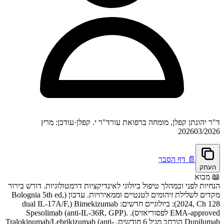
ד"ר יהונתן קפלן, מומחה ברפואת עור
ד"ר י. קפלן
·
עודכן: מרץ
2026
03/2026
📄
דף הסבר
העתק
📖
מבוא
הנחיות לפני ובמהלך טיפול ביולוגי לאינדיקציות דרמטולוגיות. דורש בירור
מקדים לשלילת זיהומים לטנטיים וממאירויות. עדכון (Bolognia 5th ed,
2024, Ch 128): ביולוגיים חדשים: Bimekizumab (dual IL-17A/F,
EMA-approved לפסוריאזיס). Spesolimab (anti-IL-36R, GPP).
Dupilumab הורחב מגיל 6 חודשים. Tralokinumab/Lebrikizumab (anti-