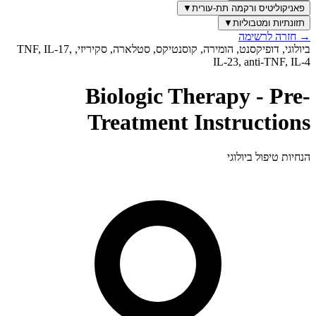
פאניקוליטיס ורקמה תת-עורית
▼
תזונתיות ומטבוליות
▼
→
חזרה לרשימה
ביולוגי, דופיקסנט, הומירה, קוסנטיקס, סטלארה, סקיריזי, TNF, IL-17,
IL-23, anti-TNF, IL-4
Biologic Therapy - Pre-
Treatment Instructions
הנחיות טיפול ביולוגי