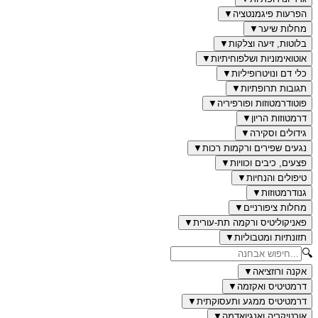
הפרעות פיגמנטציה
▼
מחלות שיער
▼
בלוטות, זיעה וצלקות
▼
אוטואימוניות ושלפוחיתיות
▼
כלי דם ונויטרופיליות
▼
תגובות תרופתיות
▼
פוטודרמטוזות ופורפיריה
▼
דרמטוזות הריון
▼
גידולים וסקירה
▼
נגעים שפירים ורקמות רכות
▼
פצעים, כיבים וכוויות
▼
טיפולים והנחיות
▼
גנודרמטוזות
▼
מחלות ציפורניים
▼
פאניקוליטיס ורקמה תת-עורית
▼
תזונתיות ומטבוליות
▼
🔍
אקנה ורוזציאה
▼
דרמטיטיס ואקזמה
▼
דרמטיטיס ממגע ותעסוקתית
▼
אורטיקריה ואנגיואדמה
▼