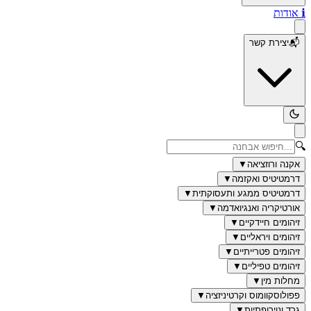
ℹ️
אודות
📬
יצירת קשר
🔍
אקנה ורוזציאה
▼
דרמטיטיס ואקזמה
▼
דרמטיטיס ממגע ותעסוקתית
▼
אורטיקריה ואנגיואדמה
▼
זיהומים חיידקיים
▼
זיהומים ויראליים
▼
זיהומים פטרייתיים
▼
זיהומים טפיליים
▼
מחלות מין
▼
פפולוסקוומוס וקרטיניזציה
▼
גרד ונוירופתיות
▼