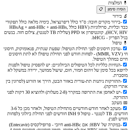
💊
המלצות
הסירו סימון
📋
🔬
בירור
-
בירור מקדים חובה: ס"ד כולל דיפרנציאל, כימיה מלאה כולל תפקודי
כבד וכליות, סרולוגיות (HBV כולל HBsAg + anti-HBc + anti-HBs,
HCV, HIV), קוונטיפרון או PPD (שלילת TB לטנטי), צילום חזה. בנשים
בגיל הפריון - bHCG.
💊
טיפול
-
עדכון חיסונים לפני תחילת הטיפול: שפעת שנתית, פנאומוקוק, חיסוני
חי (MMR, VZV) - לפחות חודש לפני תחילת טיפול! לא לתת חיסונים
חיים במהלך הטיפול.
-
הנחיות כלליות לכל הטיפולים הביולוגיים: יש להפסיק טיפול ולפנות
לרופא בכל סימן של זיהום חמור, חום, שיעול ממושך, ירידה במשקל לא
מוסברת.
-
ההזרקות ניתנות תת-עורית באזור הבטן, הירך או הזרוע (לסרוגין בין
אתרי הזרקה).
-
יש לאחסן את התרופה במקרר (2-8 מעלות) ולהוציא 30 דקות לפני
ההזרקה.
📅
מעקב
-
מעקב לאחר חודש-חודשיים מתחילת הטיפול, ולאחר מכן כל 3-6
חודשים. TB לטנטי - טיפול INH 9 חודשים לפני תחילת ביולוגי (לפחות
חודש לפני).
-
במקרה של HBV: אם anti-HBc חיובי - פרופילקסיס (Entecavir)
בזמן טיפול. חיסון HBV אם לא מחוסן. תזמון חיסונים: חיסונים חיים 4