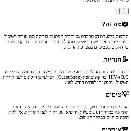
שתפו דף זה עם המטופל/ת:
📖
מה זה?
תרופות ביולוגיות הן תרופות ממוקדות הניתנות בזריקה תת-עורית לטיפול
בפסוריאזיס, אטופיק דרמטיטיס ומחלות עור כרוניות אחרות. הן פועלות
על חלקים ספציפיים במערכת החיסון.
📝
הנחיות
בירור חובה לפני תחילת הטיפול: ספירת דם, כימיה, סרולוגיות להפטיטיס
B/C ו-HIV, בדיקת שחפת (Quantiferon). יש לעדכן חיסונים לפני תחילת
הטיפול - חיסוני חי לפחות חודש לפני.
💡
טיפים
ההזרקות ניתנות בבטן, בירך או בזרוע - חלפו בין אתרים. אחסנו את
התרופה במקרר (2-8 מעלות) והוציאו 30 דקות לפני ההזרקה. אין לתת
חיסונים חיים במהלך הטיפול.
🚨
אזהרות