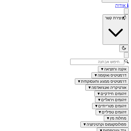
ℹ️
אודות
📬
יצירת קשר
🔍
אקנה ורוזציאה
▼
דרמטיטיס ואקזמה
▼
דרמטיטיס ממגע ותעסוקתית
▼
אורטיקריה ואנגיואדמה
▼
זיהומים חיידקיים
▼
זיהומים ויראליים
▼
זיהומים פטרייתיים
▼
זיהומים טפיליים
▼
מחלות מין
▼
פפולוסקוומוס וקרטיניזציה
▼
גרד ונוירופתיות
▼