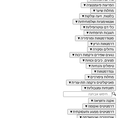
הפרעות פיגמנטציה
▼
מחלות שיער
▼
בלוטות, זיעה וצלקות
▼
אוטואימוניות ושלפוחיתיות
▼
כלי דם ונויטרופיליות
▼
תגובות תרופתיות
▼
פוטודרמטוזות ופורפיריה
▼
דרמטוזות הריון
▼
גידולים וסקירה
▼
נגעים שפירים ורקמות רכות
▼
פצעים, כיבים וכוויות
▼
טיפולים והנחיות
▼
גנודרמטוזות
▼
מחלות ציפורניים
▼
פאניקוליטיס ורקמה תת-עורית
▼
תזונתיות ומטבוליות
▼
🔍
אקנה ורוזציאה
▼
דרמטיטיס ואקזמה
▼
דרמטיטיס ממגע ותעסוקתית
▼
אורטיקריה ואנגיואדמה
▼