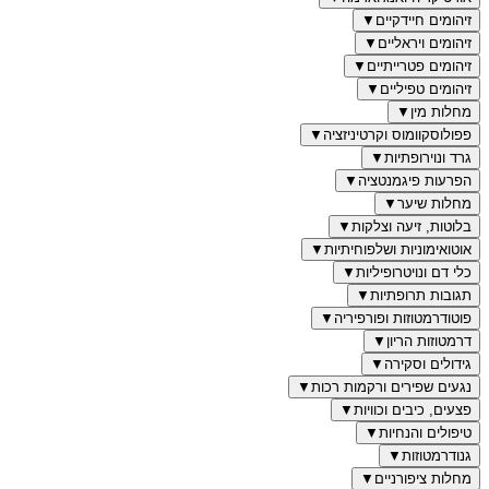
זיהומים חיידקיים
▼
זיהומים ויראליים
▼
זיהומים פטרייתיים
▼
זיהומים טפיליים
▼
מחלות מין
▼
פפולוסקוומוס וקרטיניזציה
▼
גרד ונוירופתיות
▼
הפרעות פיגמנטציה
▼
מחלות שיער
▼
בלוטות, זיעה וצלקות
▼
אוטואימוניות ושלפוחיתיות
▼
כלי דם ונויטרופיליות
▼
תגובות תרופתיות
▼
פוטודרמטוזות ופורפיריה
▼
דרמטוזות הריון
▼
גידולים וסקירה
▼
נגעים שפירים ורקמות רכות
▼
פצעים, כיבים וכוויות
▼
טיפולים והנחיות
▼
גנודרמטוזות
▼
מחלות ציפורניים
▼