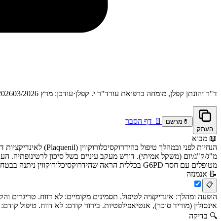
ד"ר יהונתן קפלן, מומחה ברפואת עור
ד"ר י. קפלן
·
עודכן: מרץ 2026
03/2026
📄
דף הסבר
💊
מרשם
העתק
📖
מבוא
מטופלים עם חסר G6PD בכללית הראה שהידרוקסיכלורוקווין ניתנה בבטחון ללא מקרי המוליזה.
📝
אנמנזה
📋
הופעה ומהלך: אינדיקציה לטיפול. תסמינים מקומיים: לא דווח. טריגרים וה
אינסולין (מוריד סוכר), אנטיאפילפטיות. בירור קודם: לא דווח. טיפול קודם: 
🔍
בדיקה