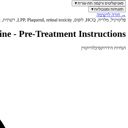
פאניקוליטיס ורקמה תת-עורית
▼
תזונתיות ומטבוליות
▼
→
חזרה לרשימה
פלקוויניל, מלריה, HCQ, לופוס, LPP, Plaquenil, retinal toxicity, רשתית, אוטואימוני, LP, ליכן
ne - Pre-Treatment Instructions
הנחיות הידרוקסיכלורוקווין