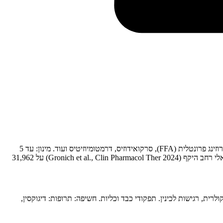
הנחיות לפני ובמהלך טיפול בהידרוקסיכלורוקווין (Plaquenil) לאינדיקציות דרמטולוגיות: זאבת דיסקואידית (DLE), ליכן פלנופילריס (LPP), אלופציה פיברוזינג פרונטלית (FFA), סרקואידוזיס, דרמטומיוזיטיס ועוד. מינון: עד 5
מ"ג/ק"ג/יום (משקל אמיתי). דורש מעקב עיניים בשל סיכון לרטינופתיה. הערה: בדיקת G6PD לפני טיפול בהידרוקסיכלורוקווין אינה נדרשת. מחקר ישראלי רחב היקף (Gronich et al., Clin Pharmacol Ther 2024) על 31,962
ת, רגישות לכינין. תפקודי כבד וכליות. חשיפה: תרופות: דיגוקסין,