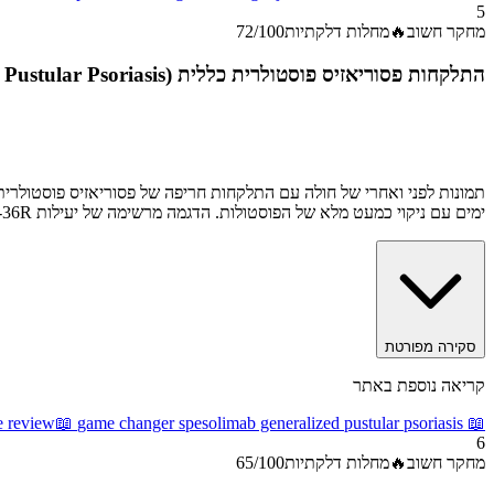
5
מחקר חשוב
🔥
מחלות דלקתיות
/100
72
התלקחות פסוריאזיס פוסטולרית כללית (Generalized Pustular Psoriasis) עם תגובה ל-spesolimab
ימים עם ניקוי כמעט מלא של הפוסטולות. הדגמה מרשימה של יעילות anti-IL-36R ב-GPP.
סקירה מפורטת
קריאה נוספת באתר
e review
📖
game changer spesolimab generalized pustular psoriasis
📖
6
מחקר חשוב
🔥
מחלות דלקתיות
/100
65