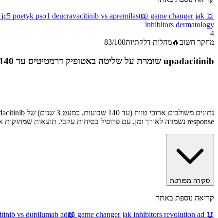

jc5 poetyk pso1 deucravacitinib vs apremilast
📖
game changer jak
📖
inhibitors dermatology
4
83
/100
מחלות דלקתיות
🔥
מחקר חשוב
upadacitinib שומרת על שליטה באטופיק דרמטיטיס עד 140 שבועות (נתונים משולבים ארוכי טווח)
response נשמרה לאורך זמן, עם פרופיל בטיחות עקבי. תוצאות שמחזקות את המיקום של upadacitinib כטיפול סיסטמי יעיל ל-AD.
סקירה מפורטת
קריאה נוספת באתר
itinib vs dupilumab ad
📖
game changer jak inhibitors revolution ad
📖