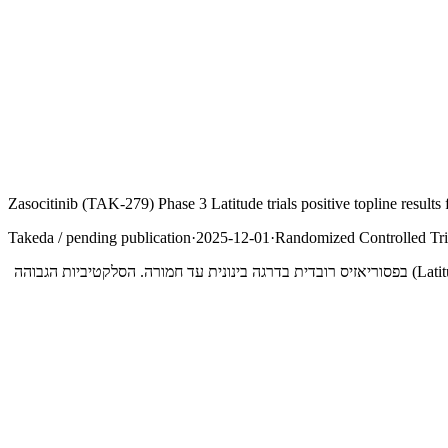
Zasocitinib (TAK-279) Phase 3 Latitude trials positive topline results 
Takeda / pending publication
·
2025-12-01
·
Randomized Controlled Tria
zasocitinib (TAK-279), מעכב סלקטיבי של Tyrosine Kinase 2 (TYK2) מהדור הבא, הציגה תוצאות חיוביות בשני מחקרי שלב 3 (Latitude-1 ו-Latitude-2) בפסוריאזיס רובדית בדרגה בינונית עד חמורה. הסלקטיביות הגבוהה