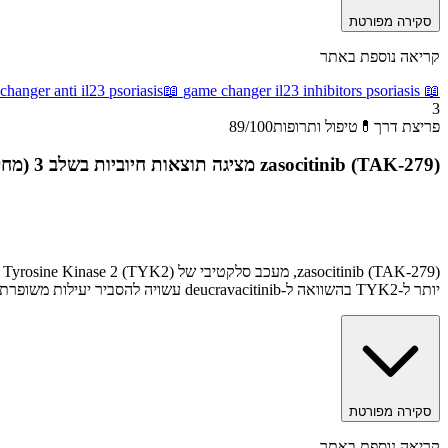
סקירה מפורטת
קריאה נוספת באתר
hanger anti il23 psoriasis
📖
game changer il23 inhibitors psoriasis
📖
3
פריצת דרך
💊
טיפול ותרופות
/100
89
zasocitinib (TAK-279) מציגה תוצאות חיוביות בשלב 3 (מחקרי Latitude) לפסוריאזיס בינונית-קשה
יותר ל-TYK2 בהשוואה ל-deucravacitinib עשויה להסביר יעילות משופרת ופרופיל בטיחות טוב יותר.
סקירה מפורטת
קריאה נוספת באתר