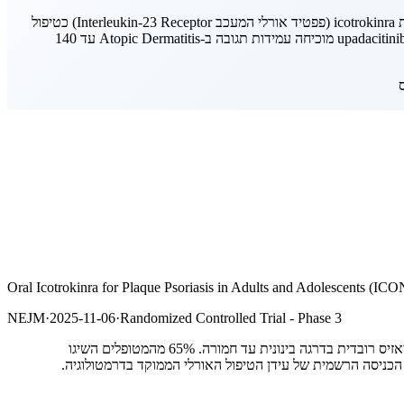
מהדורת נובמבר 2025 מציבה את הטיפול האורלי בפסוריאזיס במרכז הבמה: פרסום ICONIC-LEAD ב-New England Journal of Medicine מבסס את icotrokinra (פפטיד אורלי המעכב Interleukin-23 Receptor) כטיפול
פורץ דרך עם 65% IGA 0/1 ו-50% PASI 90 בשבוע 16. במקביל, zasocitinib (מעכב Tyrosine Kinase 2 דור הבא) מציגה תוצאות חיוביות בשלב 3, ו-upadacitinib מוכיחה עמידות תגובה ב-Atopic Dermatitis עד 140
Oral Icotrokinra for Plaque Psoriasis in Adults and Adolescents (
NEJM
·
2025-11-06
·
Randomized Controlled Trial - Phase 3
מחקר ICONIC-LEAD שפורסם ב-NEJM מציג את icotrokinra, פפטיד אורלי המעכב ישירות את הקולטן ל-Interleukin-23 (IL-23R), כטיפול בפסוריאזיס רובדית בדרגה בינונית עד חמורה. 65% מהמטופלים השיגו