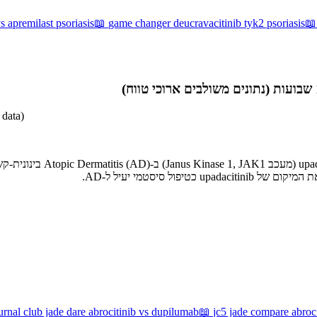
s apremilast psoriasis
📖
game changer deucravacitinib tyk2 psoriasis

 data)
urnal club jade dare abrocitinib vs dupilumab
📖
jc5 jade compare abroc