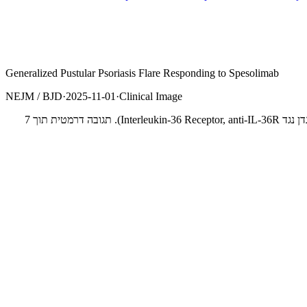
Generalized Pustular Psoriasis Flare Responding to Spesolimab
NEJM / BJD
·
2025-11-01
·
Clinical Image
תמונות לפני ואחרי של חולה עם התלקחות חריפה של פסוריאזיס פוסטולרית כללית (Generalized Pustular Psoriasis, GPP) שטופלה ב-spesolimab (נוגדן נגד Interleukin-36 Receptor, anti-IL-36R). תגובה דרמטית תוך 7