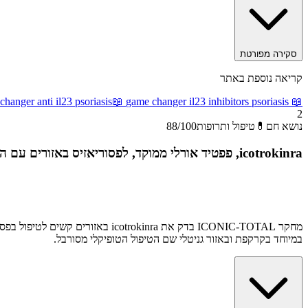
סקירה מפורטת
קריאה נוספת באתר
hanger anti il23 psoriasis
📖
game changer il23 inhibitors psoriasis
📖
2
נושא חם
💊
טיפול ותרופות
/100
88
icotrokinra, פפטיד אורלי ממוקד, לפסוריאזיס באזורים עם השפעה גבוהה על איכות חיים (ICONIC-TOTAL)
במיוחד בקרקפת ובאזור גניטלי שם הטיפול הטופיקלי מסורבל.