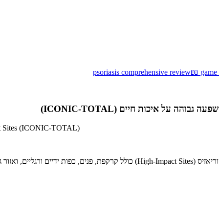
psoriasis comprehensive review
📖
game c
pact Sites (ICONIC-TOTAL)