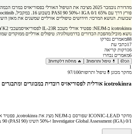
שבועות. הנושא המרכזי: חידושים טיפוליים אורליים שמשנים את מאזן היעיל
icotrokinra ב-NEJM: פפטיד אורלי מעכב IL-23R לפסוריאזיס
מעכבי TYK2 דור הבא לפסוריאזיס
נושא מוביל:
מהפכת הכדורים בדרמטולוגיה: טיפולים אורליים ממוקדים שמתק
88
מאמרים נסרקו
17
כתבי עת
16
דקות קריאה
6
מאמרים נבחרו
הכל
6
💊 טיפול ותרופות
3
🔥 מחלות דלקתיות
3
1
מחקר מכונן
💊
טיפול ותרופות
/100
97
icotrokinra אורלית לפסוריאזיס רובדית במבוגרים ומתבגרים (ICONIC-LEAD)
Investigator Global Assessment (IGA) 0/1 ו-50% השיגו Psoriasis Area and Severity Index 90 (PASI 90) בשבוע 16. הפרסום ב-NEJM מסמן את הכניסה הרשמית של עידן הטיפול האורלי הממוקד בדרמטולוגיה.