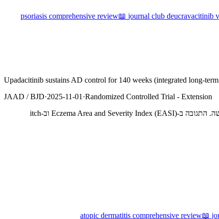
psoriasis comprehensive review
📖
journal club deucravacitinib v
Upadacitinib sustains AD control for 140 weeks (integrated long-term
JAAD / BJD
·
2025-11-01
·
Randomized Controlled Trial - Extension
נתונים משולבים ארוכי טווח (עד 140 שבועות, כמעט 3 שנים) של upadacitinib (מעכב Janus Kinase 1, JAK1) ב-Atopic Dermatitis (AD) בינונית-קשה. התגובה ב-Eczema Area and Severity Index (EASI) וב-itch
atopic dermatitis comprehensive review
📖
jo