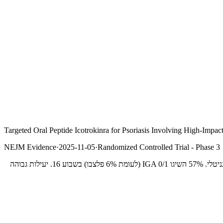
Targeted Oral Peptide Icotrokinra for Psoriasis Involving High-Im
NEJM Evidence
·
2025-11-05
·
Randomized Controlled Trial - Phase 3
מחקר ICONIC-TOTAL בדק את icotrokinra באזורים קשים לטיפול בפסוריאזיס (High-Impact Sites) כולל קרקפת, פנים, כפות ידיים ורגליים, ואזור גניטלי. 57% השיגו IGA 0/1 (לעומת 6% פלצבו) בשבוע 16. יעילות גבוהה