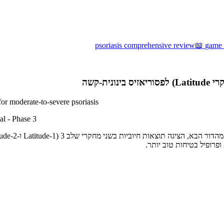
psoriasis comprehensive review
📖
game c
for moderate-to-severe psoriasis
l - Phase 3