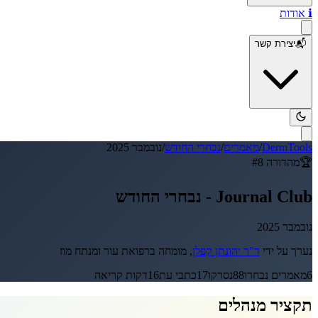
ℹ️
אודות
📬
יצירת קשר
DermTools
/
מאמרים
/
נבחרי החודש
/
נובמבר 2025
🏆
מהדורה #
8
Journal Club -
נבחרי החודש
נובמבר 2025
נערך על ידי
ד"ר יהונתן קפלן
, מומחה ברפואת עור ומנתח מוז
6
מאמרים נבחרו
88
נסרקו
17
כתבי עת
16
דקות קריאה
תקציר מנהלים