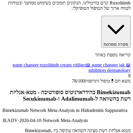
Ruxolitinib קרם בוויטיליגו. הנתונים תומכים בשימוש ממושך ובטיחות
לטווח ארוך של הטיפול הטופיקלי.
סקירה מפורטת
קריאה נוספת באתר
game changer ruxolitinib cream vitiligo
📖
game changer jak
📖
inhibitors dermatology
8
נושא חם
💊
טיפול ותרופות
/100
78
Bimekizumab בהידראדניטיס סופורטיבה - מטא-אנליזת
רשת בהשוואה ל-Adalimumab ו-Secukinumab
Bimekizumab Network Meta-Analysis in Hidradenitis Suppurativa
JEADV
·
2026-04-10
·
Network Meta-Analysis
מטא-אנליזת רשת מציגה השוואה עקיפה בין Bimekizumab,