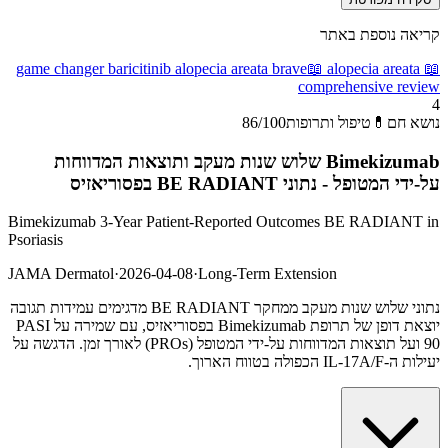
קריאה נוספת באתר
game changer baricitinib alopecia areata brave
📖
alopecia areata
📖
comprehensive review
4
נושא חם
💊
טיפול ותרופות
/100
86
Bimekizumab שלוש שנות מעקב ותוצאות המדווחות
על-ידי המטופל - נתוני BE RADIANT בפסוריאזיס
Bimekizumab 3-Year Patient-Reported Outcomes BE RADIANT in
Psoriasis
JAMA Dermatol
·
2026-04-08
·
Long-Term Extension
נתוני שלוש שנות מעקב ממחקר BE RADIANT מדגימים עמידות תגובה
יוצאת דופן של תרופת Bimekizumab בפסוריאזיס, עם שמירה על PASI
90 ועל תוצאות המדווחות על-ידי המטופל (PROs) לאורך זמן. הדגשה על
יעילות ה-IL-17A/F הכפולה בטווח הארוך.