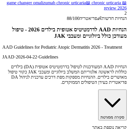
game changer omalizumab chronic urticaria
📖
chronic urticaria
📖
review 2026
2
הנחיות חדשות
👶
פדיאטריה
/100
88
הנחיות AAD לדרמטיטיס אטופית בילדים 2026 - טיפול
מעודכן כולל ביולוגיים ומעכבי JAK
AAD Guidelines for Pediatric Atopic Dermatitis 2026 - Treatment
JAAD
·
2026-04-22
·
Guidelines
הנחיות AAD המעודכנות לטיפול בדרמטיטיס אטופית (DA) בילדים
כוללות לראשונה אלגוריתם המשלב ביולוגיים ומעכבי JAK כקווי טיפול
מאושרים בילדים. ההנחיות מספקות מפת דרכים עדכנית לניהול DA
פדיאטרית בעידן הטיפולים הממוקדים.
סקירה מפורטת
קריאה נוספת באתר