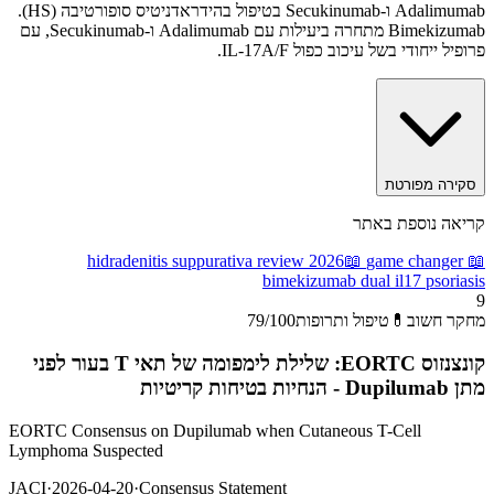
Adalimumab ו-Secukinumab בטיפול בהידראדניטיס סופורטיבה (HS).
Bimekizumab מתחרה ביעילות עם Adalimumab ו-Secukinumab, עם
פרופיל ייחודי בשל עיכוב כפול IL-17A/F.
סקירה מפורטת
קריאה נוספת באתר
hidradenitis suppurativa review 2026
📖
game changer
📖
bimekizumab dual il17 psoriasis
9
מחקר חשוב
💊
טיפול ותרופות
/100
79
קונצנזוס EORTC: שלילת לימפומה של תאי T בעור לפני
מתן Dupilumab - הנחיות בטיחות קריטיות
EORTC Consensus on Dupilumab when Cutaneous T-Cell
Lymphoma Suspected
JACI
·
2026-04-20
·
Consensus Statement