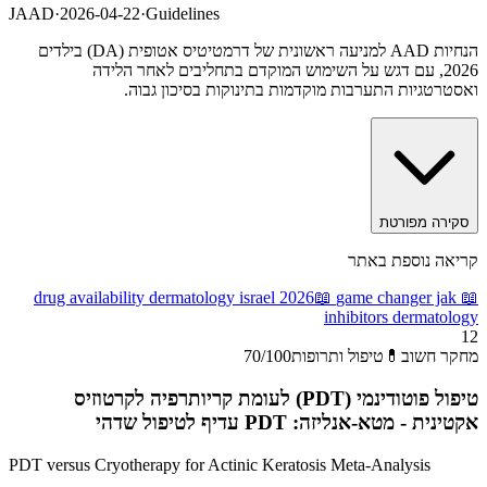
JAAD
·
2026-04-22
·
Guidelines
הנחיות AAD למניעה ראשונית של דרמטיטיס אטופית (DA) בילדים
2026, עם דגש על השימוש המוקדם בתחליבים לאחר הלידה
ואסטרטגיות התערבות מוקדמות בתינוקות בסיכון גבוה.
סקירה מפורטת
קריאה נוספת באתר
drug availability dermatology israel 2026
📖
game changer jak
📖
inhibitors dermatology
12
מחקר חשוב
💊
טיפול ותרופות
/100
70
טיפול פוטודינמי (PDT) לעומת קריותרפיה לקרטוזיס
אקטינית - מטא-אנליזה: PDT עדיף לטיפול שדהי
PDT versus Cryotherapy for Actinic Keratosis Meta-Analysis