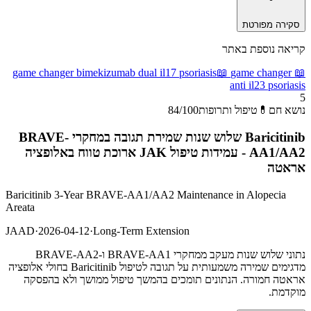
סקירה מפורטת
קריאה נוספת באתר
game changer bimekizumab dual il17 psoriasis
📖
game changer
📖
anti il23 psoriasis
5
נושא חם
💊
טיפול ותרופות
/100
84
Baricitinib שלוש שנות שמירת תגובה במחקרי BRAVE-
AA1/AA2 - עמידות טיפול JAK ארוכת טווח באלופציה
אראטה
Baricitinib 3-Year BRAVE-AA1/AA2 Maintenance in Alopecia
Areata
JAAD
·
2026-04-12
·
Long-Term Extension
נתוני שלוש שנות מעקב ממחקרי BRAVE-AA1 ו-BRAVE-AA2
מדגימים שמירה משמעותית על תגובה לטיפול Baricitinib בחולי אלופציה
אראטה חמורה. הנתונים תומכים בהמשך טיפול ממושך ולא בהפסקה
מוקדמת.