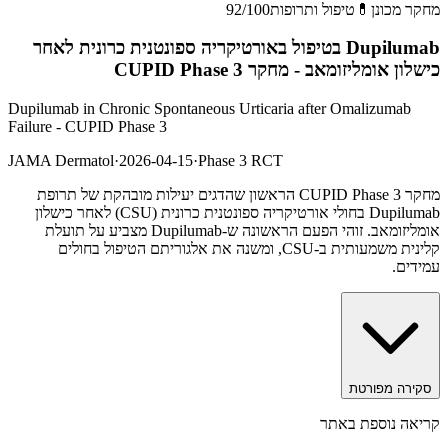
מחקר מכונן
💊
טיפול ותרופות
/100
92
Dupilumab בטיפול באורטיקריה ספונטנית כרונית לאחר
כישלון אומליזומאב - מחקר CUPID Phase 3
Dupilumab in Chronic Spontaneous Urticaria after Omalizumab
Failure - CUPID Phase 3
JAMA Dermatol
·
2026-04-15
·
Phase 3 RCT
מחקר CUPID Phase 3 הראשון שהדגים יעילות מובהקת של תרופת
Dupilumab בחולי אורטיקריה ספונטנית כרונית (CSU) לאחר כישלון
אומליזומאב. זוהי הפעם הראשונה ש-Dupilumab מצביע על תועלת
קלינית משמעותית ב-CSU, ומשנה את אלגוריתם הטיפול בחולים
עמידים.
סקירה מפורטת
קריאה נוספת באתר