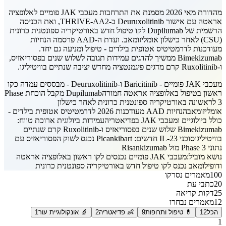
מהדורת מאי 2026 מסמנת את התרחבות מעכבי JAK פומיים לאלופציה
אראטה עם אישור Deuruxolitinib ב-THRIVE-AA2, ואת הכניסה
הרשמית של Dupilumab לקו טיפול חדש באורטיקריה ספונטנית כרונית
(CSU) לאחר כישלון אומליזומאב. ועדת ה-AAD פרסמה הנחיות
מעודכנות לדרמטיטיס אטופית בילדים - טיפול ומניעה גם יחד.
Bimekizumab ממשיך להדגים עמידות תגובה לשלוש שנים בפסוריאזיס,
ו-Ruxolitinib קרם מדגים פיגמנטציה מחדש יציבה שנתיים בוויטיליגו.
מעכבי JAK פומיים - Baricitinib ו-Deuruxolitinib - מבססים עמדה כקו
ראשון בטיפול באלופציה אראטה חמורה
Dupilumab מקבל הוכחת Phase
3 לראשונה באורטיקריה ספונטנית כרונית לאחר כישלון
אומליזומאב
הנחיות AAD מעודכנות 2026 לדרמטיטיס אטופית בילדים -
כולל ביולוגיים ומעכבי JAK בפדיאטריה
עמידות ביולוגית ארוכת טווח:
Bimekizumab שלוש שנים בפסוריאזיס ו-Ruxolitinib קרם שנתיים
בוויטיליגו
סוכני IL-23 חדשים: Picankibart נכנס לשוק הפסוריאזיס עם
נתוני Phase 3 מול Risankizumab
נושא מוביל:
מעכבי JAK פומיים נכנסים לקו ראשון באלופציה אראטה
ודופילומאב נכנס לקו טיפול חדש באורטיקריה ספונטנית כרונית
100
מאמרים נסרקו
20
כתבי עת
25
דקות קריאה
12
מאמרים נבחרו
הכל
12
💊 טיפול ותרופות
9
👶 פדיאטריה
2
🔬 אונקולוגיית עור
1
1