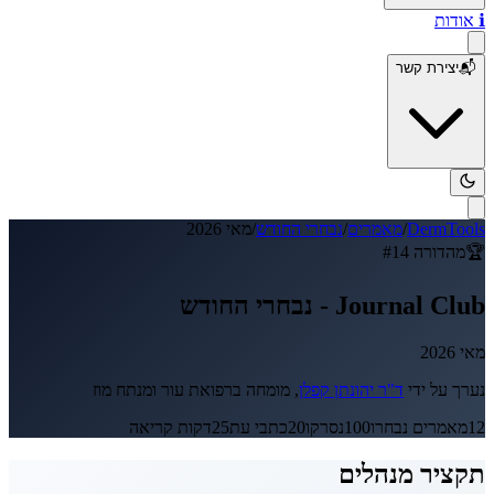
ℹ️
אודות
📬
יצירת קשר
DermTools
/
מאמרים
/
נבחרי החודש
/
מאי 2026
🏆
מהדורה #
14
Journal Club -
נבחרי החודש
מאי 2026
נערך על ידי
ד"ר יהונתן קפלן
, מומחה ברפואת עור ומנתח מוז
12
מאמרים נבחרו
100
נסרקו
20
כתבי עת
25
דקות קריאה
תקציר מנהלים