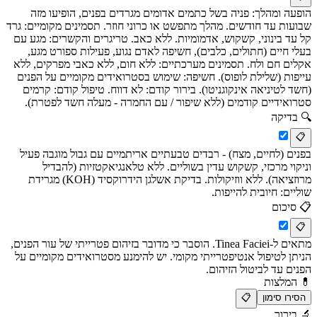
הופעה ומהלך: פניה בשל כתמים אדומים מגרדים בפנים, הופיעו מזה
שבועות עד חודשים. מהלך מתפשט או כרוני חוזר. תסמינים מקומיים: גרד
קל עד בינוני, קשקוש, אדמומיות. ללא כאב. טריגרים והקשרים: מגע עם
בעלי חיים (חתולים, כלבים), חשיפה לאדם נגוע, פעילות ספורט מגע,
אקלים חם ולח. תסמינים מערכתיים: ללא חום, ללא כאבי מפרקים, ללא
עייפות (שלילת לופוס). חשיפה: שימוש בסטרואידים מקומיים על הפנים
(חשד לטיניאה אינקוגניטו). בירור קודם: לא דווח. טיפול קודם: קרמים
סטרואידיים קודמים (ללא שיפור / עם החמרה - מעלה חשד לפטרת).
🔍
בדיקה
📋
בפנים (לחיים, מצח) - רבדים טבעתיים אריתמיים עם גבול מוגבה פעיל
וניקוי מרכזי, קשקוש עדין בשוליים. ללא טלאנגיאקטזיות (להבדיל
מרוזציאה). ללא ווזיקולות. בדיקת אשלגן הידרוקסיד (KOH) מגרידת
שוליים: חיובית להייפות.
📋
סיכום
📋
מתאים ל-Tinea Faciei. הוסבר כי מדובר בזיהום פטרייתי של עור הפנים,
הניתן לטיפול אנטיפטרייתי מקומי. יש להימנע מסטרואידים מקומיים על
הפנים עד לביטול הזיהום.
💊
המלצות
הסירו סימון
📋
🔬
בירור