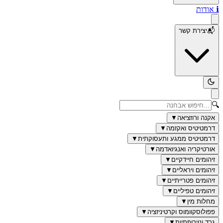
ℹ️
אודות
📬
יצירת קשר
🔍
אקנה ורוזציאה
▼
דרמטיטיס ואקזמה
▼
דרמטיטיס ממגע ותעסוקתית
▼
אורטיקריה ואנגיואדמה
▼
זיהומים חיידקיים
▼
זיהומים ויראליים
▼
זיהומים פטרייתיים
▼
זיהומים טפיליים
▼
מחלות מין
▼
פפולוסקוומוס וקרטיניזציה
▼
גרד ונוירופתיות
▼