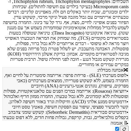
השכיחים: Trichophyton rubrum, Trichophyton mentagrophytes, ו-
Microsporum canis (בעיקר בילדים עם חשיפה לחתולים). שכיחות:
ילדים ומבוגרים, שכיח יותר באקלים חם ולח. מאפיינים קליניים: רבדים
טבעתיים אריתמיים עם גבול מוגבה פעיל וניקוי מרכזי, קשקוש עדין.
הפיזור בפנים אופייני: לחיים, מצח, אף. גרד קל עד בינוני. החמרה בחשיפה
לשמש (להבדיל ממחלות אוטואימוניות שמוחמרות בשמש אך עם מנגנון
שונה). טיניאה אינקוגניטו (Tinea Incognito): טיניאה שטופלה בטעות
בסטרואידים מקומיים (TCS), מה שמוחק את המראה הטבעתי האופייני
ויוצר מראה לא טיפוסי - רבדים אריתמיים ללא גבול ברור, פפולות,
פוסטולות. האבחנה מתעכבת. יש לשלול פטרת בכל פריחה בפנים שלא
מגיבה לסטרואידים מקומיים. אבחון: בדיקת אשלגן הידרוקסיד (KOH)
מגרידת קשקש מגבול הנגע - חובה לפני תחילת טיפול. תרבית פטריות
במקרים עמידים או מחזוריים.
🔀
אבחנה מבדלת:
•
לופוס מערכתי (SLE) - פריחת פרפר: אריתמה סימטרית על לחיים ואף,
החמרה בשמש, ללא קשקוש פטרייתי, ממצאים מערכתיים (כאבי
מפרקים, עייפות), נוגדנים אנטי-גרעיניים (ANA) חיוביים
•
רוזציאה (Rosacea): אריתמה במרכז הפנים עם טלאנגיאקטזיות, פפולות
ופוסטולות ללא קומדונים, ללא גבול טבעתי, החמרה ממזון חריף ואלכוהול
•
דרמטיטיס ממגע אלרגי (ACD): ווזיקולות וגרד באזור חשיפה לאלרגן,
קשר לתכשיר ספציפי, שיפור עם הפסקת חשיפה, פאטץ' טסט חיובי
•
דרמטיטיס סבוריאית (Seborrheic Dermatitis): קשקש שומני צהבהב
בקפלים נזולביאליים, גבות, קרקפת, גבולות פחות חדים, ללא דפוס טבעתי
📝
אנמנזה
📋