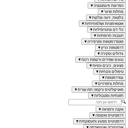
הפרעות פיגמנטציה
▼
מחלות שיער
▼
בלוטות, זיעה וצלקות
▼
אוטואימוניות ושלפוחיתיות
▼
כלי דם ונויטרופיליות
▼
תגובות תרופתיות
▼
פוטודרמטוזות ופורפיריה
▼
דרמטוזות הריון
▼
גידולים וסקירה
▼
נגעים שפירים ורקמות רכות
▼
פצעים, כיבים וכוויות
▼
טיפולים והנחיות
▼
גנודרמטוזות
▼
מחלות ציפורניים
▼
פאניקוליטיס ורקמה תת-עורית
▼
תזונתיות ומטבוליות
▼
🔍
אקנה ורוזציאה
▼
דרמטיטיס ואקזמה
▼
דרמטיטיס ממגע ותעסוקתית
▼
אורטיקריה ואנגיואדמה
▼