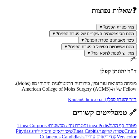
❓
שאלות נפוצות
מהי פטרת הפנים?
▼
מהם הסימפטומים העיקריים של פטרת הפנים?
▼
כיצד מאבחנים פטרת הפנים?
▼
מהם אפשרויות הטיפול ב-פטרת הפנים?
▼
מתי יש לפנות לרופא עור?
▼
י"ק
ד"ר יהונתן קפלן
מומחה ברפואת עור ומין, כירורגיה דרמטולוגית וניתוחי מוז (Mohs).
Fellow של ה-American College of Mohs Surgery (ACMS).
ד"ר יהונתן קפלן | KaplanClinic.co.il
🔗
טמפלייטים קשורים
פטרת כף הרגל
Tinea Pedis
פטרת גוף / מפשעות
Tinea Corporis /
Cruris
פטרת קרקפת
Tinea Capitis
פיטיריאזיס ורסיקולור
Pityriasis
Versicolor
קנדידיאזיס עורית
Cutaneous Candidiasis