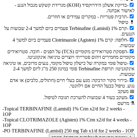
-
בדיקת אשלגן הידרוקסיד (KOH) מגרידת קשקש מגבול הנגע -
לאישור אבחנה.
-
תרבית פטריות - במקרים עמידים או חוזרים.
💊
טיפול
-
קרם Terbinafine (Lamisil) 1% פעמיים ביום למשך 2-4 שבועות על
הנגעים.
-
חלופה: קרם Clotrimazole (Agisten) 1% פעמיים ביום למשך 4
שבועות.
-
הפסקת סטרואידים מקומיים (TCS) על הפנים - חובה. סטרואידים
מקומיים מחמירים זיהום פטרייתי ויוצרים טיניאה אינקוגניטו.
-
טיפול פומי במקרה של כישלון טיפול מקומי, נגעים מרובים, או טיניאה
אינקוגניטו: תרופת Terbinafine פומי במינון 250 מ"ג ליום למשך 2-4
שבועות.
-
בירור מקור הדבקה: מגע עם בעלי חיים (חתולים, כלבים) או אדם
נגוע. טיפול בבעל החיים אם רלוונטי.
📅
מעקב
-
מעקב בעוד 4 שבועות להערכת תגובה לטיפול.
⚗
מרשם
-
Topical TERBINAFINE (Lamisil) 1% Crm x2/d for 2 weeks -
1OP
-
Topical CLOTRIMAZOLE (Agisten) 1% Crm x2/d for 4 weeks -
1OP
-
PO TERBINAFINE (Lamisil) 250 mg Tab x1/d for 2 weeks - 1OP