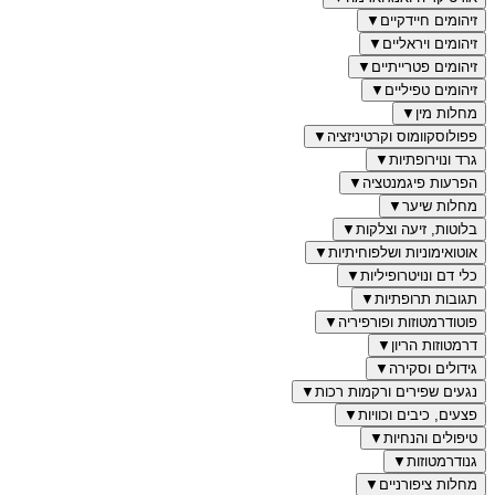
זיהומים חיידקיים
▼
זיהומים ויראליים
▼
זיהומים פטרייתיים
▼
זיהומים טפיליים
▼
מחלות מין
▼
פפולוסקוומוס וקרטיניזציה
▼
גרד ונוירופתיות
▼
הפרעות פיגמנטציה
▼
מחלות שיער
▼
בלוטות, זיעה וצלקות
▼
אוטואימוניות ושלפוחיתיות
▼
כלי דם ונויטרופיליות
▼
תגובות תרופתיות
▼
פוטודרמטוזות ופורפיריה
▼
דרמטוזות הריון
▼
גידולים וסקירה
▼
נגעים שפירים ורקמות רכות
▼
פצעים, כיבים וכוויות
▼
טיפולים והנחיות
▼
גנודרמטוזות
▼
מחלות ציפורניים
▼