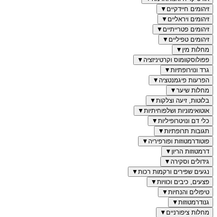
זיהומים חיידקיים
▼
זיהומים ויראליים
▼
זיהומים פטרייתיים
▼
זיהומים טפיליים
▼
מחלות מין
▼
פפולוסקוומוס וקרטיניזציה
▼
גרד ונוירופתיות
▼
הפרעות פיגמנטציה
▼
מחלות שיער
▼
בלוטות, זיעה וצלקות
▼
אוטואימוניות ושלפוחיתיות
▼
כלי דם ונויטרופיליות
▼
תגובות תרופתיות
▼
פוטודרמטוזות ופורפיריה
▼
דרמטוזות הריון
▼
גידולים וסקירה
▼
נגעים שפירים ורקמות רכות
▼
פצעים, כיבים וכוויות
▼
טיפולים והנחיות
▼
גנודרמטוזות
▼
מחלות ציפורניים
▼