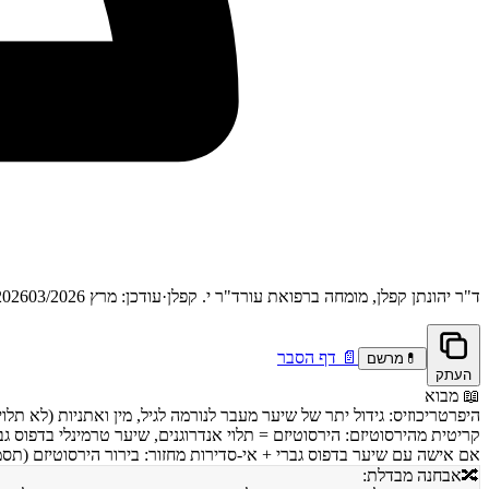
ד"ר יהונתן קפלן, מומחה ברפואת עור
ד"ר י. קפלן
·
עודכן: מרץ 2026
03/2026
📄
דף הסבר
💊
מרשם
העתק
📖
מבוא
אם אישה עם שיער בדפוס גברי + אי-סדירות מחזור: בירור הירסוטיזם (תסמונת שחלות פוליציסטיות (PCOS), גידול אדר
🔀
אבחנה מבדלת: