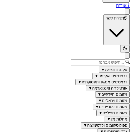
ℹ️
אודות
📬
יצירת קשר
🔍
אקנה ורוזציאה
▼
דרמטיטיס ואקזמה
▼
דרמטיטיס ממגע ותעסוקתית
▼
אורטיקריה ואנגיואדמה
▼
זיהומים חיידקיים
▼
זיהומים ויראליים
▼
זיהומים פטרייתיים
▼
זיהומים טפיליים
▼
מחלות מין
▼
פפולוסקוומוס וקרטיניזציה
▼
גרד ונוירופתיות
▼