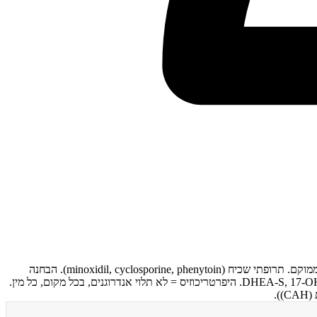
היפרטריכוזיס: גידול יתר של שיער מעבר לנורמה לגיל, מין ואתניות (לא תלוי אנדרוגנים: אבחנה מבדלת מהירסוטיזם). מולד לעומת נרכש. מוכלל לעומת ממוקם. תרופתי שכיח (minoxidil, cyclosporine, phenytoin). הבחנה
קריטית מהירסוטיזם: הירסוטיזם = תלוי אנדרוגנים, שיער טרמינלי בדפוס גברי (פנים, חזה, linea alba) בנשים. יש לבדוק: טסטוסטרון חופשי, DHEA-S, 17-OHP (CAH). היפרטריכוזיס = לא תלוי אנדרוגנים, בכל מקום, כל מין.