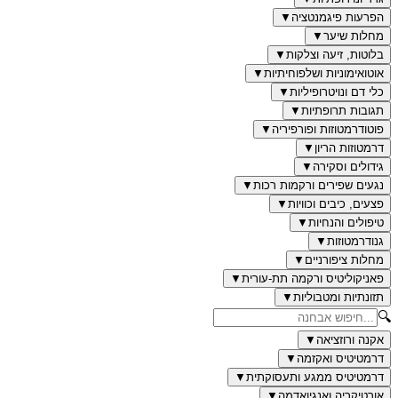
הפרעות פיגמנטציה
▼
מחלות שיער
▼
בלוטות, זיעה וצלקות
▼
אוטואימוניות ושלפוחיתיות
▼
כלי דם ונויטרופיליות
▼
תגובות תרופתיות
▼
פוטודרמטוזות ופורפיריה
▼
דרמטוזות הריון
▼
גידולים וסקירה
▼
נגעים שפירים ורקמות רכות
▼
פצעים, כיבים וכוויות
▼
טיפולים והנחיות
▼
גנודרמטוזות
▼
מחלות ציפורניים
▼
פאניקוליטיס ורקמה תת-עורית
▼
תזונתיות ומטבוליות
▼
🔍
אקנה ורוזציאה
▼
דרמטיטיס ואקזמה
▼
דרמטיטיס ממגע ותעסוקתית
▼
אורטיקריה ואנגיואדמה
▼