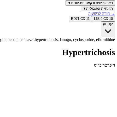
פאניקוליטיס ורקמה תת-עורית
▼
תזונתיות ומטבוליות
▼
→
חזרה לרשימה
ED71
ICD-11
L68.9
ICD-10
)
ICD
(
2
hypertrichosis, lanugo, cyclosporine, eflornithine, שיער יתר, acquired, drug-induced, היפרטריכוזיס, שיער מוגבר, minoxidil
Hypertrichosis
היפרטריכוזיס