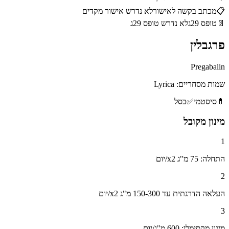
📋
מכתב בקשה לאישור
לא נדרש אישור מקדים
📄
טופס 29ג
לא נדרש טופס 29ג
פרגבלין
Pregabalin
שמות מסחריים:
Lyrica
💊
סיסטמי
✅
בסל
מינון מקובל
1
התחלה: 75 מ"ג x2/יום
2
העלאה הדרגתית עד 150-300 מ"ג x2/יום
3
מינון מקסימלי: 600 מ"ג/יום