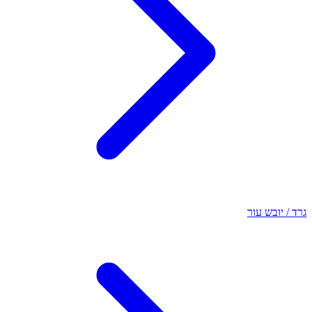
גרד / יובש עור