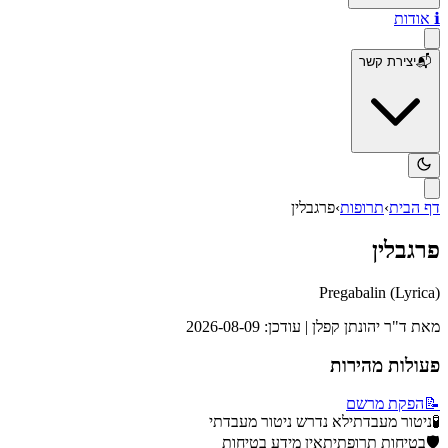
ℹ️
אודות
📬
יצירת קשר
דף הבית
›
תרופות
›
פרגבלין
פרגבלין
Pregabalin
(
Lyrica
)
מאת
ד"ר יהונתן קפלן
| עודכן:
2026-08-09
פעולות מהירות
📝
הפקת מרשם
🧪
ניטור מעבדתי
לא נדרש ניטור מעבדתי
🛡️
בטיחות תרופתית
אין מידע בטיחות