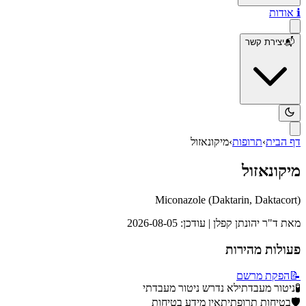
ℹ️
אודות
📬
יצירת קשר
דף הבית
›
תרופות
›
מיקונאזול
מיקונאזול
Miconazole
(
Daktarin, Daktacort
)
מאת
ד"ר יהונתן קפלן
| עודכן:
2026-08-05
פעולות מהירות
📝
הפקת מרשם
🧪
ניטור מעבדתי
לא נדרש ניטור מעבדתי
🛡️
בטיחות תרופתית
אין מידע בטיחות