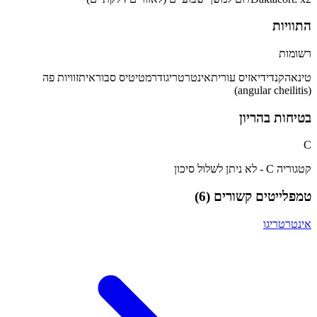
התוויות
רשומות
טינאה
קנדידיאזיס עורית
אינטרטריגו
דרמטיטיס סבוראית
זוויות פה
(angular cheilitis)
בטיחות בהריון
C
קטגוריה C - לא ניתן לשלול סיכון
טמפלייטים קשורים (
6
)
אינטרטריגו