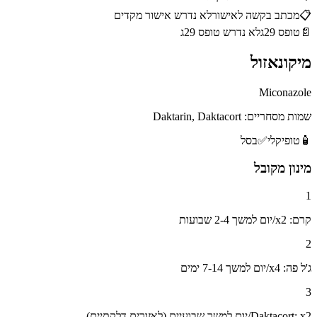
📋
מכתב בקשה לאישור
לא נדרש אישור מקדים
📄
טופס 29ג
לא נדרש טופס 29ג
מיקונאזול
Miconazole
שמות מסחריים:
Daktarin, Daktacort
🧴
טופיקלי
✅
בסל
מינון מקובל
1
קרם: x2/יום למשך 2-4 שבועות
2
ג'ל פה: x4/יום למשך 7-14 ימים
3
Daktacort: x2/יום למשך שבועיים (לאזורים דלקתיים)