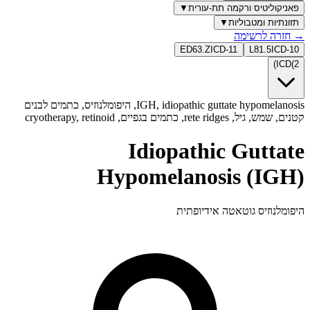
פאניקוליטיס ורקמה תת-עורית
▼
תזונתיות ומטבוליות
▼
→
חזרה לרשימה
ED63.Z
ICD-11
L81.5
ICD-10
)
ICD
(
2
IGH, idiopathic guttate hypomelanosis, היפומלנוזיס, כתמים לבנים
קטנים, שמש, גיל, rete ridges, כתמים בגפיים, cryotherapy, retinoid
Idiopathic Guttate
Hypomelanosis (IGH)
היפומלנוזיס גוטאטה אידיופתית