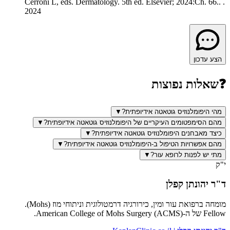
Cerroni L, eds. Dermatology. 5th ed. Elsevier; 2024:Ch. 66.
.
.
2024
הצע עדכון
❓
שאלות נפוצות
מהי היפומלנוזיס גוטאטה אידיופתית?
▼
מהם הסימפטומים העיקריים של היפומלנוזיס גוטאטה אידיופתית?
▼
כיצד מאבחנים היפומלנוזיס גוטאטה אידיופתית?
▼
מהם אפשרויות הטיפול ב-היפומלנוזיס גוטאטה אידיופתית?
▼
מתי יש לפנות לרופא עור?
▼
י"ק
ד"ר יהונתן קפלן
מומחה ברפואת עור ומין, כירורגיה דרמטולוגית וניתוחי מוז (Mohs).
Fellow של ה-American College of Mohs Surgery (ACMS).