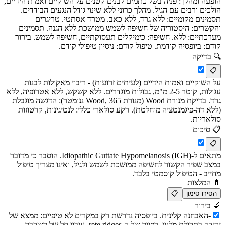
הופעה ומהלך: פניה בשל כתמים לבנים קטנים על השוקיים ואמות הידיים,
הולכים ורבים עם הגיל. מהלך כרוני ללא שינוי גודל הנגעים הבודדים.
תסמינים מקומיים: ללא גרד, ללא כאב. מטרד אסתטי. טריגרים
והקשרים: היסטוריה של חשיפה לשמש ממושכת ללא הגנה. תסמינים
מערכתיים: ללא. חשיפה: כימיקלים תעסוקתיים, חשיפה לשמש. בירור
קודם: ביופסיה קודמת. טיפול קודם: ניסיון טיפולי קודם.
🔍
בדיקה
📋
על השוקיים ואמות הידיים (לעיתים זרועות) - ריבוי מאקולות לבנות
עגולות, קוטר 2-5 מ"מ, גבולות מוגדרים. ללא קשקש, ללא אטרופיה, ללא
גרד. בדיקת מנורת Wood (מנורת Wood, 365 ננומטר): הדגשה מוגבלת
(ללא דה-פיגמנטציה מוחלטת). רקע סולארי כללי: לנטיגינות, קרטוזות
סולאריות.
📋
סיכום
📋
מתאים ל-Idiopathic Guttate Hypomelanosis (IGH). הוסבר כי מדובר
במצב שפיר הקשור לחשיפה ממושכת לשמש ולגיל, ואינו מצריך טיפול
מחייב - הטיפול קוסמטי בלבד.
💊
המלצות
הסירו סימון
📋
🔬
בירור
-
האבחנה קלינית. ביופסיה נדרשת רק במקרים לא טיפיים: ממצא של
ירידה בתכולת מלנין, רפייה של ה-rete ridges, עיבוי קל של השכבה