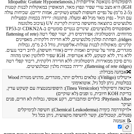
היפומלנוזיס גוטאטה אידיופתית (Idiopathic Guttate Hypomelanosis,
IGH) היא מצב עורי שפיר ונפוץ מאד, המאופיין במאקולות לבנות קטנות
(2-5 מ"מ) על גפיים חשופות לשמש (שוקיים, אמות ידיים). שכיחות עולה
עם הגיל - נפוץ מאד מגיל 40 ומעלה. פתוגנזה: ירידה בכמות ובפעילות
מלנוציטים כתוצאה מחשיפה כרונית לקרינת UV (עיכוב מלנוגנזה
ואפופטוזיס מלנוציטים). שינויים גנטיים סומטיים ב-CDKN2A וב-TP53
מדווחים. היסטולוגיה: אפידרמיס דק, ישור קפלי רטה (flattening of rete
ridges), הפחתת ומלנין מלנוציטים, ללא חדירה דלקתית. מאפיינים
קליניים: מאקולות לבנות עגולות-אליפטיות, גודל 2-5 מ"מ, גבולות
מוגדרים, פיזור על שוקיים ואמות ידיים (אזורי חשיפה), לרוב ריבוי נגעים.
ללא גרד, ללא קשקש, ללא אטרופיה. IGH שפיר לחלוטין ואינו מהווה
גורם סיכון ממאירות. היסטולוגיה: ללא חדירה דלקתית, ריבוד קפלי רטה
(flattening of rete ridges), ירידה בכמות מלנין ובמלנוציטים.
🔀
אבחנה מבדלת:
•
ויטיליגו (Vitiligo): טלאים גדולים יותר, מוגדרים, מדגיש מנורת Wood
בבולטות, ניתן לכל גיל, אוטואימוני
•
טינאה ורסיקולור (Tinea Versicolor): היפופיגמנטציה עם קשקש עדין,
בדיקת KOH חיובית, גו ופנים (לא שוקיים)
•
Pityriasis Alba: בילדים ומתבגרים, רקע אטופי, גבולות לא חדים, פנים
ועיקר
•
לויקודרמה כימית (Chemical Leukoderma): חשיפה לכימיקלים
(פנולים, קטכולים), קשר לחשיפה מקצועית, ניתן בכל גיל
📝
אנמנזה
📋