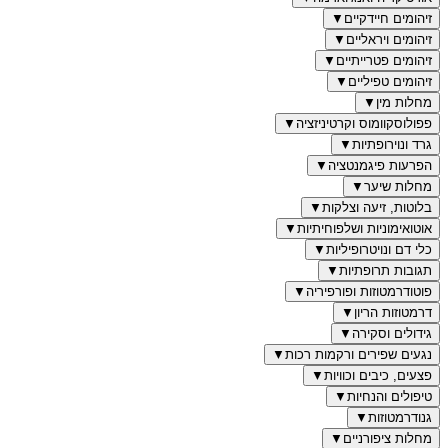
זיהומים חיידקיים
▼
זיהומים ויראליים
▼
זיהומים פטרייתיים
▼
זיהומים טפיליים
▼
מחלות מין
▼
פפולוסקוומוס וקרטיניזציה
▼
גרד ונוירופתיות
▼
הפרעות פיגמנטציה
▼
מחלות שיער
▼
בלוטות, זיעה וצלקות
▼
אוטואימוניות ושלפוחיתיות
▼
כלי דם ונויטרופיליות
▼
תגובות תרופתיות
▼
פוטודרמטוזות ופורפיריה
▼
דרמטוזות הריון
▼
גידולים וסקירה
▼
נגעים שפירים ורקמות רכות
▼
פצעים, כיבים וכוויות
▼
טיפולים והנחיות
▼
גנודרמטוזות
▼
מחלות ציפורניים
▼