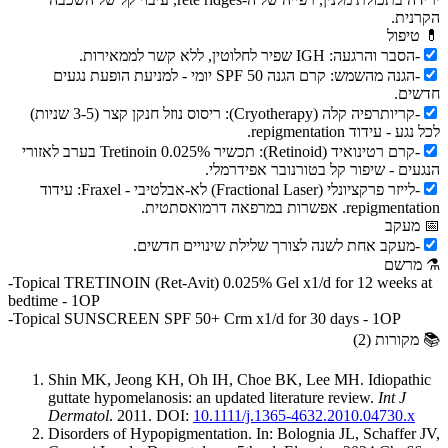
הקרנית.
💊
טיפול
-
הסבר והרגעה: IGH שפיר לחלוטין, ללא קשר לממאירות.
-
הגנה מהשמש: קרם הגנה SPF 50 יומי - למניעת הופעת נגעים
חדשים.
-
קריותרפיה קלה (Cryotherapy): ריסוס נוזל חנקן קצר (3-5 שניות)
לכל נגע - עידוד repigmentation.
-
קרם רטינואיד (Retinoid): תכשיר Tretinoin 0.025% בערב לאזורי
הנגעים - שיפור קל בטורנובר אפידרמלי.
-
לייזר פרקציונלי (Fractional Laser) לא-אבלטיבי - Fraxel: עידוד
repigmentation. אפשרות במרפאה דרמואסתטית.
📅
מעקב
-
מעקב אחת לשנה לצורך שלילת שינויים חדשים.
⚗
מרשם
-
Topical TRETINOIN (Ret-Avit) 0.025% Gel x1/d for 12 weeks at
bedtime - 1OP
-
Topical SUNSCREEN SPF 50+ Crm x1/d for 30 days - 1OP
📚
מקורות (
2
)
Shin MK, Jeong KH, Oh IH, Choe BK, Lee MH
.
Idiopathic
guttate hypomelanosis: an updated literature review
.
Int J
Dermatol
.
2011
. DOI:
10.1111/j.1365-4632.2010.04730.x
Disorders of Hypopigmentation. In: Bolognia JL, Schaffer JV,