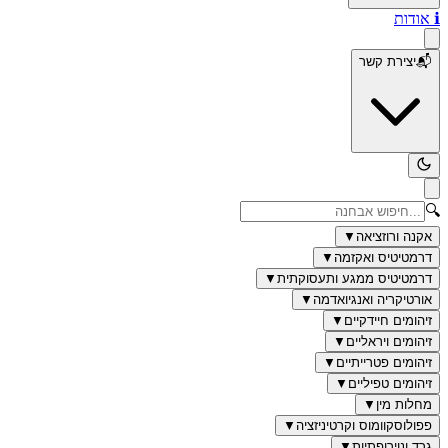
ℹ️
אודות
📬
יצירת קשר
🔍
אקנה ורוזציאה
▼
דרמטיטיס ואקזמה
▼
דרמטיטיס ממגע ותעסוקתית
▼
אורטיקריה ואנגיואדמה
▼
זיהומים חיידקיים
▼
זיהומים ויראליים
▼
זיהומים פטרייתיים
▼
זיהומים טפיליים
▼
מחלות מין
▼
פפולוסקוומוס וקרטיניזציה
▼
גרד ונוירופתיות
▼