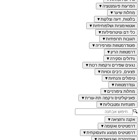
הפרעות פיגמנטציה
▼
מחלות שיער
▼
בלוטות, זיעה וצלקות
▼
אוטואימוניות ושלפוחיתיות
▼
כלי דם ונויטרופיליות
▼
תגובות תרופתיות
▼
פוטודרמטוזות ופורפיריה
▼
דרמטוזות הריון
▼
גידולים וסקירה
▼
נגעים שפירים ורקמות רכות
▼
פצעים, כיבים וכוויות
▼
טיפולים והנחיות
▼
גנודרמטוזות
▼
מחלות ציפורניים
▼
פאניקוליטיס ורקמה תת-עורית
▼
תזונתיות ומטבוליות
▼
🔍
אקנה ורוזציאה
▼
דרמטיטיס ואקזמה
▼
דרמטיטיס ממגע ותעסוקתית
▼
אורטיקריה ואנגיואדמה
▼