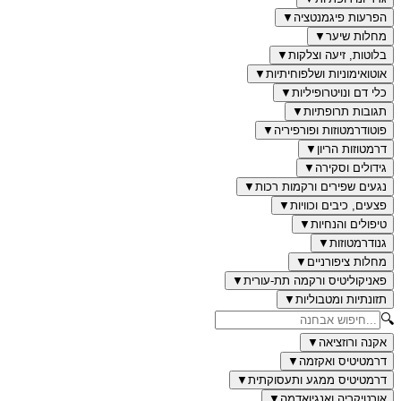
הפרעות פיגמנטציה
▼
מחלות שיער
▼
בלוטות, זיעה וצלקות
▼
אוטואימוניות ושלפוחיתיות
▼
כלי דם ונויטרופיליות
▼
תגובות תרופתיות
▼
פוטודרמטוזות ופורפיריה
▼
דרמטוזות הריון
▼
גידולים וסקירה
▼
נגעים שפירים ורקמות רכות
▼
פצעים, כיבים וכוויות
▼
טיפולים והנחיות
▼
גנודרמטוזות
▼
מחלות ציפורניים
▼
פאניקוליטיס ורקמה תת-עורית
▼
תזונתיות ומטבוליות
▼
🔍
אקנה ורוזציאה
▼
דרמטיטיס ואקזמה
▼
דרמטיטיס ממגע ותעסוקתית
▼
אורטיקריה ואנגיואדמה
▼