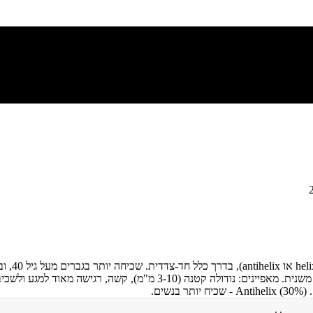
כונדרודר
אוזניות, קסדה) הגורם לאיסכמיה מקומית ולנמק בסחוס עם תגובה דלקתית משנית