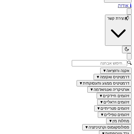
ℹ️
אודות
📬
יצירת קשר
🔍
אקנה ורוזציאה
▼
דרמטיטיס ואקזמה
▼
דרמטיטיס ממגע ותעסוקתית
▼
אורטיקריה ואנגיואדמה
▼
זיהומים חיידקיים
▼
זיהומים ויראליים
▼
זיהומים פטרייתיים
▼
זיהומים טפיליים
▼
מחלות מין
▼
פפולוסקוומוס וקרטיניזציה
▼
גרד ונוירופתיות
▼