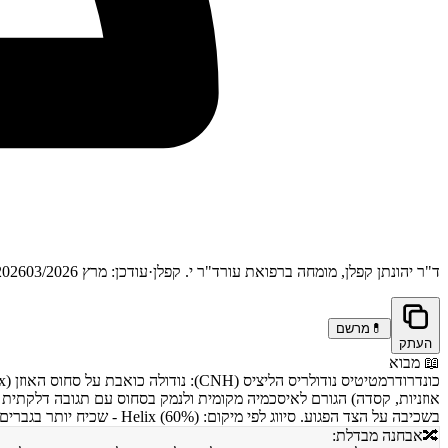
ד"ר יהונתן קפלן, מומחה ברפואת עור
ד"ר י. קפלן
·
עודכן: מרץ 2026
03/2026
💊
מרשם
העתק
📖
מבוא
בשכיבה על הצד הפגוע. סיווג לפי מיקום: Helix (60%) - שכיח יותר בגברים. Antihelix (30%) - שכיח יותר בנשים.
🔀
אבחנה מבדלת: