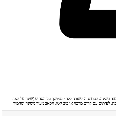
מטיטיס נודולריס הליציס (CNH): נודולה כואבת על סחוס האוזן (helix או antihelix), בדרך כלל חד-צדדית. שכיחה יותר בגברים מעל גיל 40, ובצד השינה. הפתוגנזה קשורה ללחץ ממושך על הסחוס (שינה על הצד,
. מאפיינים: נודולה קטנה (3-10 מ"מ), קשה, רגישה מאוד למגע ולשכיבה. לעיתים עם קרום מרכזי או כיב קטן. הכאב מעיר משינה ומחמיר