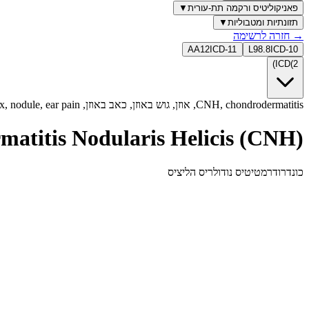
פאניקוליטיס ורקמה תת-עורית
▼
תזונתיות ומטבוליות
▼
→
חזרה לרשימה
AA12
ICD-11
L98.8
ICD-10
)
ICD
(
2
CNH, chondrodermatitis, אוזן, גוש באוזן, כאב באוזן, helix, antihelix, nodule, ear pain, כונדרודרמטיטיס
atitis Nodularis Helicis (CNH)
כונדרודרמטיטיס נודולריס הליציס