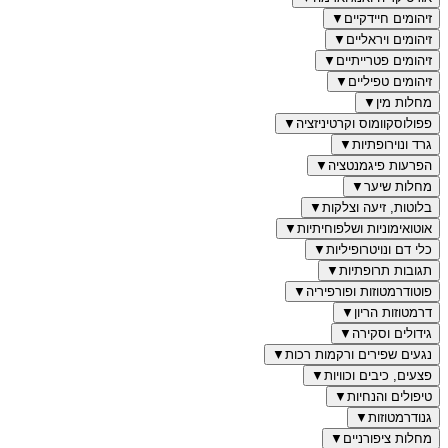
זיהומים חיידקיים
▼
זיהומים ויראליים
▼
זיהומים פטרייתיים
▼
זיהומים טפיליים
▼
מחלות מין
▼
פפולוסקוומוס וקרטיניזציה
▼
גרד ונוירופתיות
▼
הפרעות פיגמנטציה
▼
מחלות שיער
▼
בלוטות, זיעה וצלקות
▼
אוטואימוניות ושלפוחיתיות
▼
כלי דם ונויטרופיליות
▼
תגובות תרופתיות
▼
פוטודרמטוזות ופורפיריה
▼
דרמטוזות הריון
▼
גידולים וסקירה
▼
נגעים שפירים ורקמות רכות
▼
פצעים, כיבים וכוויות
▼
טיפולים והנחיות
▼
גנודרמטוזות
▼
מחלות ציפורניים
▼