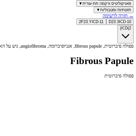
פאניקוליטיס ורקמה תת-עורית
▼
תזונתיות ומטבוליות
▼
→
חזרה לרשימה
2F23.Y
ICD-11
D23.3
ICD-10
)
ICD
(
2
פפולה פיברוטית, fibrous papule, אנגיופיברומה, angiofibroma, גוש על האף, פפולה על האף, נגע שפיר באף, fibrous papule of the nose, benign, שפיר, פפולה בצבע עור, BCC DDx, גוש בפנים
Fibrous Papule
פפולה פיברוטית