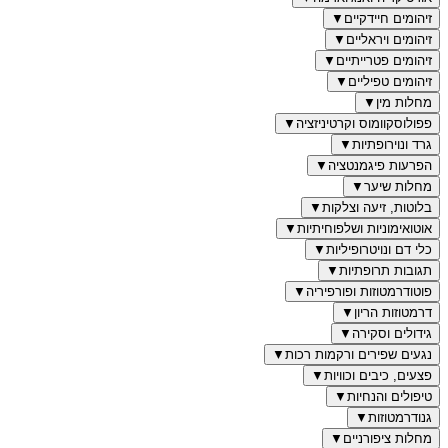
זיהומים חיידקיים
▼
זיהומים ויראליים
▼
זיהומים פטרייתיים
▼
זיהומים טפיליים
▼
מחלות מין
▼
פפולוסקוומוס וקרטיניזציה
▼
גרד ונוירופתיות
▼
הפרעות פיגמנטציה
▼
מחלות שיער
▼
בלוטות, זיעה וצלקות
▼
אוטואימוניות ושלפוחיתיות
▼
כלי דם ונויטרופיליות
▼
תגובות תרופתיות
▼
פוטודרמטוזות ופורפיריה
▼
דרמטוזות הריון
▼
גידולים וסקירה
▼
נגעים שפירים ורקמות רכות
▼
פצעים, כיבים וכוויות
▼
טיפולים והנחיות
▼
גנודרמטוזות
▼
מחלות ציפורניים
▼