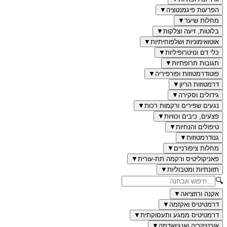
הפרעות פיגמנטציה
▼
מחלות שיער
▼
בלוטות, זיעה וצלקות
▼
אוטואימוניות ושלפוחיתיות
▼
כלי דם ונויטרופיליות
▼
תגובות תרופתיות
▼
פוטודרמטוזות ופורפיריה
▼
דרמטוזות הריון
▼
גידולים וסקירה
▼
נגעים שפירים ורקמות רכות
▼
פצעים, כיבים וכוויות
▼
טיפולים והנחיות
▼
גנודרמטוזות
▼
מחלות ציפורניים
▼
פאניקוליטיס ורקמה תת-עורית
▼
תזונתיות ומטבוליות
▼
🔍
אקנה ורוזציאה
▼
דרמטיטיס ואקזמה
▼
דרמטיטיס ממגע ותעסוקתית
▼
אורטיקריה ואנגיואדמה
▼