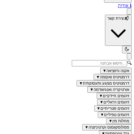
ℹ️
אודות
📬
יצירת קשר
🔍
אקנה ורוזציאה
▼
דרמטיטיס ואקזמה
▼
דרמטיטיס ממגע ותעסוקתית
▼
אורטיקריה ואנגיואדמה
▼
זיהומים חיידקיים
▼
זיהומים ויראליים
▼
זיהומים פטרייתיים
▼
זיהומים טפיליים
▼
מחלות מין
▼
פפולוסקוומוס וקרטיניזציה
▼
גרד ונוירופתיות
▼