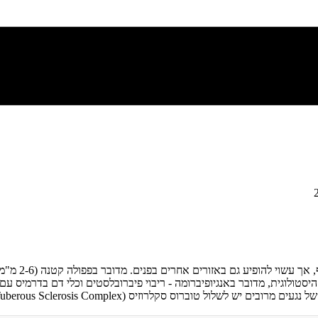
פפולה פיברוט