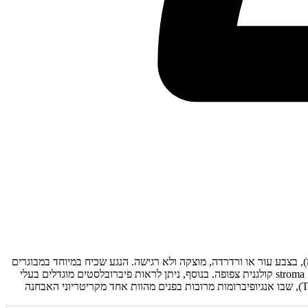
ית (Fibrous Papule): נגע שפיר שכיח המופיע בעיקר על האף, אך עשוי להופיע גם באזורים אחרים בפנים. מדובר בפפולה קטנה (2-6 מ"מ), בצבע עור או ורדרדה, מוצקה ולא רגישה. הנגע שכיח במיוחד במבוגרים
מעל גיל 30, ללא העדפת מין ברורה. חשוב לציין כי שכיחותו עולה עם הגיל. היסטולוגית, מדובר באנגיופיברומה - ריבוי פיברובלסטים וכלי דם בדרמיס עם stroma קולגנית צפופה. בנוסף, ניתן לראות פיברובלסטים מוגדלים בעלי
מבנה כוכבי (stellate fibroblasts) ופיברוזיס פרי-פוליקולרי. מאידך, במקרים של נגעים מרובים יש לשלול טוברוס סקלרוזיס (Tuberous Sclerosis Complex), שבו אנגיופיברומות מרובות בפנים מהוות אחד מקריטריוני האבחנה