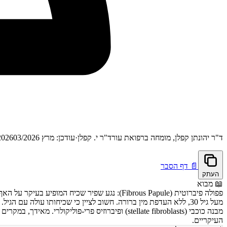
ד"ר יהונתן קפלן, מומחה ברפואת עור
ד"ר י. קפלן
·
עודכן: מרץ 2026
03/2026
📄
דף הסבר
העתק
📖
מבוא
העיקריים.