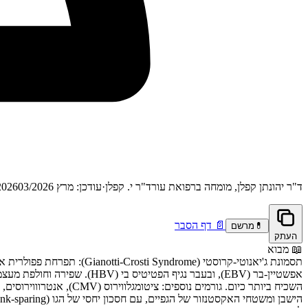
ד"ר יהונתן קפלן, מומחה ברפואת עור
ד"ר י. קפלן
·
עודכן: מרץ 2026
03/2026
📄
דף הסבר
💊
מרשם
העתק
📖
מבוא