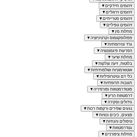
זיהומים חיידקיים
▼
זיהומים ויראליים
▼
זיהומים פטרייתיים
▼
זיהומים טפיליים
▼
מחלות מין
▼
פפולוסקוומוס וקרטיניזציה
▼
גרד ונוירופתיות
▼
הפרעות פיגמנטציה
▼
מחלות שיער
▼
בלוטות, זיעה וצלקות
▼
אוטואימוניות ושלפוחיתיות
▼
כלי דם ונויטרופיליות
▼
תגובות תרופתיות
▼
פוטודרמטוזות ופורפיריה
▼
דרמטוזות הריון
▼
גידולים וסקירה
▼
נגעים שפירים ורקמות רכות
▼
פצעים, כיבים וכוויות
▼
טיפולים והנחיות
▼
גנודרמטוזות
▼
מחלות ציפורניים
▼