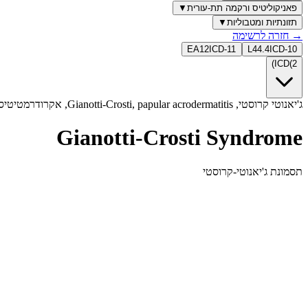
פאניקוליטיס ורקמה תת-עורית
▼
תזונתיות ומטבוליות
▼
→
חזרה לרשימה
EA12
ICD-11
L44.4
ICD-10
)
ICD
(
2
ג'יאנוטי קרוסטי, Gianotti-Crosti, papular acrodermatitis, אקרודרמטיטיס, פפולרי, EBV, ילדים, children, acral, symmetric
Gianotti-Crosti Syndrome
תסמונת ג'יאנוטי-קרוסטי