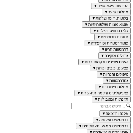
הפרעות פיגמנטציה
▼
מחלות שיער
▼
בלוטות, זיעה וצלקות
▼
אוטואימוניות ושלפוחיתיות
▼
כלי דם ונויטרופיליות
▼
תגובות תרופתיות
▼
פוטודרמטוזות ופורפיריה
▼
דרמטוזות הריון
▼
גידולים וסקירה
▼
נגעים שפירים ורקמות רכות
▼
פצעים, כיבים וכוויות
▼
טיפולים והנחיות
▼
גנודרמטוזות
▼
מחלות ציפורניים
▼
פאניקוליטיס ורקמה תת-עורית
▼
תזונתיות ומטבוליות
▼
🔍
אקנה ורוזציאה
▼
דרמטיטיס ואקזמה
▼
דרמטיטיס ממגע ותעסוקתית
▼
אורטיקריה ואנגיואדמה
▼