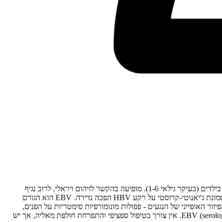
תסמונת ג'יאנוטי-קרוסטי (Gianotti-Crosti Syndrome): תפרחת פפולרית או פפולווזיקולרית סימטרית על הפנים, הישבן ומשטחי האקסטנזור של הגפיים בילדים (בעיקר גילאי 1-6). מופיעה בהקשר לזיהום ויראלי, לרוב נגיף
אפשטיין-בר (EBV), ובעבר נגיף הפטיטיס בי (HBV). שפירה וחולפת מעצמה תוך 2-8 שבועות. בעידן החיסון האוניברסלי נגד HBV (כולל בישראל), תסמונת ג'יאנוטי-קרוסטי על רקע HBV הפכה נדירה. EBV הוא הגורם
עה לאחר חיסון. האבחנה קלינית ומבוססת על הפיזור האופייני של הנגעים - פפולות מונומורפיות סימטריות על הפנים,
הישבן ומשטחי האקסטנזור של הגפיים, עם חסכון יחסי של הגו (trunk-sparing). בירור מעבדתי מומלץ לשלילת הפטיטיס B (HBsAg, anti-HBc) ו-EBV (serologies). אין צורך בטיפול ספציפי והתפרחת חולפת מאליה, אך יש