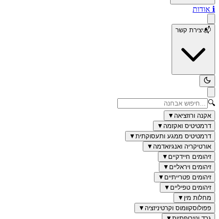
ℹ️
אודות
📬
יצירת קשר
🔍
אקנה ורוזציאה
▼
דרמטיטיס ואקזמה
▼
דרמטיטיס ממגע ותעסוקתית
▼
אורטיקריה ואנגיואדמה
▼
זיהומים חיידקיים
▼
זיהומים ויראליים
▼
זיהומים פטרייתיים
▼
זיהומים טפיליים
▼
מחלות מין
▼
פפולוסקוומוס וקרטיניזציה
▼
גרד ונוירופתיות
▼