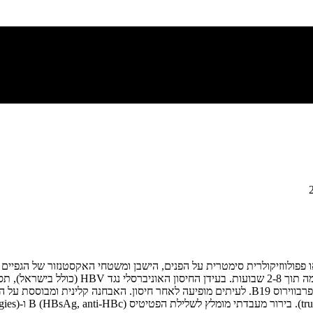
השכיח ביותר כיום. גורמים נוספים: ציטומגלווירוס (CMV), אנטרוווירוסים, פרבווירוס B19. לעיתים מופי