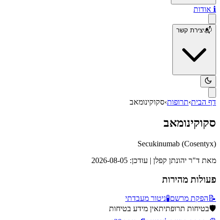
ℹ️
אודות
📬
יצירת קשר
דף הבית
›
תרופות
›
סקוקינומאב
סקוקינומאב
Secukinumab
(
Cosentyx
)
מאת
ד"ר יהונתן קפלן
| עודכן:
2026-08-05
פעולות מהירות
📝
הפקת מרשם
🧪
ניטור מעבדתי
🛡️
בטיחות תרופתית
אין מידע בטיחות