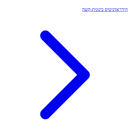
הידראדניטיס בינונית-קשה