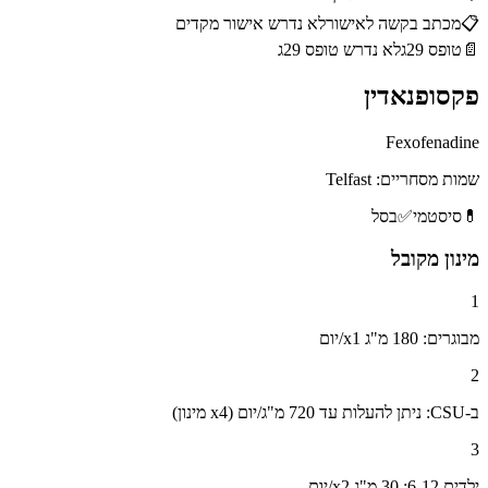
📋
מכתב בקשה לאישור
לא נדרש אישור מקדים
📄
טופס 29ג
לא נדרש טופס 29ג
פקסופנאדין
Fexofenadine
שמות מסחריים:
Telfast
💊
סיסטמי
✅
בסל
מינון מקובל
1
מבוגרים: 180 מ"ג x1/יום
2
ב-CSU: ניתן להעלות עד 720 מ"ג/יום (x4 מינון)
3
ילדים 6-12: 30 מ"ג x2/יום