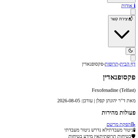
ℹ️
אודות
📬
יצירת קשר
דף הבית
›
תרופות
›
פקסופנאדין
פקסופנאדין
Fexofenadine
(
Telfast
)
מאת
ד"ר יהונתן קפלן
| עודכן:
2026-08-05
פעולות מהירות
📝
הפקת מרשם
🧪
ניטור מעבדתי
לא נדרש ניטור מעבדתי
🛡️
בטיחות תרופתית
אין מידע בטיחות