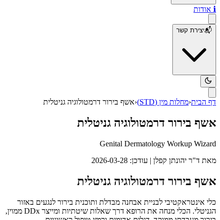
ℹ️
אודות
📬
יצירת קשר
דף הבית
‹
מחלות מין (STD)
‹
אשף בירור דרמטולוגיה גניטלית
אשף בירור דרמטולוגיה גניטלית
Genital Dermatology Workup Wizard
מאת
ד"ר יהונתן קפלן
| עודכן: 2026-03-28
אשף בירור דרמטולוגיה גניטלית
כלי אינטראקטיבי לבניית אבחנה מבדלת ותוכנית בירור לנגעים באזור
הגניטלי. הכלי מנחה את הרופא דרך שאלות שיטתיות ומייצר DDx ממוין,
בירור מעבדתי ממוקד, דגלים אדומים ורמזי טיפול ראשוניים.