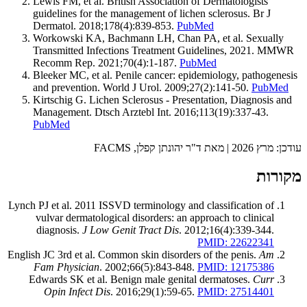
Lewis FM, et al. British Association of Dermatologists
guidelines for the management of lichen sclerosus. Br J
Dermatol. 2018;178(4):839-853.
PubMed
Workowski KA, Bachmann LH, Chan PA, et al. Sexually
Transmitted Infections Treatment Guidelines, 2021. MMWR
Recomm Rep. 2021;70(4):1-187.
PubMed
Bleeker MC, et al. Penile cancer: epidemiology, pathogenesis
and prevention. World J Urol. 2009;27(2):141-50.
PubMed
Kirtschig G. Lichen Sclerosus - Presentation, Diagnosis and
Management. Dtsch Arztebl Int. 2016;113(19):337-43.
PubMed
עודכן: מרץ 2026 | מאת ד"ר יהונתן קפלן, FACMS
מקורות
Lynch PJ et al. 2011 ISSVD terminology and classification of
vulvar dermatological disorders: an approach to clinical
diagnosis.
J Low Genit Tract Dis
. 2012;16(4):339-344.
PMID: 22622341
English JC 3rd et al. Common skin disorders of the penis.
Am
Fam Physician
. 2002;66(5):843-848.
PMID: 12175386
Edwards SK et al. Benign male genital dermatoses.
Curr
Opin Infect Dis
. 2016;29(1):59-65.
PMID: 27514401