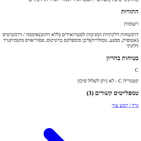
התוויות
רשומות
דרמטוזות דלקתיות המגיבות לסטרואידים (ללא זיהום)
אקזמה / דרמטיטיס
(אטופית, ממגע, נומולרית)
ליכן סימפלקס כרוניקוס, פסוריאזיס מקומית
גרד
דלקתי
בטיחות בהריון
C
קטגוריה C - לא ניתן לשלול סיכון
טמפלייטים קשורים (
3
)
גרד / יובש עור