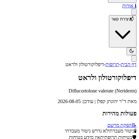
ℹ️
אודות
📬
יצירת קשר
דף הבית
›
תרופות
›
דיפלוקורטולון ולראט
דיפלוקורטולון ולראט
Diflucortolone valerate
(
Neriderm
)
מאת
ד"ר יהונתן קפלן
| עודכן:
2026-08-05
פעולות מהירות
📝
הפקת מרשם
🧪
ניטור מעבדתי
לא נדרש ניטור מעבדתי
🛡️
בטיחות תרופתית
אין מידע בטיחות