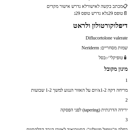
📋
מכתב בקשה לאישור
לא נדרש אישור מקדים
📄
טופס 29ג
לא נדרש טופס 29ג
דיפלוקורטולון ולראט
Diflucortolone valerate
שמות מסחריים:
Neriderm
🧴
טופיקלי
✅
בסל
מינון מקובל
1
מריחה דקה x1-2/יום על האזור הנגוע למשך 1-2 שבועות
2
ירידה הדרגתית (tapering) לפני הפסקה
3
כחלק מ"טיפול משולש": הסטרואיד לאזורי הגרד הדלקתיים