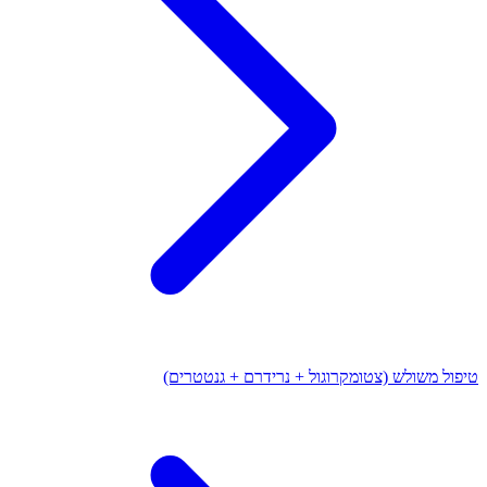
טיפול משולש (צטומקרוגול + נרידרם + גנטטרים)