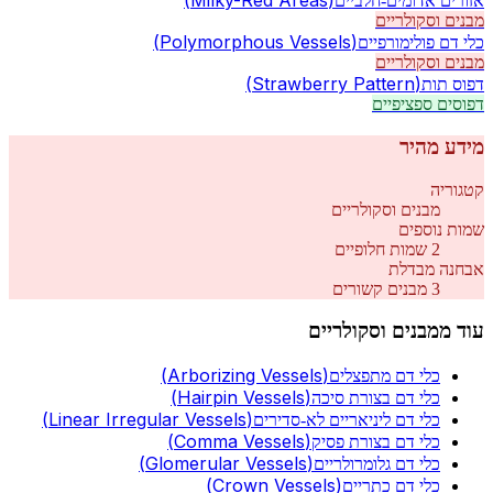
(
Milky-Red Areas
)
אזורים אדומים-חלביים
מבנים וסקולריים
(
Polymorphous Vessels
)
כלי דם פולימורפיים
מבנים וסקולריים
(
Strawberry Pattern
)
דפוס תות
דפוסים ספציפיים
מידע מהיר
קטגוריה
מבנים וסקולריים
שמות נוספים
2
שמות חלופיים
אבחנה מבדלת
3
מבנים קשורים
עוד מ
מבנים וסקולריים
(
Arborizing Vessels
)
כלי דם מתפצלים
(
Hairpin Vessels
)
כלי דם בצורת סיכה
(
Linear Irregular Vessels
)
כלי דם ליניאריים לא-סדירים
(
Comma Vessels
)
כלי דם בצורת פסיק
(
Glomerular Vessels
)
כלי דם גלומרולריים
(
Crown Vessels
)
כלי דם כתריים