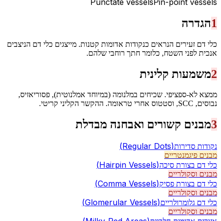
Punctate vessels
Pin-point vessels
1
הגדרה
כלי דם זעירים הנראים כנקודות אדומות קטנות. מייצגים כלי דם הניצבים
אנכית לפני השטח, כלומר חתך רוחבי שלהם.
2
משמעות קלינית
ממצא לא-ספציפי. שכיחים במלנומה (במיוחד אמלנוטית), פסוריאזיס,
נבוסים, SCC, וסטטוס אחרי טראומה. ההקשר הקליני קריטי.
3
מבנים קשורים ואבחנה מבדלת
(
Regular Dots
)
נקודות סדירות
מבנים פיגמנטריים
(
Hairpin Vessels
)
כלי דם בצורת סיכה
מבנים וסקולריים
(
Comma Vessels
)
כלי דם בצורת פסיק
מבנים וסקולריים
(
Glomerular Vessels
)
כלי דם גלומרולריים
מבנים וסקולריים