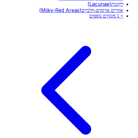
(
Lacunae
)
לקונות
(
Milky-Red Areas
)
אזורים אדומים-חלביים
+
1
מונחים נוספים