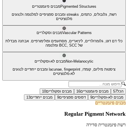
🟤
Pigmented Structures
מבנים פיגמנטריים
רשת, גלובולים, כתמים, streaks ומבנים ספציפיים למלנומה ולנגעים
מלנוציטיים
🔴
Vascular Patterns
מבנים וסקולריים
כלי דם דוט, גלומרולריים, ליניאריים, מסתעפים ופולימורפיים. אבחנה מבדלת
של BCC, SCC ומלנומה
🟢
Non-Melanocytic
מבנים לא-וסקולריים
ציסטות מיליום, קומדו, lacunae, fingerprint ומבנים ייחודיים לנגעים
לא-מלנוציטיים
🔍
הכל
57
מבנים פיגמנטריים
16
מבנים וסקולריים
10
מבנים לא-וסקולריים
9
דפוסים ספציפיים
9
מבנים ייחודיים
13
מבנים פיגמנטריים
Regular Pigment Network
רשת פיגמנטרית סדירה