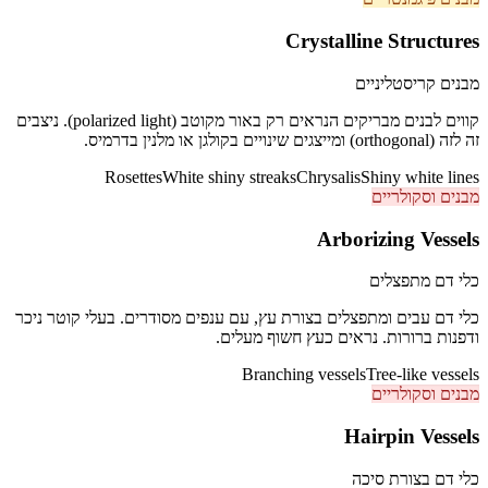
Crystalline Structures
מבנים קריסטליניים
קווים לבנים מבריקים הנראים רק באור מקוטב (polarized light). ניצבים
זה לזה (orthogonal) ומייצגים שינויים בקולגן או מלנין בדרמיס.
Rosettes
White shiny streaks
Chrysalis
Shiny white lines
מבנים וסקולריים
Arborizing Vessels
כלי דם מתפצלים
כלי דם עבים ומתפצלים בצורת עץ, עם ענפים מסודרים. בעלי קוטר ניכר
ודפנות ברורות. נראים כעץ חשוף מעלים.
Branching vessels
Tree-like vessels
מבנים וסקולריים
Hairpin Vessels
כלי דם בצורת סיכה