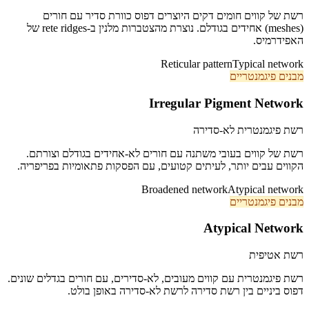
רשת של קווים חומים דקים היוצרים דפוס כוורת סדיר עם חורים
(meshes) אחידים בגודלם. נוצרת מהצטברות מלנין ב-rete ridges של
האפידרמיס.
Reticular pattern
Typical network
מבנים פיגמנטריים
Irregular Pigment Network
רשת פיגמנטרית לא-סדירה
רשת של קווים בעובי משתנה עם חורים לא-אחידים בגודלם וצורתם.
הקווים עבים יותר, לעיתים קטועים, עם הפסקות פתאומיות בפריפריה.
Broadened network
Atypical network
מבנים פיגמנטריים
Atypical Network
רשת אטיפית
רשת פיגמנטרית עם קווים מעובים, לא-סדירים, עם חורים בגדלים שונים.
דפוס ביניים בין רשת סדירה לרשת לא-סדירה באופן בולט.