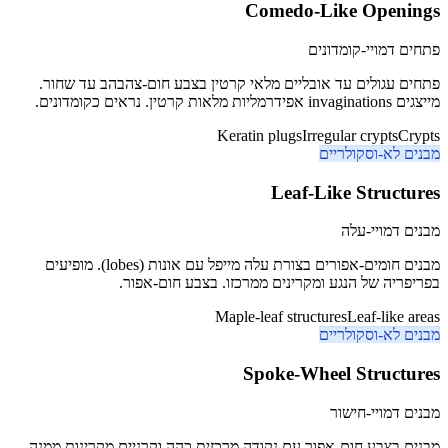
Comedo-Like Openings
פתחים דמויי-קומדונים
פתחים עגולים עד אובליים מלאי קרטין בצבע חום-צהבהב עד שחור.
מייצגים invaginations אפידרמליות מלאות קרטין. נראים כקומדונים.
Keratin plugs
Irregular crypts
Crypts
מבנים לא-וסקולריים
Leaf-Like Structures
מבנים דמויי-עלה
מבנים חומים-אפורים בצורת עלה מייפל עם אונות (lobes). מופיעים
בפריפריה של הנגע ומקרינים ממרכזו. בצבע חום-אפור.
Maple-leaf structures
Leaf-like areas
מבנים לא-וסקולריים
Spoke-Wheel Structures
מבנים דמויי-חישור
מבנים בצבע חום-אפור עם נקודה מרכזית כהה וקרניים מקרינות ממנה