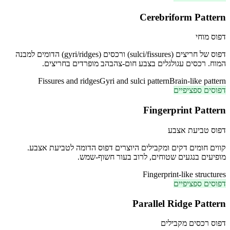
Cerebriform Pattern
דפוס מוחי
דפוס של חריצים (sulci/fissures) ורכסים (gyri/ridges) הדומים למבנה
המוח. רכסים עגולגלים בצבע חום-צהבהב מופרדים בחריצים.
Fissures and ridges
Gyri and sulci pattern
Brain-like pattern
דפוסים ספציפיים
Fingerprint Pattern
דפוס טביעת אצבע
קווים חומים דקים ומקבילים היוצרים דפוס הדומה לטביעת אצבע.
מופיעים בנגעים שטוחים, לרוב בעור חשוף-שמש.
Fingerprint-like structures
דפוסים ספציפיים
Parallel Ridge Pattern
דפוס רכסים מקבילים