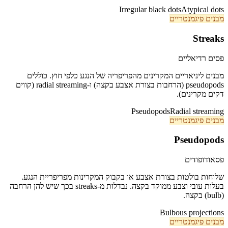
Irregular black dots
Atypical dots
מבנים פיגמנטריים
Streaks
פסים רדיאליים
מבנים ליניאריים המקרינים מהפריפריה של הנגע כלפי חוץ. כוללים
pseudopods (הרחבות בצורת אצבע בקצה) ו-radial streaming (קווים
דקים מקרינים).
Pseudopods
Radial streaming
מבנים פיגמנטריים
Pseudopods
פסאודופודים
שלוחות בולטות בצורת אצבע או בקבוק המקרינות מפריפריית הנגע.
בעלות עובי וצבע ממוקד בקצה. נבדלות מ-streaks בכך שיש להן הרחבה
(bulb) בקצה.
Bulbous projections
מבנים פיגמנטריים