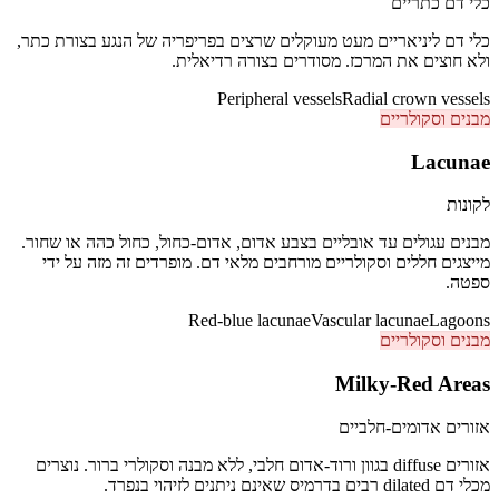
כלי דם כתריים
כלי דם ליניאריים מעט מעוקלים שרצים בפריפריה של הנגע בצורת כתר,
ולא חוצים את המרכז. מסודרים בצורה רדיאלית.
Peripheral vessels
Radial crown vessels
מבנים וסקולריים
Lacunae
לקונות
מבנים עגולים עד אובליים בצבע אדום, אדום-כחול, כחול כהה או שחור.
מייצגים חללים וסקולריים מורחבים מלאי דם. מופרדים זה מזה על ידי
ספטה.
Red-blue lacunae
Vascular lacunae
Lagoons
מבנים וסקולריים
Milky-Red Areas
אזורים אדומים-חלביים
אזורים diffuse בגוון ורוד-אדום חלבי, ללא מבנה וסקולרי ברור. נוצרים
מכלי דם dilated רבים בדרמיס שאינם ניתנים לזיהוי בנפרד.