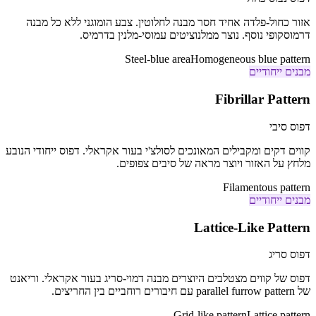
אזור כחול-פלדה אחיד חסר מבנה לחלוטין. צבע הומוגני ללא כל מבנה
דרמוסקופי נוסף. נוצר ממלנוציטים עמוסי-מלנין בדרמיס.
Steel-blue area
Homogeneous blue pattern
מבנים ייחודיים
Fibrillar Pattern
דפוס סיבי
קווים דקים ומקבילים המאונכים לסולצ'י בעור אקראלי. דפוס ייחודי הנובע
מלחץ על האזור ויוצר מראה של סיבים צפופים.
Filamentous pattern
מבנים ייחודיים
Lattice-Like Pattern
דפוס סריג
דפוס של קווים מצטלבים היוצרים מבנה דמוי-סריג בעור אקראלי. וריאנט
של parallel furrow pattern עם חיבורים רוחביים בין החריצים.
Grid-like pattern
Lattice pattern