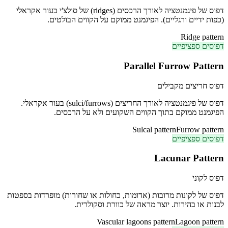
דפוס של פיגמנטציה לאורך הרכסים (ridges) של סולצ'י בעור אקראלי
(כפות ידיים ורגליים). הפיגמנט ממוקם על הקווים הבולטים.
Ridge pattern
דפוסים ספציפיים
Parallel Furrow Pattern
דפוס חריצים מקבילים
דפוס של פיגמנטציה לאורך החריצים (sulci/furrows) בעור אקראלי.
הפיגמנט ממוקם בתוך הקווים השקועים ולא על הרכסים.
Sulcal pattern
Furrow pattern
דפוסים ספציפיים
Lacunar Pattern
דפוס לקוני
דפוס של לקונות מרובות (אדומות, כחולות או שחורות) מופרדות בספטות
לבנות או בהירות. יוצר מראה של כוורת וסקולרית.
Vascular lagoons pattern
Lagoon pattern