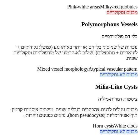
Pink-white areas
Milky-red globules
מבנים וסקולריים
Polymorphous Vessels
כלי דם פולימורפיים
נוכחות של שני סוגי כלי דם או יותר באותו נגע (למשל: נקודתיים +
ליניאריים + מתפצלים). שילוב לא-הרמוני של מורפולוגיות וסקולריות
שונות.
Mixed vessel morphology
Atypical vascular pattern
מבנים לא-וסקולריים
Milia-Like Cysts
ציסטות דמויות-מיליה
מבנים עגולים לבנים-צהבהבים בגדלים שונים. מייצגים ציסטות קרטין
תוך-אפידרמליות (horn pseudocysts). נראים כפנינים זוהרות.
Horn cysts
White clods
מבנים לא-וסקולריים