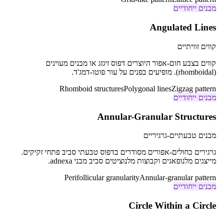
מבנים ייחודיים
Angulated Lines
קווים זוויתיים
קווים בצבע חום-אפור היוצרים דפוס זיגזג או מבנים מעוינים
(rhomboidal). מופיעים בפנים על עור פוטו-דמג'ד.
Rhomboid structures
Polygonal lines
Zigzag pattern
מבנים ייחודיים
Annular-Granular Structures
מבנים טבעתיים-גרגיריים
גרגירים כחולים-אפורים מסודרים בדפוס טבעתי סביב פתחי זקיקים.
מייצגים מלנופאגים וקבוצות מלנוציטים סביב מבני adnexa.
Perifollicular granularity
Annular-granular pattern
מבנים ייחודיים
Circle Within a Circle