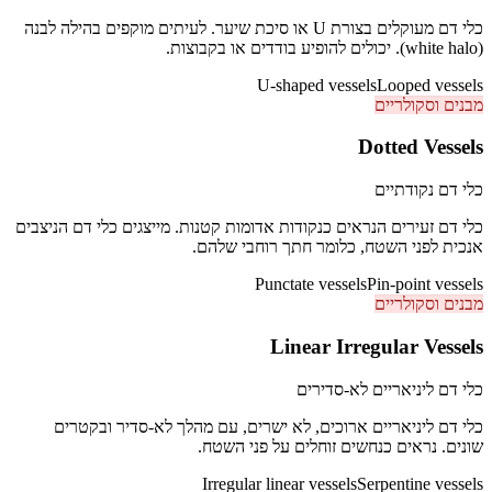
כלי דם מעוקלים בצורת U או סיכת שיער. לעיתים מוקפים בהילה לבנה
(white halo). יכולים להופיע בודדים או בקבוצות.
U-shaped vessels
Looped vessels
מבנים וסקולריים
Dotted Vessels
כלי דם נקודתיים
כלי דם זעירים הנראים כנקודות אדומות קטנות. מייצגים כלי דם הניצבים
אנכית לפני השטח, כלומר חתך רוחבי שלהם.
Punctate vessels
Pin-point vessels
מבנים וסקולריים
Linear Irregular Vessels
כלי דם ליניאריים לא-סדירים
כלי דם ליניאריים ארוכים, לא ישרים, עם מהלך לא-סדיר ובקטרים
שונים. נראים כנחשים זוחלים על פני השטח.
Irregular linear vessels
Serpentine vessels