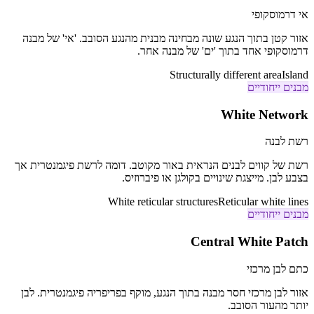
אי דרמוסקופי
אזור קטן בתוך הנגע שונה מבחינה מבנית מהנגע הסובב. 'אי' של מבנה
דרמוסקופי אחד בתוך 'ים' של מבנה אחר.
Structurally different area
Island
מבנים ייחודיים
White Network
רשת לבנה
רשת של קווים לבנים הנראית באור מקוטב. דומה לרשת פיגמנטרית אך
בצבע לבן. מייצגת שינויים בקולגן או פיברוזיס.
White reticular structures
Reticular white lines
מבנים ייחודיים
Central White Patch
כתם לבן מרכזי
אזור לבן מרכזי חסר מבנה בתוך הנגע, מוקף בפריפריה פיגמנטרית. לבן
יותר מהעור הסובב.