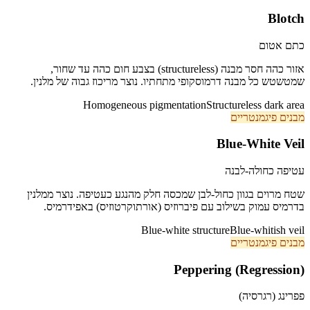
Blotch
כתם אטום
אזור כהה חסר מבנה (structureless) בצבע חום כהה עד שחור,
שמטשטש כל מבנה דרמוסקופי מתחתיו. נוצר מריכוז גבוה של מלנין.
Homogeneous pigmentation
Structureless dark area
מבנים פיגמנטריים
Blue-White Veil
עטיפה כחולה-לבנה
שטח מרוים בגוון כחול-לבן שמכסה חלק מהנגע כעטיפה. נוצר ממלנין
בדרמיס עמוק בשילוב עם פיברוזיס (אורתוקרטוזיס) באפידרמיס.
Blue-white structure
Blue-whitish veil
מבנים פיגמנטריים
Peppering (Regression)
פפרינג (רגרסיה)