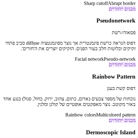
Sharp cutoff
Abrupt border
מבנים ייחודיים
Pseudonetwork
פסאודו-רשת
דפוס הנראה כרשת פיגמנטרית אך נוצר מפיגמנטציה diffuse סביב פתחי
זקיקים ובלוטות חלב בעור הפנים. הזקיקים יוצרים את ה'חורים'.
Facial network
Pseudo-network
מבנים ייחודיים
Rainbow Pattern
דפוס קשת בענן
נוכחות של מספר צבעים (אדום, כתום, צהוב, ירוק, כחול, סגול) בנגע אחד
באור מקוטב. נוצר מאפקטים אופטיים של קולגן ומלנין.
Rainbow colors
Multicolored pattern
מבנים ייחודיים
Dermoscopic Island