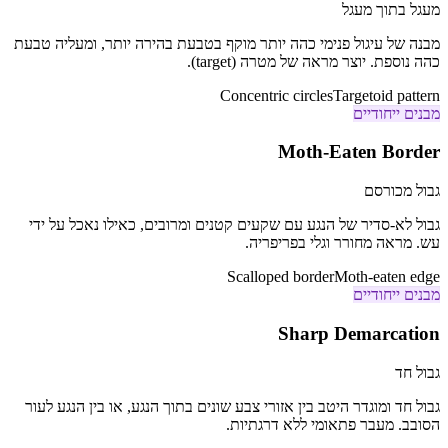
מעגל בתוך מעגל
מבנה של עיגול פנימי כהה יותר מוקף בטבעת בהירה יותר, ומעליה טבעת
כהה נוספת. יוצר מראה של מטרה (target).
Concentric circles
Targetoid pattern
מבנים ייחודיים
Moth-Eaten Border
גבול מכורסם
גבול לא-סדיר של הנגע עם שקעים קטנים ומרובים, כאילו נאכל על ידי
עש. מראה מחורר וגלי בפריפריה.
Scalloped border
Moth-eaten edge
מבנים ייחודיים
Sharp Demarcation
גבול חד
גבול חד ומוגדר היטב בין אזורי צבע שונים בתוך הנגע, או בין הנגע לעור
הסובב. מעבר פתאומי ללא דרגתיות.