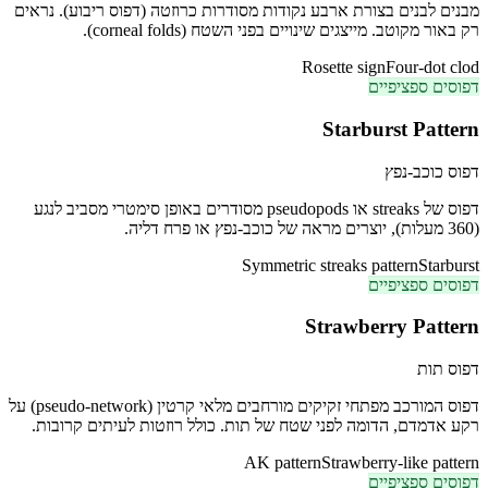
מבנים לבנים בצורת ארבע נקודות מסודרות כרוזטה (דפוס ריבוע). נראים
רק באור מקוטב. מייצגים שינויים בפני השטח (corneal folds).
Rosette sign
Four-dot clod
דפוסים ספציפיים
Starburst Pattern
דפוס כוכב-נפץ
דפוס של streaks או pseudopods מסודרים באופן סימטרי מסביב לנגע
(360 מעלות), יוצרים מראה של כוכב-נפץ או פרח דליה.
Symmetric streaks pattern
Starburst
דפוסים ספציפיים
Strawberry Pattern
דפוס תות
דפוס המורכב מפתחי זקיקים מורחבים מלאי קרטין (pseudo-network) על
רקע אדמדם, הדומה לפני שטח של תות. כולל רוזטות לעיתים קרובות.
AK pattern
Strawberry-like pattern
דפוסים ספציפיים