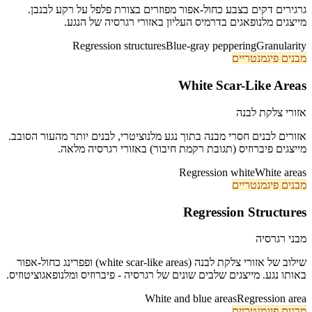
גרגירים דקים בצבע כחול-אפור מפוזרים בצורת פלפל על רקע לבנבן.
מייצגים מלנופאגים בדרמיס העליון באזורי רגרסיה של הנגע.
Regression structures
Blue-gray peppering
Granularity
מבנים פיגמנטריים
White Scar-Like Areas
אזורי צלקת לבנה
אזורים לבנים חסרי מבנה בתוך נגע מלנוציטרי, לבנים יותר מהעור הסובב.
מייצגים פיברוזיס (תגובת רקמת חיבור) באזורי רגרסיה מלאה.
Regression white
White areas
מבנים פיגמנטריים
Regression Structures
מבני רגרסיה
שילוב של אזורי צלקת לבנה (white scar-like areas) ופפרינג כחול-אפור
באותו נגע. מייצגים שלבים שונים של רגרסיה - פיברוזיס ומלנופאגוציטוזיס.
White and blue areas
Regression area
מבנים פיגמנטריים