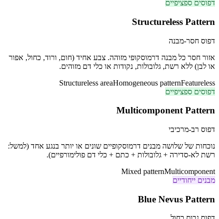
דפוסים ספציפיים
Structureless Pattern
דפוס חסר-מבנה
אזור חסר כל מבנה דרמוסקופי מזוהה. צבע אחיד (חום, ורוד, כחול, אפור
או לבן) ללא רשת, גלובולות, נקודות או כלי דם מזוהים.
Structureless area
Homogeneous pattern
Featureless
דפוסים ספציפיים
Multicomponent Pattern
דפוס רב-מרכיבי
נוכחות של שלושה מבנים דרמוסקופיים שונים או יותר בנגע אחד (למשל:
רשת לא-סדירה + גלובולות + כתם + כלי דם פולימורפיים).
Mixed pattern
Multicomponent
מבנים ייחודיים
Blue Nevus Pattern
דפוס נבוס כחול