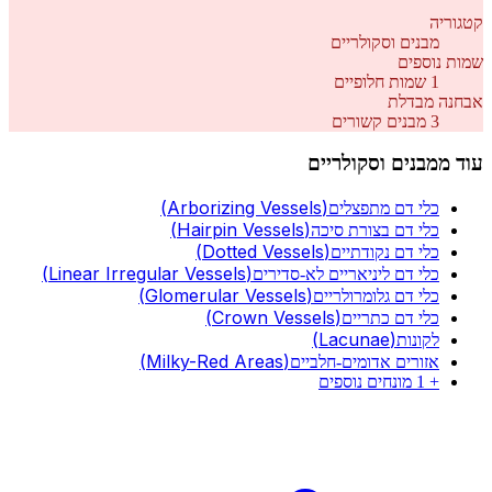
קטגוריה
מבנים וסקולריים
שמות נוספים
1
שמות חלופיים
אבחנה מבדלת
3
מבנים קשורים
עוד מ
מבנים וסקולריים
(
Arborizing Vessels
)
כלי דם מתפצלים
(
Hairpin Vessels
)
כלי דם בצורת סיכה
(
Dotted Vessels
)
כלי דם נקודתיים
(
Linear Irregular Vessels
)
כלי דם ליניאריים לא-סדירים
(
Glomerular Vessels
)
כלי דם גלומרולריים
(
Crown Vessels
)
כלי דם כתריים
(
Lacunae
)
לקונות
(
Milky-Red Areas
)
אזורים אדומים-חלביים
+
1
מונחים נוספים