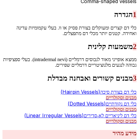
Comma-shaped vessels
1
הגדרה
כלי דם קצרים ומעוקלים בצורת פסיק או וו. בעלי עקמומיות עדינה
ואחידה. קטנים יותר מכלי דם מתפצלים.
2
משמעות קלינית
ממצא אופייני מאוד לנבוסים דרמליים (intradermal nevi). בעלי ספציפיות
גבוהה לנגעים מלנוציטריים דרמליים שפירים.
3
מבנים קשורים ואבחנה מבדלת
(
Hairpin Vessels
)
כלי דם בצורת סיכה
מבנים וסקולריים
(
Dotted Vessels
)
כלי דם נקודתיים
מבנים וסקולריים
(
Linear Irregular Vessels
)
כלי דם ליניאריים לא-סדירים
מבנים וסקולריים
מידע מהיר