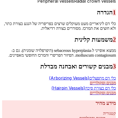
Peripheral vessels
Radial crown vessels
1
הגדרה
כלי דם ליניאריים מעט מעוקלים שרצים בפריפריה של הנגע בצורת כתר,
ולא חוצים את המרכז. מסודרים בצורה רדיאלית.
2
משמעות קלינית
ממצא אופייני ל-sebaceous hyperplasia (היפרפלזיה שומנית). גם ב-
molluscum contagiosum. הפיזור הפריפרי והמרכז החופשי מאפיינים.
3
מבנים קשורים ואבחנה מבדלת
(
Arborizing Vessels
)
כלי דם מתפצלים
מבנים וסקולריים
(
Hairpin Vessels
)
כלי דם בצורת סיכה
מבנים וסקולריים
מידע מהיר
קטגוריה