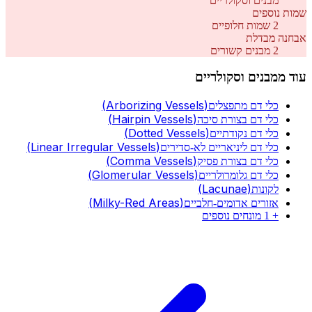
מבנים וסקולריים
שמות נוספים
2
שמות חלופיים
אבחנה מבדלת
2
מבנים קשורים
עוד מ
מבנים וסקולריים
(
Arborizing Vessels
)
כלי דם מתפצלים
(
Hairpin Vessels
)
כלי דם בצורת סיכה
(
Dotted Vessels
)
כלי דם נקודתיים
(
Linear Irregular Vessels
)
כלי דם ליניאריים לא-סדירים
(
Comma Vessels
)
כלי דם בצורת פסיק
(
Glomerular Vessels
)
כלי דם גלומרולריים
(
Lacunae
)
לקונות
(
Milky-Red Areas
)
אזורים אדומים-חלביים
+
1
מונחים נוספים