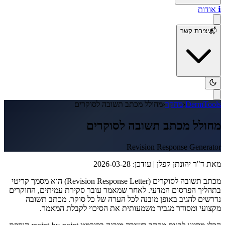
ℹ️
אודות
📬
יצירת קשר
DermTools
‹
מחקר
‹
מחולל מכתב תשובה לסוקרים
מחולל מכתב תשובה לסוקרים
Revision Response Generator
מאת
ד"ר יהונתן קפלן
| עודכן: 2026-03-28
מכתב תשובה לסוקרים (Revision Response Letter) הוא מסמך קריטי
בתהליך הפרסום המדעי. לאחר שמאמר עובר סקירת עמיתים, החוקרים
נדרשים להגיב באופן מובנה לכל הערה של כל סוקר. מכתב תשובה
מקצועי ומסודר מגביר משמעותית את הסיכוי לקבלת המאמר.