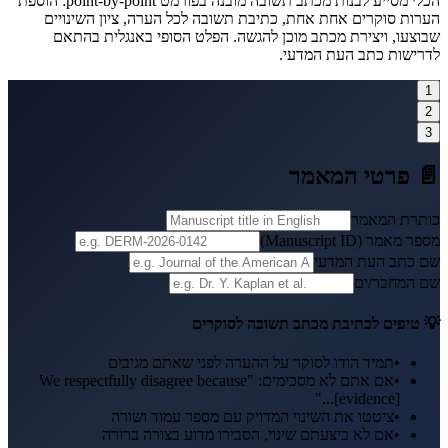
הכלי מסייע לבנות מכתב תשובה מובנה בפורמט point-by-point: הוספת
הערות סוקרים אחת אחת, כתיבת תשובה לכל הערה, ציון השינויים
שבוצעו, ויצירת מכתב מוכן להגשה. הפלט הסופי באנגלית בהתאם
לדרישות כתב העת המדעי.
1
2
3
📄 פרטי המאמר
כותרת המאמר
מספר מאמר (Manuscript ID)
שם כתב העת המדעי
שם המחבר/ים
💡 טיפים לכתיבת מכתב תשובה לסוקרים
•
תמיד הודו לסוקר על ההערה לפני שאתם מגיבים
•
אם אתם לא מסכימים: "We respectfully disagree because
[evidence]..."
•
ציטטו את השינוי המדויק עם מספר עמוד ושורה
•
אם לא ביצעתם שינוי, הסבירו מדוע בצורה ברורה