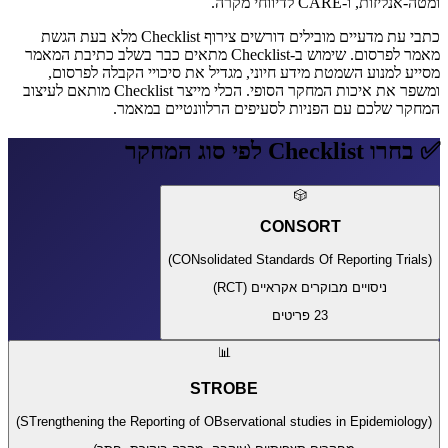
ומטה-אנליזות, ו-CARE לדיווחי מקרה.
כתבי עת מדעיים מובילים דורשים צירוף Checklist מלא בעת הגשת
מאמר לפרסום. שימוש ב-Checklist מתאים כבר בשלב כתיבת המאמר
מסייע למנוע השמטת מידע חיוני, מגדיל את סיכויי הקבלה לפרסום,
ומשפר את איכות המחקר הסופי. הכלי מייצר Checklist מותאם לעיצוב
המחקר שלכם עם הפניות לסעיפים הרלוונטיים במאמר.
✅ בחרו Checklist לפי סוג המחקר
🎲
CONSORT
)
CONsolidated Standards Of Reporting Trials
(
ניסויים מבוקרים אקראיים (RCT)
23
פריטים
📊
STROBE
)
STrengthening the Reporting of OBservational studies in Epidemiology
(