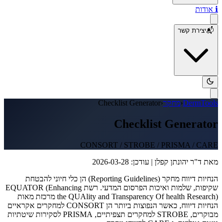
ℹ️
אודות
📬
יצירת קשר
DermTools
‹
מחקר
‹
Checklist Generator
Checklist Generator
CONSORT / STROBE / PRISMA / CARE
מאת
ד"ר יהונתן קפלן
| עודכן: 2026-03-28
הנחיות דיווח מחקר (Reporting Guidelines) הן כלי חיוני להבטחת
שקיפות, שלמות ואיכות הפרסום המדעי. רשת EQUATOR (Enhancing
the QUAlity and Transparency Of health Research) מרכזת מאות
הנחיות דיווח, כאשר הנפוצות ביותר הן CONSORT למחקרים אקראיים
מבוקרים, STROBE למחקרים תצפיתיים, PRISMA לסקירות שיטתיות