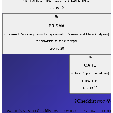
מחקרים תצפיתיים (עוקבה, מקרה-ביקורת, חתך)
19
פריטים
📚
PRISMA
)
Preferred Reporting Items for Systematic Reviews and Meta-Analyses
(
סקירות שיטתיות ומטה-אנליזות
20
פריטים
📝
CARE
)
CAse REport Guidelines
(
דיווחי מקרה
12
פריטים
💡 למה Checklist?
רוב כתבי העת המדעיים דורשים הגשת Checklist כתנאי לשליחת מאמר.