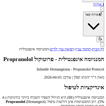
ℹ️
אודות
📬
יצירת קשר
דף הבית
‹
תחומי עניין
‹
רפואת עור ילדים
‹
המנגיומה אינפנטילית
המנגיומה אינפנטילית - פרוטוקול Propranolol
Infantile Hemangioma - Propranolol Protocol
מאת
ד"ר יהונתן קפלן
| עודכן:
2026-04-03
אינדיקציות לטיפול
המנגיומה אינפנטילית (IH) היא הגידול השפיר השכיח ביותר בתינוקות (4-
5%). רוב ההמנגיומות אינן דורשות טיפול.
(Hemangeol)
Propranolol
הוא קו ראשון כשיש אינדיקציה.