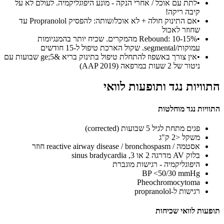
•
לתת עם אוכל / אחרי הנקה - מונע היפוגליקמיה. לעולם לא על
קיבה ריקה!
•
אם התינוק חולה + לא אוכל/שותה: להפסיק Propranolol עד
שחוזר לאכול
•
Rebound: 10-15% מהמקרים. שכיח יותר בהמנגיומות
עמוקות/segmental. שקול הארכת טיפול ל-15 חודשים
•
אין צורך באשפוז להתחלת טיפול בתינוק בריא &ge;5 שבועות עם
ניטור של 2 שעות במרפאה (AAP 2019)
התוויות נגד ותופעות לוואי
התוויות נגד מוחלטות
פגים מתחת לגיל 5 שבועות (corrected)
משקל <2 ק"ג
אסטמה / reactive airway disease / bronchospasm חוזר
בלוק AV מדרגה 2 או 3, sinus bradycardia
היפוגליקמיה - רגישות מוגברת
BP <50/30 mmHg
Pheochromocytoma
רגישות ל-propranolol
תופעות לוואי שכיחות