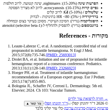
הפרעות שינה
(15-20%): nightmares, שינה קטועה. לרוב חולפות
גפיים קרות
(10-15%): acrocyanosis. לרוב לא מצריך הפסקה
שלשולים / GI
(5-10%): לרוב קלים
ברדיקרדיה
(<5%): HR <80 בתינוקות - לבדוק
היפוגליקמיה
(נדיר): הסיכון העיקרי. מסוכן בעיקר בצום ובמחלה
ברונכוספזם
(נדיר): להפסיק ולהחליף ל-atenolol (selective beta-1)
מקורות - References
Leaute-Labreze C, et al. A randomized, controlled trial of oral
propranolol in infantile hemangioma. N Engl J Med.
2015;372(8):735-746.
[PMID:
25693013
]
Drolet BA, et al. Initiation and use of propranolol for infantile
hemangioma: report of a consensus conference. Pediatrics.
2013;131(1):128-140.
[PMID:
23266923
]
Hoeger PH, et al. Treatment of infantile haemangiomas:
recommendations of a European expert group. Eur J Pediatr.
2015;174(7):855-865.
Bolognia JL, Schaffer JV, Cerroni L. Dermatology. 5th ed.
Elsevier; 2024. Ch 103: Vascular Tumors.
→ חזרה ל
רפואת עור ילדים
© 2026
ד"ר יהונתן קפלן
·
ד"ר יהונתן קפלן
·
צור קשר ▲
פרטיות
·
נגישות
·
מדיניות עריכה
·
כלי עזר קליני בלבד