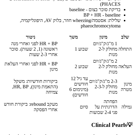
PHACES)
בדיקת סוכר בצום - baseline
BP + HR - baseline
שלילת: אסטמה/wheezing חוזר, בלוק AV, היפוגליקמיה,
phaeochromocytoma
שלב
מינון
משך
ניטור
1 מ"ג/ק"ג/יום
HR + BP לפני ואחרי מנה
התחלה
מחולק ל-2
שבוע 1
ראשונה (1, 2 שעות). סוכר
מנות
אחרי 2-3 שעות
2 מ"ג/ק"ג/יום
HR + BP לפני ואחרי העלאת
העלאה
מחולק ל-2
שבוע 2
מינון
מנות
עד גיל 12
2-3 מ"ג/ק"ג/יום
ביקורות חודשיות: משקל
מינון
חודשים
מחולק ל-2-3
(התאמת מינון), HR, BP,
מטרה
(מינימום 6
מנות
צמיחה
חודשים)
הפחתה
מעקב rebound: ביקורת חודש
גמילה
הדרגתית על
סיום
אחרי הפסקה
פני 2-4 שבועות
Clinical Pearls
💡