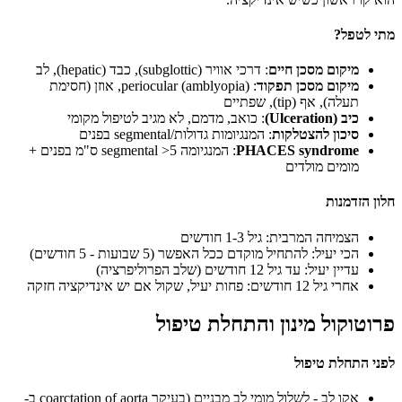
מתי לטפל?
מיקום מסכן חיים
: דרכי אוויר (subglottic), כבד (hepatic), לב
מיקום מסכן תפקוד
: periocular (amblyopia), אוזן (חסימת
תעלה), אף (tip), שפתיים
כיב (Ulceration)
: כואב, מדמם, לא מגיב לטיפול מקומי
סיכון להצטלקות
: המנגיומות גדולות/segmental בפנים
PHACES syndrome
: המנגיומה segmental >5 ס"מ בפנים +
מומים מולדים
חלון הזדמנות
הצמיחה המרבית: גיל 1-3 חודשים
הכי יעיל: להתחיל מוקדם ככל האפשר (5 שבועות - 5 חודשים)
עדיין יעיל: עד גיל 12 חודשים (שלב הפרוליפרציה)
אחרי גיל 12 חודשים: פחות יעיל, שקול אם יש אינדיקציה חזקה
פרוטוקול מינון והתחלת טיפול
לפני התחלת טיפול
אקו לב - לשלול מומי לב מבניים (בעיקר coarctation of aorta ב-