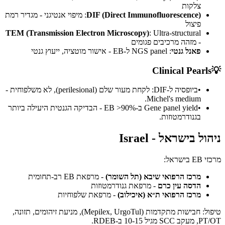
צלקות
DIF (Direct Immunofluorescence)
: מיפוי אנטיגני - מגדיר רמת
פיצול
TEM (Transmission Electron Microscopy)
: Ultra-structural
- מזהה מרכיבים פגומים
פאנל גנטי
: NGS panel ל-EB - אישור מוטציה, ייעוץ גנטי
Clinical Pearls
💡
•
ביופסיה ל-DIF: לקחת מעור שלם (perilesional), לא משלפוחית -
Michel's medium.
•
Gene panel yield ב-EB >90% - הבדיקה הגנטית היעילה ביותר
בגנודרמטוזות.
ניהול בישראל - Israel
מרכזי EB בישראל:
מרכז הרפואי שיבא (תל השומר)
- מרפאת EB רב-תחומית
הדסה עין כרם
- מרפאת גנודרמטוזות
מרכז הרפואי ת״א (איכילוב)
- מרפאת שלפוחיות
טיפול: חבישות מתקדמות (Mepilex, UrgoTul), מניעת זיהומים, תזונה,
PT/OT, מעקב SCC מגיל 10-15 ב-RDEB.