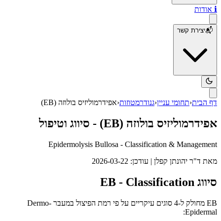
ℹ️
אודות
📬
יצירת קשר
דף הבית
‹
תחומי עניין
‹
גנודרמטוזות
‹
אפידרמוליזיס בולוזה (EB)
אפידרמוליזיס בולוזה (EB) - סיווג וטיפול
Epidermolysis Bullosa - Classification & Management
מאת
ד"ר יהונתן קפלן
| עודכן:
2026-03-22
סיווג EB - Classification
EB מחולק ל-4 סוגים עיקריים על פי רמת הפיצול במעבר Dermo-
Epidermal: