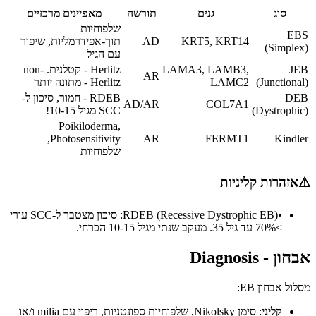
סוג
גנים
תורשה
מאפיינים מרכזיים
שלפוחיות
EBS
KRT5, KRT14
AD
תוך-אפידרמליות, שיפור
(Simplex)
עם הגיל
JEB
LAMA3, LAMB3,
Herlitz - קטלנית. non-
AR
(Junctional)
LAMC2
Herlitz - מתונה יותר
DEB
RDEB - חמור, סיכון ל-
AD/AR
COL7A1
(Dystrophic)
SCC מגיל 10-15!
Poikiloderma,
Photosensitivity,
AR
FERMT1
Kindler
שלפוחיות
⚠️
אזהרות קליניות
•
RDEB (Recessive Dystrophic EB): סיכון מצטבר ל-SCC עורי
>70% עד גיל 35. מעקב שנתי מגיל 10-15 הכרחי.
אבחון - Diagnosis
מסלול אבחון EB:
קליני
: סימן Nikolsky, שלפוחיות ספונטניות, ריפוי עם milia ו/או