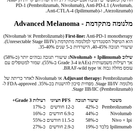
PD-1 (Pembrolizumab, Nivolumab), Anti-PD-L1 (Avelumab,
Atezolizumab), ו-Anti-CTLA-4 (Ipilimumab).
מלנומה מתקדמת - Advanced Melanoma
First-line:
Anti-PD-1 monotherapy (Pembrolizumab או Nivolumab)
הוא הטיפול הסטנדרטי למלנומה מתקדמת (Unresectable Stage III/IV).
שיעורי תגובה 40-45%, הישרדות ב-5 שנים 35-40%.
שילוב Nivolumab + Ipilimumab:
שיעורי תגובה גבוהים יותר (כ-58%)
אך רעילות משמעותית (Grade 3-4 irAEs ב-55%). שמור למטופלים עם
עומס מחלה גבוה או BRAF-wild type.
Adjuvant therapy:
Pembrolizumab או Nivolumab לאחר כריתה של
מלנומה Stage III/IV. מפחית סיכון להישנות בכ-35%. FDA-approved ל-
Stage IIB/IIC (Pembrolizumab).
משטר
שיעור תגובה
PFS חציוני
רעילות Grade 3+
Pembrolizumab
כ-42%
כ-12 חודשים
כ-17%
Nivolumab
כ-44%
כ-6.9 חודשים
כ-16%
Nivo + Ipi
כ-58%
כ-11.5 חודשים
כ-55%
Ipilimumab בלבד
כ-19%
כ-2.9 חודשים
כ-27%