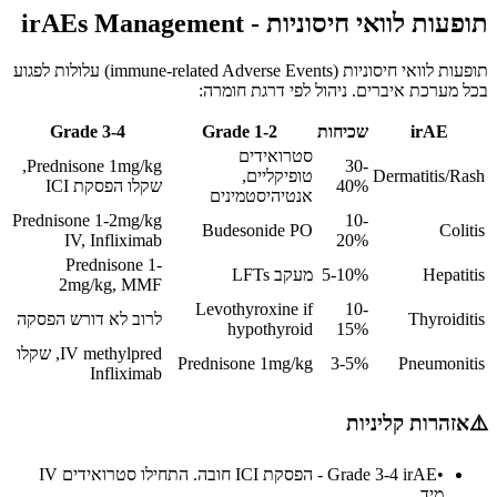
תופעות לוואי חיסוניות - irAEs Management
תופעות לוואי חיסוניות (immune-related Adverse Events) עלולות לפגוע
בכל מערכת איברים. ניהול לפי דרגת חומרה:
irAE
שכיחות
Grade 1-2
Grade 3-4
סטרואידים
Prednisone 1mg/kg,
30-
Dermatitis/Rash
טופיקליים,
40%
שקלו הפסקת ICI
אנטיהיסטמינים
Prednisone 1-2mg/kg
10-
Budesonide PO
Colitis
IV, Infliximab
20%
Prednisone 1-
Hepatitis
5-10%
מעקב LFTs
2mg/kg, MMF
Levothyroxine if
10-
Thyroiditis
לרוב לא דורש הפסקה
hypothyroid
15%
IV methylpred, שקלו
Prednisone 1mg/kg
3-5%
Pneumonitis
Infliximab
⚠️
אזהרות קליניות
•
Grade 3-4 irAE - הפסקת ICI חובה. התחילו סטרואידים IV
מיד.