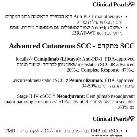
Clinical Pearls
💡
•
Anti-PD-1 monotherapy הוא הבחירה הראשונה ברוב המקרים -
יחס תועלת/רעילות עדיף.
•
שילוב Nivo+Ipi שמור למטופלים עם מטסטזות מוחיות, עומס
גידולי גבוה, או BRAF-WT.
SCC מתקדם - Advanced Cutaneous SCC
Cemiplimab (Libtayo):
Anti-PD-1, FDA-approved ל-locally
advanced או metastatic cSCC שאינו ניתן לכריתה. שיעור תגובה
כ-47%, Complete Response כ-20%.
Pembrolizumab:
FDA-approved ל-recurrent/metastatic cSCC.
שיעורי תגובה דומים 34-50%.
Neoadjuvant:
Cemiplimab neoadjuvant ל-Stage II-IV cSCC
resectable הראה שיעורי pCR של כ-51% ו-major pathologic response
בכ-63%.
Clinical Pearls
💡
•
cSCC עם TMB גבוה מגיב טוב יותר ל-ICI - שקלו בדיקת TMB
במחלה מתקדמת.