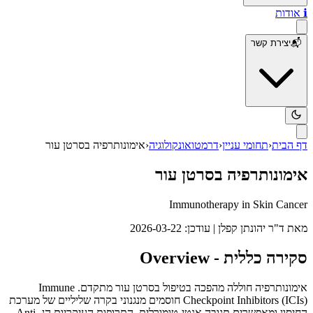
ℹ️
אודות
📬
יצירת קשר
דף הבית
‹
תחומי עניין
‹
דרמטואונקולוגיה
‹
אימונותרפיה בסרטן עור
אימונותרפיה בסרטן עור
Immunotherapy in Skin Cancer
מאת
ד"ר יהונתן קפלן
| עודכן:
2026-03-22
סקירה כללית - Overview
אימונותרפיה חוללה מהפכה בטיפול בסרטן עור מתקדם. Immune
Checkpoint Inhibitors (ICIs) חוסמים מנגנוני בקרה שליליים של מערכת
החיסון ומאפשרים תגובה אנטי-טומורלית. התרופות העיקריות הן Anti-