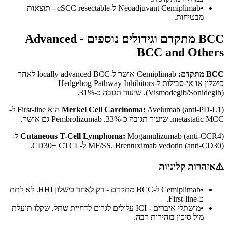
•
Neoadjuvant Cemiplimab ל-cSCC resectable - תוצאות
מבטיחות.
BCC מתקדם וגידולים נוספים - Advanced
BCC and Others
BCC מתקדם:
Cemiplimab אושר ל-locally advanced BCC לאחר
כישלון או אי-סבילות ל-Hedgehog Pathway Inhibitors
(Vismodegib/Sonidegib). שיעור תגובה כ-31%.
Merkel Cell Carcinoma:
Avelumab (anti-PD-L1) הוא First-line ל-
metastatic MCC. שיעור תגובה כ-33%. Pembrolizumab גם אושר.
Cutaneous T-Cell Lymphoma:
Mogamulizumab (anti-CCR4) ל-
MF/SS. Brentuximab vedotin (anti-CD30) ל-CD30+ CTCL.
⚠️
אזהרות קליניות
•
Cemiplimab ל-BCC מתקדם - רק לאחר כישלון HHI. לא לתת
כ-First-line.
•
מושתלי איברים - ICI עלולים לגרום לדחיית שתל. שקלו תועלת
מול סיכון בזהירות רבה.