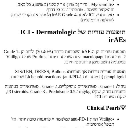
•
Myocarditis - נדיר (כ-1%) אך קטלני (כ-40%). כל כאב
חזה/קוצר נשימה - טרופונין ו-ECG דחוף.
•
אל תחדש ICI לאחר irAE Grade 4 (למעט אנדוקריני שניתן
להחלפה הורמונלית).
תופעות עוריות של ICI - Dermatologic
irAEs
תופעות עוריות הן ה-irAE השכיחות ביותר (30-40%) ולרוב הן Grade 1-
2. פריחה maculopapular היא השכיחה ביותר. Pruritus שכיח. Vitiligo
במלנומה נחשב סימן פרוגנוסטי חיובי.
תופעות עוריות נדירות אך חמורות:
SJS/TEN, DRESS, Bullous
pemphigoid (במיוחד עם anti-PD-1). Lichenoid reactions שכיחות.
ניהול:
Grade 1 - סטרואידים טופיקליים. Grade 2 - סטרואידים בעוצמה
בינונית-גבוהה, שקלו PO steroids. Grade 3 - Prednisone 0.5-1mg/kg,
שקלו השהיית ICI.
Clinical Pearls
💡
•
Vitiligo תחת anti-PD-1 למלנומה = פרוגנוזה טובה יותר. אל
תטפל אגרסיבית.