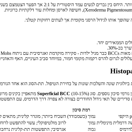
אנשים עם עור בהיר (סולם Fitzpatrick סוגים I-II) נמצאים
Superficial BCC
(10-15%) מתאפיין בקי
 סדירים של תאי גידול החודרים בצורה לא צפויה דרך הדרמיס, עם התפשטו
רמת סיכון
נמוך (כשמבודד)
השכיח ביותר; מוגדר קלינית; מתאים ל
ה דרמלית מינימלית
נמוך
לרוב מולטיפוקלי; עשוי להתפשט לרוחב
לדרמיס
גבוה
אגרסיבי; התפשטות תת-קלינית נרחבת; ניתוח Mohs 