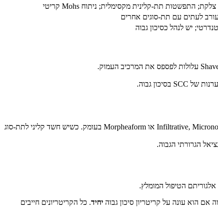
ת; התפשטות תת-קלינית מקסימלית; ניתוח Mohs קריטי
מעורב לעתים עם תת-סוגים אחרים
ביופסיית Shave שטחית עלולה לא לדגום את המרכיב העמוק של BCC מעורב. BCC שנראה 'Nodular' בביופסיה עלול להסתיר מרכיבים Infiltrative, Micronodular או Morpheaform בעומק. כשיש חשד קליני לתת-סוג
בוה אם הוא עונה על קריטריון סיכון גבוה
יחיד
. כל הקריטריונים חייבים