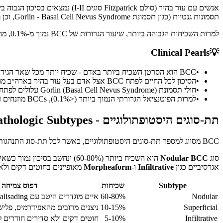
תסמונות גנטיות (כגון תסמונת Gorlin - Basal Cell Nevus Syndrome, וכן Xeroderma Pigmentosum), חשיפה לארסן ומחלות עור דלקתיות כרוניות.
למרות השכיחות הגבוהה ביותר, שיעור הגרורות של BCC נמוך מ-0.1%, מה שהופך אותו לגידול הרסני מקומית אך לעתים רחוקות קטלני.
Clinical Pearls
💡
•
BCC הוא הסרטן השכיח ביותר באדם - שכיח יותר מכל שאר הגידולים הממאירים יחד.
•
הסיכון לכל החיים לפתח BCC אצל אדם בעל עור בהיר בארה״ב מוערך בכ-30%.
•
חולי תסמונת Gorlin (Basal Cell Nevus Syndrome) עלולים לפתח מאות BCCs כבר מגיל ילדות - סקירה מוקדמת ואגרסיבית עם ניתוח Mohs לגידולים בסיכון גבוה חיונית.
•
למרות הפוטנציאל הגרורתי הנמוך ביותר (<0.1%), BCCs מוזנחים עלולים לגרום להרס רקמות מקומי חמור, במיוחד סביב העיניים, האף והאוזניים.
תת-סוגים היסטופתולוגיים - Histopathologic Subtypes
BCC מסווג למספר תת-סוגים היסטופתולוגיים, כאשר לכל תת-סוג התנהגות ביולוגית שונה והשלכות שונות על בחירת הטיפול. תת-הסוג הוא אחד הגורמים החשובים ביותר בקביעת סיכון ההישנות ובהתאמת ניתוח Mohs.
סוג
Nodular BCC
הוא השכיח ביותר (60-80%) ונחשב בסיכון נמוך כשאין גורמי סיכון נוספים. סוג
אגרסיביים כגון
Infiltrative
ו-
Morpheaform
מאופיינים בחוטים דקים ולא
Subtype
שכיחות
דפוס צמיחה
Nodular
60-80%
איים מוגדרים היטב עם palisading היקפי
Superficial
10-15%
ניצנים מרובים מהאפידרמיס, פליש
Infiltrative
5-10%
חוטים דקים ולא סדירים חודרים 