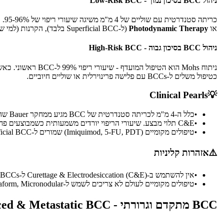
ניהול BCC בסיכון נמוך - Low-Risk BCC
כריתה סטנדרטית עם שוליים של 4 מ"מ משיגה שיעורי ריפוי של 95-96%. טיפולים נוספים כוללים
או
Photodynamic Therapy
(ל-Superficial BCC בלבד), הקרנות (למי שאינו מועמד לניתוח), ו-Cryosurgery.
ניהול BCC בסיכון גבוה - High-Risk BCC
ניתוח Mohs הוא הטיפול המועדף - שיעורי ריפוי 99% ל-BCC ראשוני. כאשר Mohs אינו זמין, כריתה רחבה עם שוליים של 5-10 מ"מ עם הערכת שוליים מלאה (
כטיפול משלים ל-BCCs עם פלישה פרינוירלית או שוליים חיוביים.
Clinical Pearls
💡
•
כלל ה-4 מ"מ לכריתה סטנדרטית של BCC מגיע ממחקר Bauer שהראה 95% ניקיון ב-4 מ"מ ל-Nodular BCC ראשוני מוגדר היטב. שוליים אלו אינם מספיקים לתת-סוגים Infiltrative או Morpheaform.
•
C&E תלוי מבצע. שיעורי הריפוי יורדים משמעותית כשמבוצעים פחות מ-2-3 מחזורים.
•
טיפולים מקומיים (Imiquimod, 5-FU, PDT) שמורים ל-Superficial BCC בלבד. שימוש בהם על BCCs מסוג Nodular או אגרסיבי מוביל לשיעורי הישנות בלתי מקובלים.
⚠️
אזהרות קליניות
•
אין להשתמש ב-Curettage & Electrodesiccation (C&E) ל-BCCs באזור H או לתת-סוגים אגרסיביים. חוסר בקרת שוליים וסיכון הישנות גבוה הופכים C&E ללא מתאים.
•
טיפולים מקומיים לעולם לא צריכים לשמש ל-Infiltrative, Morpheaform, Micronodular או Basosquamous BCC. תת-סוגים אגרסיביים דורשים כריתה עם בקרת שוליים.
BCC מתקדם וגרורתי - Advanced & Metastatic BCC