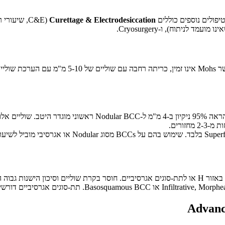
Curettage & Electrodesiccation
(C&E, שיעורי ריפוי 92-97%), טיפולים מקומיים כגון