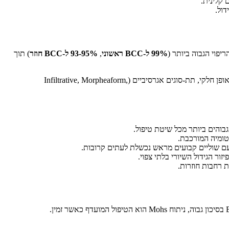
99% ל-BCC ראשוני
,
93-95% ל-BCC חוזר
) תוך
ניתוח Mohs מתאים ל-BCCs באזור H (מרכז הפנים, עפעפיים, אף, שפתיים, אוזניים, רקה, אזור פריאוריקולרי, איברי מין), גידולים חוזרים או שנכרתו באופן חלקי, תת-סוגים אגרסיביים (Infiltrative, Morpheaform,