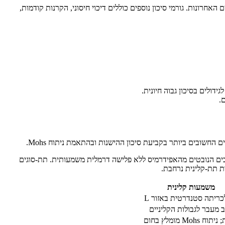
 בסיכון הגבוה ביותר. היחס בין גברים לנשים עמד היסטורית על 2:1 אך הפער הצטמצם בשנים האחרונות. גורמי סיכון נוספים כוללים דיכוי חיסוני, הקרנות קודמות,
נים מרובים הנובטים מהאפידרמיס ללא פלישה דרמלית משמעותית. תת-סוגים
ת תת-קלינית נרחבת.
משמעות קלינית
כריתה סטנדרטית באזור L
 מעבר לגבולות הקליניים
מומלץ בחום