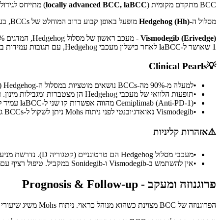
BCC מתקדם מקומית (
locally advanced BCC, laBCC
) מתייחס לגידולים שאינם 
מסלול ה-
Hedgehog (Hh)
מופעל באופן קבוע ברוב המוחלט של BCCs, בעיקר דרך מוטציות Loss-of-Function ב-
Vismodegib (Erivedge)
- מעכב ראשון של מסלול Hedgehog, המדגים 30% תגובה מלאה ו-43% תגובה חלקית ב-laBCC.
1 שאושר ל-laBCC לאחר כישלון מעכבי Hedgehog, עם תגובות עמידות בכ-30% מהמטופלים.
Clinical Pearls
💡
•
למעלה מ-90% מה-BCCs נושאים מוטציות במסלול ה-Hedgehog (איבוד PTCH1 או הפעלת SMO). חתימה מולקולרית כמעט-אוניברסלית זו היא הבסיס לטיפול ממוקד.
•
תופעות הלוואי של מעכבי Hedgehog הן מצטברות ומגבילות מינון. עוויתות שרירים, Dysgeusia ו-Alopecia משפיעות על רוב המטופלים.
•
Cemiplimab (Anti-PD-1) מהווה אפשרות קו שני ל-laBCC עמיד למעכבי Hedgehog. הנחיות NCCN v1.2026 כוללות זאת כאפשרות טיפול.
•
Vismodegib נאואדג׳ובנטי לפני ניתוח Mohs ניתן לשקול ל-BCCs גדולים כדי להקטין את נפח הגידול - אולם שאריות גידול מפוצלות עלולות להקשות על פרשנות השוליים.
⚠️
אזהרות קליניות
•
מעכבי מסלול Hedgehog הם טרטוגניים (קטגוריה D). נדרשת מניעת הריון קפדנית, ויש לשלול הריון לפני תחילת הטיפול.
•
אין להשתמש ב-Vismodegib ו-Sonidegib במקביל. טיפול רציף עם התכשיר החלופי ניתן לשקול לאחר התקדמות או אי-סבילות.
פרוגנוזה ומעקב - Prognosis & Follow-up
הפרוגנוזה של BCC מצוינת כשהוא מנוהל כראוי. ניתוח Mohs משיג שיעורי ריפוי של 99% ב-5 שנים ל-BCC ראשוני וכ-93-95% ל-BCC חוזר.