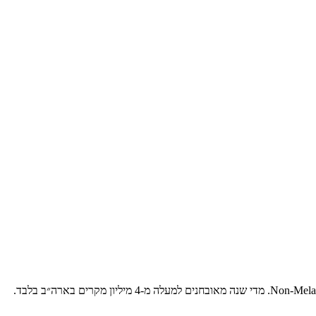
) היא הגידול הממאיר השכיח ביותר באדם, ומהווה כ-80% מכלל סרטני העור מסוג Non-Melanoma. מדי שנה מאובחנים למעלה מ-4 מיליון מקרים בארה״ב בלבד.