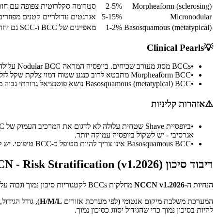
Morpheaform (sclerosing)
2-5%
סטרומה סקלרוטית צפופה עם חוטי
Micronodular
5-15%
אגרגטים נודולריים קטנים מפוזרי
Basosquamous (metatypical)
1-2%
מאפיינים של BCC ו-SCC גם יחד
Clinical Pearls
💡
•
BCCs מסוג מעורב שכיחים. ביופסיה המראה Nodular BCC עלולה להכיל מרכיבים Infiltrative או Micronodular בעומק שלא נדגם. ביופסיות Shave עלולות לפספס את המרכיב העמוק.
•
Morpheaform BCC מתבטא לרוב כנגע שטוח דמוי צלקת שקל לזלזל בו קלינית. היקף הגידול האמיתי עשוי להיות פי 2-3 מהנראה.
•
Basosquamous (metatypical) BCC נושא פוטנציאל גרורתי גבוה משמעותית (כ-2-7%) בהשוואה ל-BCC סטנדרטי (<0.1%) - יש לנהל ברמת ערנות של SCC בסיכון גבוה.
⚠️
אזהרות קליניות
•
אגרסיבי - יש לשקול ביופסיה עמוקה יותר.
•
Basosquamous BCC אינו צריך להיות מטופל כ-BCC טיפוסי. יש לשקול דיון על Sentinel Lymph Node Biopsy ומעקב צמוד יותר לאור הפוטנציאל הגרורתי הגבוה.
ריבוד סיכון NCCN - Risk Stratification (v1.2026)
הנחיות ה-
NCCN v1.2026
מחלקות BCCs לקטגוריות סיכון נמוך וגבוה על בסיס שילוב של מאפיינים קליניים ופתולוגיים. ריבוד הסיכון קובע ישירות את אלגוריתם הטיפול המומלץ.
המערכת משלבת מיקום אנטומי (לפי מערכת אזורים
H/M/L
), גודל הגידול
להיות בסיכון נמוך כדי שהגידול יסווג כסיכון נמוך.