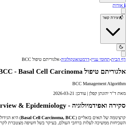
ℹ️
אודות
📬
יצירת קשר
דף הבית
‹
תחומי עניין
‹
דרמטואונקולוגיה
‹
אלגוריתם טיפול BCC
אלגוריתם טיפול BCC - Basal Cell Carcinoma
BCC Management Algorithm
מאת
ד"ר יהונתן קפלן
| עודכן:
2026-03-21
סקירה ואפידמיולוגיה - Overview & Epidemiology
קרצינומה של תאים בזאליים (
Basal Cell Carcinoma, BCC
השכיחות ממשיכה לעלות ברחבי העולם, בעיקר בשל חשיפה מצטברת לקרינת UV, שימוש במכשירי שיזוף וזדקנות האוכלו