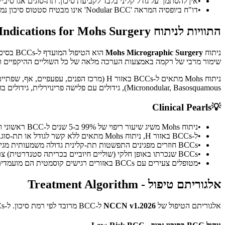
•
אין להסתמך על גודל קליני בלבד לקביעת סיכון. תת-סוגים אגרסיביים (Infiltrative, Morpheaform) חורגים תדיר 3-7 מ"מ מעבר לשוליים הנראים ק
•
דו"ח ביופסיה המראה 'Nodular BCC' אינו מבטיח סטטוס סיכון נמוך. תמיד יש להצליב עם מיקום, גודל, מצב הישנות וגורמי מטופל לפני סיווג הגידול.
התוויות לניתוח Mohs - Indications for Mohs Surgery
ניתוח
Mohs Micrographic Surgery
הוא הטיפול המועדף ל-BCCs בסיכון גבוה כפי שהוגדרו על ידי הנחיות ה-NCCN. הטכניקה מספקת את שיעור הריפוי הגבוה ביותר (
שימור מרבי של רקמה באמצעות הערכה מלאה של כל השוליים ההיקפיים ו
Micronodular, Basosquamous), גידולים עם פלישה פרינוירלית, גידולים בחולים מדוכאי חיסון, וגידולים שצמחו בעור שעבר הקרנות.
Clinical Pearls
💡
•
ניתוח Mohs משיג שיעור ריפוי של 99% ב-5 שנים ל-BCC ראשוני וכ-93-95% ל-BCC חוזר (Leibovitch et al. 2005: 93.3%) - שיעורי הריפוי הגבוהים ביותר מכל שיטת טיפול.
•
ל-BCCs באזור H, ניתוח Mohs מתאים ללא קשר לגודל או תת-סוג. גם BCC מסוג Nodular בגודל 3 מ"מ על האף נהנה מניתוח Mohs בשל האנטומיה המורכבת.
•
BCCs חוזרים מפגינים התפשטות תת-קלינית גדולה משמעותית מגידולים ראשוניים. ניתוח Mohs קריטי לנגעים אלו מכיוון שכריתה סטנדרטית עם שוליים קבועים מראש נכשלת לעתים קרובות.
•
BCCs שנכרתו באופן חלקי (שוליים חיוביים בכריתה סטנדרטית) צריכים לעבור כריתה חוזרת עם Mohs ולא כריתה סטנדרטית חוזרת, מכיוון שפיזור הגידול השיורי בלתי צפוי.
•
מטופלים צעירים עם BCCs באזורים רגישים קוסמטית הם מועמדים מצוינים ל-Mohs. שימור רקמה מוקדם מונע נטל קוסמטי מצטבר של כריתות רחבות חוזרות.
אלגוריתם טיפול - Treatment Algorithm
אלגוריתם הטיפול של
NCCN v1.2026
ל-BCC מרובד לפי רמת סיכון. ל-BCCs בסיכון נמוך קיימות מספר אפשרויות טיפול עם תוצאות דומות. ל-BCCs בסיכון גבוה, ניתוח Mohs הוא הטיפול המועדף כאשר זמין.