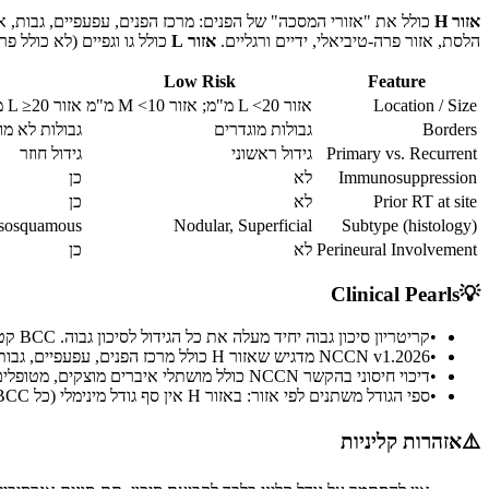
אזור H
כולל את "אזורי המסכה" של הפנים: מרכז הפנים, עפעפיים, גבות, אזו
הלסת, אזור פרה-טיביאלי, ידיים ורגליים.
אזור L
כולל גו וגפיים (לא כולל פרה
Low Risk
Feature
Location / Size
אזור L <20 מ"מ; אזור M <10 מ"מ
אזור L ≥20 מ"מ; אזור M ≥10 מ"מ; אזור H בכל גודל
Borders
גבולות מוגדרים
גבולות לא מו
Primary vs. Recurrent
גידול ראשוני
גידול חוזר
Immunosuppression
לא
כן
Prior RT at site
לא
כן
Basosquamous
Nodular, Superficial
Subtype (histology)
Perineural Involvement
לא
כן
Clinical Pearls
💡
•
קריטריון סיכון גבוה יחיד מעלה את כל הגידול לסיכון גבוה. BCC קטן (5 מ"מ) מסוג Nodular על האף הוא בסיכון גבוה אך ורק בשל מיקומו באזור H.
•
NCCN v1.2026 מדגיש שאזור H כולל מרכז הפנים, עפעפיים, גבות, פריאורביטלי, אף, שפתיים, סנטר, לסת, פרה-אוריקולרי/פוסט-אוריקולרי, רקה, אוזן ואיברי מין.
•
דיכוי חיסוני בהקשר NCCN כולל מושתלי איברים מוצקים, מטופלים בטיפול מדכא חיסון כרוני ובעלי ממאירויות המטולוגיות.
•
ספי הגודל משתנים לפי אזור: באזור H אין סף גודל מינימלי (כל BCC הוא בסיכון גבוה), באזור M הסף הוא 10 מ"מ, ובאזור L הסף הוא 20 מ"מ.
⚠️
אזהרות קליניות