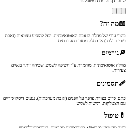
שתפו דף זה עם המטופל/ת:
📖
מה זה?
ביטוי עורי של מחלת הזאבת האוטואימונית. יכול להופיע עצמאית (זאבת
עורית בלבד) או כחלק מזאבת מערכתית.
🔎
גורמים
מחלה אוטואימונית. מוחמרת ע"י חשיפה לשמש. שכיחה יותר בנשים
צעירות.
🩹
תסמינים
כתם אדום בצורת פרפר על הפנים (זאבת מערכתית), נגעים דיסקואידיים
עם הצטלקות, רגישות לשמש.
💊
טיפול
הגנה מהשמש (קריטי!), סטרואידים מקומיים, הידרוקסיכלורוקין