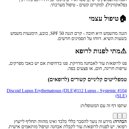
(פלאקוויניל). למקרים קשים - טיפול מערכתי.
🏠
טיפול עצמי
הגנה מהשמש היא חובה - קרם הגנה SPF 50, כובע, הימנעות משמש
בשעות השיא. דווחו על תסמינים חדשים.
⚠
מתי לפנות לרופא
פנו לרופא/ת עור לאבחנה מדויקת. פנו בדחיפות אם יש כאבי מפרקים,
עייפות חריגה, חום, או פצעים בפה.
טמפלייטים קליניים קשורים (לרופאים)
Discoid Lupus Erythematosus (DLE)
#
112
Lupus - Systemic
#
104
(SLE)
שתפו דף זה עם המטופל/ת:
הבהרה:
מידע זה נועד להסבר כללי בלבד ואינו מהווה תחליף לייעוץ
רפואי. יש לפנות לרופא/ת עור לקבלת אבחנה וטיפול מותאמים אישית.