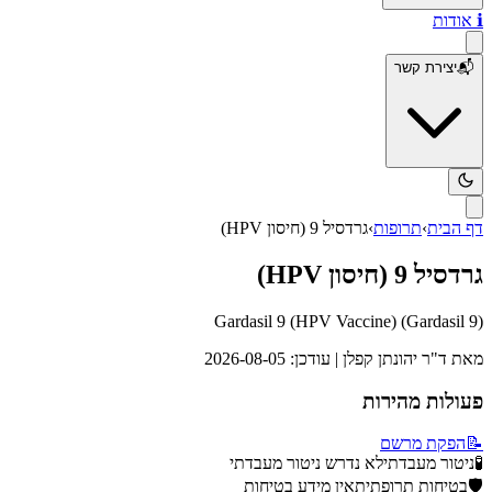
ℹ️
אודות
📬
יצירת קשר
דף הבית
›
תרופות
›
גרדסיל 9 (חיסון HPV)
גרדסיל 9 (חיסון HPV)
Gardasil 9 (HPV Vaccine)
(
Gardasil 9
)
מאת
ד"ר יהונתן קפלן
| עודכן:
2026-08-05
פעולות מהירות
📝
הפקת מרשם
🧪
ניטור מעבדתי
לא נדרש ניטור מעבדתי
🛡️
בטיחות תרופתית
אין מידע בטיחות