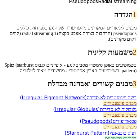
Pseudopods
Radial streaming
1
הגדרה
מבנים ליניאריים המקרינים מהפריפריה של הנגע כלפי חוץ. כוללים
pseudopods (הרחבות בצורת אצבע בקצה) ו-radial streaming (קווים
דקים מקרינים).
2
משמעות קלינית
כשמופיעים באופן סימטרי מסביב לנגע - אופייניים לנבוס Spitz (starburst
pattern). כשמופיעים באופן אסימטרי - מחשידים מאוד למלנומה.
3
מבנים קשורים ואבחנה מבדלת
(
Irregular Pigment Network
)
רשת פיגמנטרית לא-סדירה
מבנים פיגמנטריים
(
Irregular Globules
)
גלובולות לא-סדירות
מבנים פיגמנטריים
(
Pseudopods
)
פסאודופודים
מבנים פיגמנטריים
(
Starburst Pattern
)
דפוס כוכב-נפץ
דפוסים ספציפיים