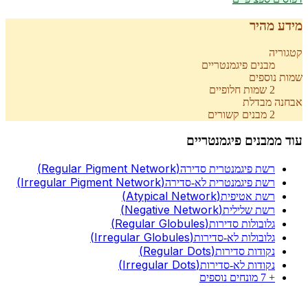
מידע מהיר
קטגוריה
מבנים פיגמנטריים
שמות נוספים
2
שמות חלופיים
אבחנה מבדלת
2
מבנים קשורים
עוד מ
מבנים פיגמנטריים
(
Regular Pigment Network
)
רשת פיגמנטרית סדירה
(
Irregular Pigment Network
)
רשת פיגמנטרית לא-סדירה
(
Atypical Network
)
רשת אטיפית
(
Negative Network
)
רשת שלילית
(
Regular Globules
)
גלובולות סדירות
(
Irregular Globules
)
גלובולות לא-סדירות
(
Regular Dots
)
נקודות סדירות
(
Irregular Dots
)
נקודות לא-סדירות
+
7
מונחים נוספים