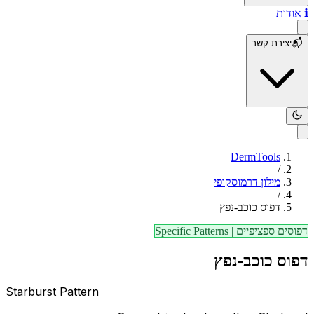
ℹ️
אודות
📬
יצירת קשר
DermTools
/
מילון דרמוסקופי
/
דפוס כוכב-נפץ
דפוסים ספציפיים
|
Specific Patterns
דפוס כוכב-נפץ
Starburst Pattern