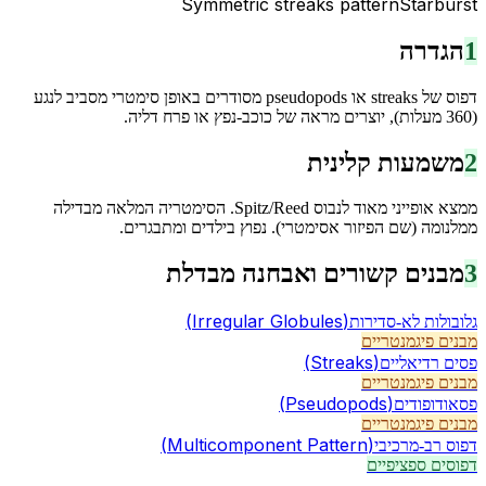
Symmetric streaks pattern
Starburst
1
הגדרה
דפוס של streaks או pseudopods מסודרים באופן סימטרי מסביב לנגע
(360 מעלות), יוצרים מראה של כוכב-נפץ או פרח דליה.
2
משמעות קלינית
ממצא אופייני מאוד לנבוס Spitz/Reed. הסימטריה המלאה מבדילה
ממלנומה (שם הפיזור אסימטרי). נפוץ בילדים ומתבגרים.
3
מבנים קשורים ואבחנה מבדלת
(
Irregular Globules
)
גלובולות לא-סדירות
מבנים פיגמנטריים
(
Streaks
)
פסים רדיאליים
מבנים פיגמנטריים
(
Pseudopods
)
פסאודופודים
מבנים פיגמנטריים
(
Multicomponent Pattern
)
דפוס רב-מרכיבי
דפוסים ספציפיים