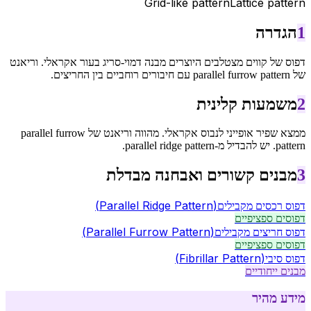
Grid-like pattern
Lattice pattern
1
הגדרה
דפוס של קווים מצטלבים היוצרים מבנה דמוי-סריג בעור אקראלי. וריאנט
של parallel furrow pattern עם חיבורים רוחביים בין החריצים.
2
משמעות קלינית
ממצא שפיר אופייני לנבוס אקראלי. מהווה וריאנט של parallel furrow
pattern. יש להבדיל מ-parallel ridge pattern.
3
מבנים קשורים ואבחנה מבדלת
(
Parallel Ridge Pattern
)
דפוס רכסים מקבילים
דפוסים ספציפיים
(
Parallel Furrow Pattern
)
דפוס חריצים מקבילים
דפוסים ספציפיים
(
Fibrillar Pattern
)
דפוס סיבי
מבנים ייחודיים
מידע מהיר