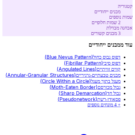
קטגוריה
מבנים ייחודיים
שמות נוספים
2
שמות חלופיים
אבחנה מבדלת
3
מבנים קשורים
עוד מ
מבנים ייחודיים
(
Blue Nevus Pattern
)
דפוס נבוס כחול
(
Fibrillar Pattern
)
דפוס סיבי
(
Angulated Lines
)
קווים זוויתיים
(
Annular-Granular Structures
)
מבנים טבעתיים-גרגיריים
(
Circle Within a Circle
)
מעגל בתוך מעגל
(
Moth-Eaten Border
)
גבול מכורסם
(
Sharp Demarcation
)
גבול חד
(
Pseudonetwork
)
פסאודו-רשת
+
4
מונחים נוספים