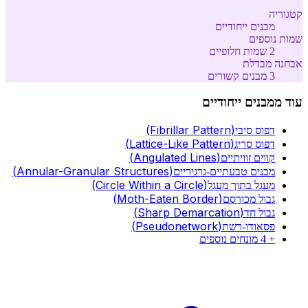
קטגוריה
מבנים ייחודיים
שמות נוספים
2
שמות חלופיים
אבחנה מבדלת
3
מבנים קשורים
עוד מ
מבנים ייחודיים
(
Fibrillar Pattern
)
דפוס סיבי
(
Lattice-Like Pattern
)
דפוס סריג
(
Angulated Lines
)
קווים זוויתיים
(
Annular-Granular Structures
)
מבנים טבעתיים-גרגיריים
(
Circle Within a Circle
)
מעגל בתוך מעגל
(
Moth-Eaten Border
)
גבול מכורסם
(
Sharp Demarcation
)
גבול חד
(
Pseudonetwork
)
פסאודו-רשת
+
4
מונחים נוספים