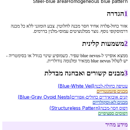
Steel-blue area
Homogeneous blue pattern
1
הגדרה
אזור כחול-פלדה אחיד חסר מבנה לחלוטין. צבע הומוגני ללא כל מבנה
דרמוסקופי נוסף. נוצר ממלנוציטים עמוסי-מלנין בדרמיס.
2
משמעות קלינית
ממצא אופייני ל-blue nevus שפיר. כשמופיע שינוי בגודל או בסימטריה -
יש לשלול blue nevus ממאיר ומלנומה נודולרית.
3
מבנים קשורים ואבחנה מבדלת
(
Blue-White Veil
)
עטיפה כחולה-לבנה
מבנים פיגמנטריים
(
Blue-Gray Ovoid Nests
)
קנים אובואידיים כחולים-אפורים
מבנים לא-וסקולריים
(
Structureless Pattern
)
דפוס חסר-מבנה
דפוסים ספציפיים
מידע מהיר