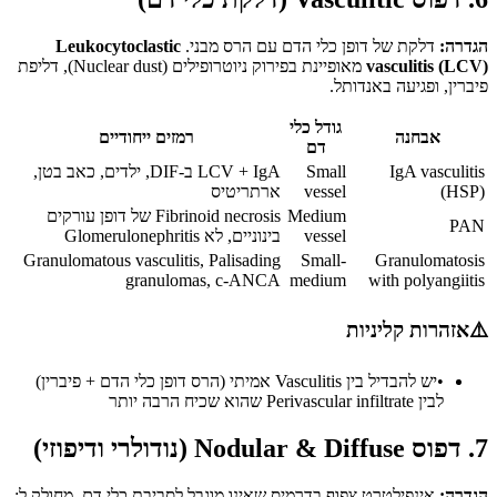
הגדרה:
דלקת של דופן כלי הדם עם הרס מבני.
Leukocytoclastic
vasculitis (LCV)
מאופיינת בפירוק ניוטרופילים (Nuclear dust), דליפת
פיברין, ופגיעה באנדותל.
גודל כלי
אבחנה
רמזים ייחודיים
דם
IgA vasculitis
Small
LCV + IgA ב-DIF, ילדים, כאב בטן,
(HSP)
vessel
ארתריטיס
Medium
Fibrinoid necrosis של דופן עורקים
PAN
vessel
בינוניים, לא Glomerulonephritis
Granulomatous vasculitis, Palisading
Small-
Granulomatosis
granulomas, c-ANCA
medium
with polyangiitis
⚠️
אזהרות קליניות
•
יש להבדיל בין Vasculitis אמיתי (הרס דופן כלי הדם + פיברין)
לבין Perivascular infiltrate שהוא שכיח הרבה יותר
7. דפוס Nodular & Diffuse (נודולרי ודיפוזי)
הגדרה:
אינפילטרט צפוף בדרמיס שאינו מוגבל לסביבת כלי דם. מחולק ל: