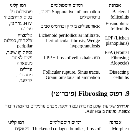
אבחנה
רמזים היסטולוגיים
רמז קליני
Bacterial
Suppurative inflammation בזקיק,
פוסטולות על
folliculitis
ניוטרופילים
בסיס אריתמטוזי
Eosinophilic
HIV, גרד עז,
אאוזינופילים בזקיק ובדרמיס סביב
folliculitis
פנים/גו
Lichenoid perifollicular infiltrate,
אלופציה
LPP (Lichen
Perifollicular fibrosis, Wedge
צלקתית, פפולות
planopilaris)
peripilar
hypergranulosis
FFA (Frontal
נסיגת קו שיער,
Fibrosing
כמו LPP + Loss of vellus hairs
נשים לאחר
Alopecia)
מנופאוזה
נודולים
Follicular rupture, Sinus tracts,
Dissecting
מתנקזים,
Granulomatous inflammation
cellulitis
קרקפת
9. דפוס Fibrosing (פיברוטי)
הגדרה:
שקיעת קולגן מוגברת עם החלפת מבנים נורמליים ברקמת חיבור
צפופה. פגיעה ב-Adnexa.
אבחנה
רמזים היסטולוגיים
רמז קליני
Morphea
Thickened collagen bundles, Loss of
פלאקים