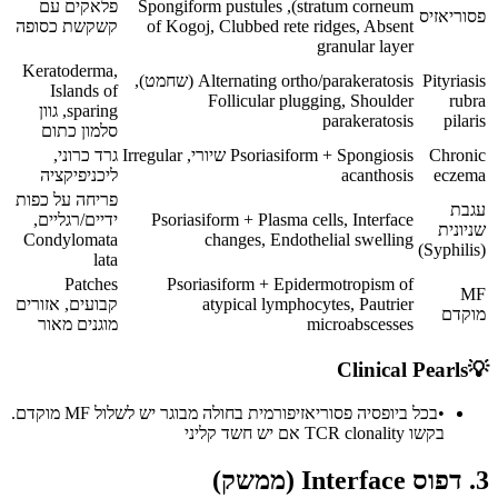
stratum corneum), Spongiform pustules
פלאקים עם
פסוריאזיס
of Kogoj, Clubbed rete ridges, Absent
קשקשת כסופה
granular layer
Keratoderma,
Pityriasis
Alternating ortho/parakeratosis (שחמט),
Islands of
Follicular plugging, Shoulder
rubra
sparing, גוון
parakeratosis
pilaris
סלמון כתום
Chronic
Psoriasiform + Spongiosis שיורי, Irregular
גרד כרוני,
eczema
acanthosis
ליכניפיקציה
פריחה על כפות
עגבת
Psoriasiform + Plasma cells, Interface
ידיים/רגליים,
שניונית
Condylomata
changes, Endothelial swelling
(Syphilis)
lata
Patches
Psoriasiform + Epidermotropism of
MF
atypical lymphocytes, Pautrier
קבועים, אזורים
מוקדם
microabscesses
מוגנים מאור
Clinical Pearls
💡
•
בכל ביופסיה פסוריאזיפורמית בחולה מבוגר יש לשלול MF מוקדם.
בקשו TCR clonality אם יש חשד קליני
3. דפוס Interface (ממשק)