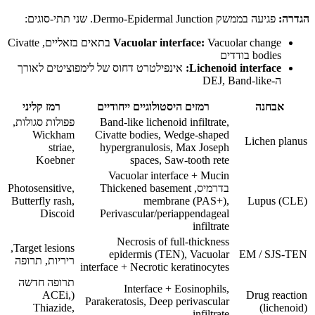
הגדרה:
פגיעה בממשק Dermo-Epidermal Junction. שני תתי-סוגים:
Vacuolar interface:
Vacuolar change בתאים בזאליים, Civatte
bodies בודדים
Lichenoid interface:
אינפילטרט דחוס של לימפוציטים לאורך
ה-DEJ, Band-like
אבחנה
רמזים היסטולוגיים ייחודיים
רמז קליני
Band-like lichenoid infiltrate,
פפולות סגולות,
Wickham
Civatte bodies, Wedge-shaped
Lichen planus
striae,
hypergranulosis, Max Joseph
Koebner
spaces, Saw-tooth rete
Vacuolar interface + Mucin
בדרמיס, Thickened basement
Photosensitive,
Butterfly rash,
membrane (PAS+),
Lupus (CLE)
Discoid
Perivascular/periappendageal
infiltrate
Necrosis of full-thickness
Target lesions,
epidermis (TEN), Vacuolar
EM / SJS-TEN
ריריות, תרופה
interface + Necrotic keratinocytes
תרופה חדשה
Interface + Eosinophils,
(ACEi,
Drug reaction
Parakeratosis, Deep perivascular
Thiazide,
(lichenoid)
infiltrate