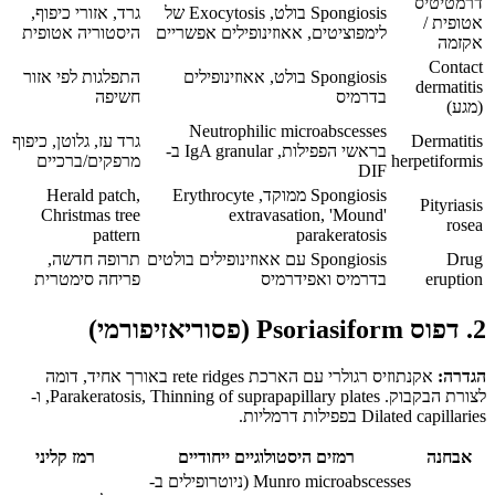
דרמטיטיס
Spongiosis בולט, Exocytosis של
גרד, אזורי כיפוף,
אטופית /
לימפוציטים, אאוזינופילים אפשריים
היסטוריה אטופית
אקזמה
Contact
Spongiosis בולט, אאוזינופילים
התפלגות לפי אזור
dermatitis
בדרמיס
חשיפה
(מגע)
Neutrophilic microabscesses
Dermatitis
גרד עז, גלוטן, כיפוף
בראשי הפפילות, IgA granular ב-
herpetiformis
מרפקים/ברכיים
DIF
Spongiosis ממוקד, Erythrocyte
Herald patch,
Pityriasis
Christmas tree
extravasation, 'Mound'
rosea
pattern
parakeratosis
Drug
Spongiosis עם אאוזינופילים בולטים
תרופה חדשה,
eruption
בדרמיס ואפידרמיס
פריחה סימטרית
2. דפוס Psoriasiform (פסוריאזיפורמי)
הגדרה:
אקנתוזיס רגולרי עם הארכת rete ridges באורך אחיד, דומה
לצורת הבקבוק. Parakeratosis, Thinning of suprapapillary plates, ו-
Dilated capillaries בפפילות דרמליות.
אבחנה
רמזים היסטולוגיים ייחודיים
רמז קליני
Munro microabscesses (ניוטרופילים ב-