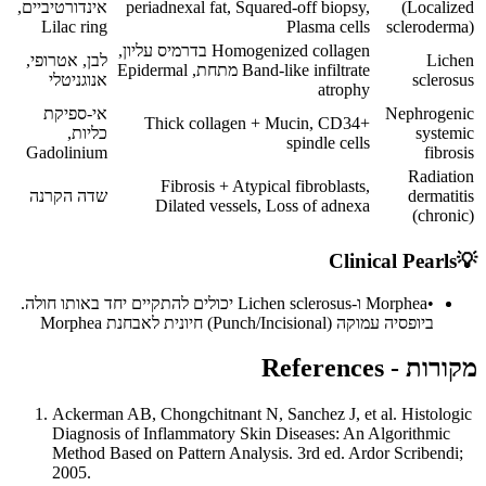
(Localized
periadnexal fat, Squared-off biopsy,
אינדורטיביים,
Lilac ring
Plasma cells
scleroderma)
Homogenized collagen בדרמיס עליון,
Lichen
לבן, אטרופי,
Band-like infiltrate מתחת, Epidermal
sclerosus
אנוגניטלי
atrophy
Nephrogenic
אי-ספיקת
Thick collagen + Mucin, CD34+
systemic
כליות,
spindle cells
Gadolinium
fibrosis
Radiation
Fibrosis + Atypical fibroblasts,
dermatitis
שדה הקרנה
Dilated vessels, Loss of adnexa
(chronic)
Clinical Pearls
💡
•
Morphea ו-Lichen sclerosus יכולים להתקיים יחד באותו חולה.
ביופסיה עמוקה (Punch/Incisional) חיונית לאבחנת Morphea
מקורות - References
Ackerman AB, Chongchitnant N, Sanchez J, et al. Histologic
Diagnosis of Inflammatory Skin Diseases: An Algorithmic
Method Based on Pattern Analysis. 3rd ed. Ardor Scribendi;
2005.