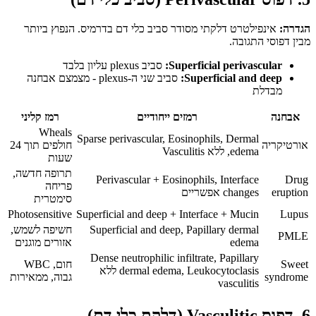
הגדרה:
אינפילטרט דלקתי מסודר סביב כלי דם בדרמיס. הנפוץ ביותר
מבין דפוסי התגובה.
Superficial perivascular:
סביב plexus עליון בלבד
Superficial and deep:
סביב שני ה-plexus - מצמצם אבחנה
מבדלת
אבחנה
רמזים ייחודיים
רמז קליני
Wheals
Sparse perivascular, Eosinophils, Dermal
אורטיקריה
חולפים תוך 24
edema, ללא Vasculitis
שעות
תרופה חדשה,
Perivascular + Eosinophils, Interface
Drug
פריחה
eruption
changes אפשריים
סימטרית
Photosensitive
Superficial and deep + Interface + Mucin
Lupus
Superficial and deep, Papillary dermal
חשיפה לשמש,
PMLE
edema
אזורים מוגנים
Dense neutrophilic infiltrate, Papillary
Sweet
חום, WBC
dermal edema, Leukocytoclasis ללא
syndrome
גבוה, ממאירות
vasculitis
6. דפוס Vasculitic (דלקת כלי דם)