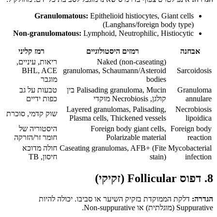
Granulomatous:
Epithelioid histiocytes, Giant cells
(Langhans/foreign body type)
Non-granulomatous:
Lymphoid, Neutrophilic, Histiocytic
אבחנה
רמזים היסטולוגיים
רמז קליני
Naked (non-caseating)
ריאות, עיניים,
BHL, ACE
granulomas, Schaumann/Asteroid
Sarcoidosis
bodies
מוגבר
Granuloma
Palisading granuloma, Mucin בין
טבעות על גב
annulare
קולגן, Necrobiosis מוקדי
כפות ידיים
Layered granulomas, Palisading,
Necrobiosis
שוק קדמי, סוכרת
Plasma cells, Thickened vessels
lipoidica
Foreign body
Foreign body giant cells,
היסטוריה של
reaction
Polarizable material
חומר זר/הזרקה
Mycobacterial
Caseating granulomas, AFB+ (Fite
חולה מדוכא
infection
stain)
חיסון, TB
8. דפוס Follicular (זקיקי)
הגדרה:
דלקת הממוקדת בזקיק השיער או סביבו. יכולה להיות
Suppurative (מוגלתית) או Non-suppurative.