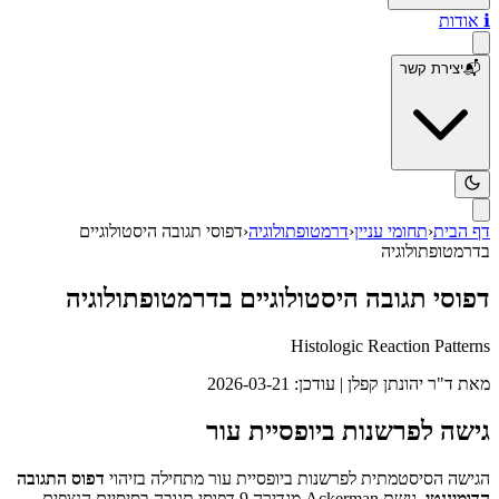
ℹ️
אודות
📬
יצירת קשר
דף הבית
‹
תחומי עניין
‹
דרמטופתולוגיה
‹
דפוסי תגובה היסטולוגיים
בדרמטופתולוגיה
דפוסי תגובה היסטולוגיים בדרמטופתולוגיה
Histologic Reaction Patterns
מאת
ד"ר יהונתן קפלן
| עודכן:
2026-03-21
גישה לפרשנות ביופסיית עור
הגישה הסיסטמתית לפרשנות ביופסיית עור מתחילה בזיהוי
דפוס התגובה
הדומיננטי
. גישת Ackerman מגדירה 9 דפוסי תגובה בסיסיים הנצפים