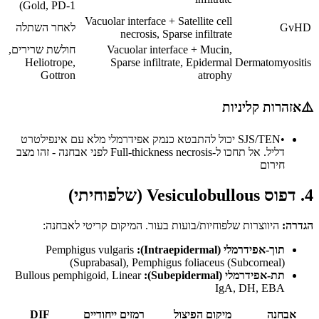
Gold, PD-1)
Vacuolar interface + Satellite cell
GvHD
לאחר השתלה
necrosis, Sparse infiltrate
Vacuolar interface + Mucin,
חולשת שרירים,
Heliotrope,
Sparse infiltrate, Epidermal
Dermatomyositis
Gottron
atrophy
⚠️
אזהרות קליניות
•
SJS/TEN יכול להתבטא כנמק אפידרמלי מלא עם אינפילטרט
דליל. אל תחכו ל-Full-thickness necrosis לפני אבחנה - זהו מצב
חירום
4. דפוס Vesiculobullous (שלפוחיתי)
הגדרה:
היווצרות שלפוחיות/בועות בעור. המיקום קריטי לאבחנה:
תוך-אפידרמלי (Intraepidermal):
Pemphigus vulgaris
(Suprabasal), Pemphigus foliaceus (Subcorneal)
תת-אפידרמלי (Subepidermal):
Bullous pemphigoid, Linear
IgA, DH, EBA
אבחנה
מיקום הפיצול
רמזים ייחודיים
DIF