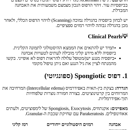
בביופסיות עור. זיהוי הדפוס הנכון מצמצם משמעותית את האבחנה
המבדלת.
יש לבחון ביופסיה בהגדלה נמוכה (Scanning) לזיהוי הדפוס הכללי, ולאחר
מכן בהגדלה גבוהה לזיהוי רמזים ספציפיים.
Clinical Pearls
💡
•
תמיד יש להתאים את הממצא ההיסטולוגי לתמונה הקלינית.
ביופסיה ללא מידע קליני מובילה לעתים לטעויות אבחנה
•
ביופסיה מנגע ישן/מטופל עלולה להראות דפוס לא אופייני. בקשו
מהמנתח לציין את גיל הנגע ואם ניתן טיפול מקומי
1. דפוס Spongiotic (ספונגיוטי)
הגדרה:
בצקת בין-תאית באפידרמיס (Intercellular edema) המרחיבה את
המרווחים בין קרטינוציטים. בצורה חמורה נוצרות שלפוחיות
תוך-אפידרמליות.
מאפיינים:
אקנתוזיס, Spongiosis, Exocytosis של לימפוציטים, ולעתים
אאוזינופילים. Parakeratosis עם שחיקת שכבת ה-Granular.
אבחנה
רמזים היסטולוגיים ייחודיים
רמז קליני