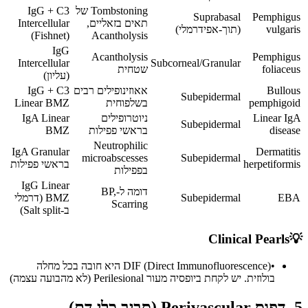
Tombstoning של
IgG + C3
Suprabasal
Pemphigus
תאים בזאליים,
Intercellular
vulgaris
(תוך-אפידרמלי)
(Fishnet)
Acantholysis
IgG
Acantholysis
Pemphigus
Intercellular
Subcorneal/Granular
foliaceus
שטחית
(עליון)
Bullous
אאוזינופילים רבים
IgG + C3
Subepidermal
pemphigoid
בשלפוחית
Linear BMZ
Linear IgA
ניוטרופילים
IgA Linear
Subepidermal
disease
בראשי פפילות
BMZ
Neutrophilic
IgA Granular
Dermatitis
microabscesses
Subepidermal
herpetiformis
בראשי פפילות
בפפילות
IgG Linear
דומה ל-BP,
EBA
Subepidermal
BMZ (דרמלי
Scarring
ב-Salt split)
Clinical Pearls
💡
•
DIF (Direct Immunofluorescence) היא חובה בכל מחלה
בולוזית. יש לקחת ביופסיה מעור Perilesional (לא מהבועה עצמה)
5. דפוס Perivascular (סביב כלי דם)