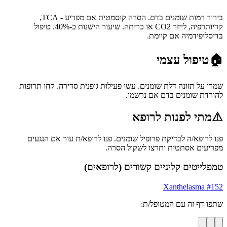
בירור רמות שומנים בדם. הסרה קוסמטית אם מפריע - TCA,
קריותרפיה, לייזר CO2 או כריתה. שיעור הישנות כ-40%. טיפול
בדיסליפידמיה אם קיימת.
🏠
טיפול עצמי
שמרו על תזונה דלת שומנים. עשו פעילות גופנית סדירה. קחו תרופות
להורדת שומנים בדם אם נרשמו.
⚠
מתי לפנות לרופא
פנו לרופא/ה לבדיקת פרופיל שומנים. פנו לרופא/ת עור אם הנגעים
מפריעים אסתטית ותרצו לשקול הסרה.
טמפלייטים קליניים קשורים (לרופאים)
Xanthelasma
#
152
שתפו דף זה עם המטופל/ת: