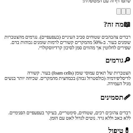
שתפו דף זה עם המטופל/ת:
📖
מה זה?
רבדים צהבהבים שטוחים סביב העיניים (בעפעפיים). נגרמים מהצטברות
שומנים בעור. ב-50% מהמקרים קשורים לרמות שומנים גבוהות בדם.
שפירים לחלוטין אך מהווים סמן לסיכון קרדיווסקולרי.
🔎
גורמים
הצטברות של תאים עמוסי שומן (foam cells) בעור. קשורה
לדיסליפידמיה (כולסטרול גבוה) בכמחצית מהמקרים. שכיחה יותר בנשים
מגיל העמידה.
🩹
תסמינים
רבדים צהובים רכים, שטוחים, סימטריים, בעיקר בעפעפיים הפנימיים.
ללא כאב וללא גרד. נוטים לגדול לאט עם הזמן.
💊
טיפול