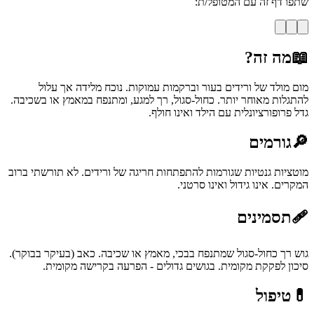
שתפו דף זה עם המטופל/ת:
📖
מה זה?
מום מולד של ורידים בעור וברקמות עמוקות. נוכח מלידה אך עלול
להתגלות מאוחר יותר. כחול-סגול, רך למגע, ומתנפח במאמץ או בשכיבה.
גדל פרופורציונלית עם הילד ואינו חולף.
🔎
גורמים
מוטציות גנטיות שגורמות להתפתחות חריגה של ורידים. לא תורשתי ברוב
המקרים. אינו גידול ואינו סרטני.
🩹
תסמינים
גוש רך כחול-סגול שמתנפח בבכי, מאמץ או שכיבה. כאב (בעיקר בבוקר).
סיכון לפקקת מקומית. בגושים גדולים - הפרעה בקרישה מקומית.
💊
טיפול