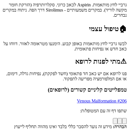
גרביי לחץ מותאמות. Aspirin לכאב כרוני. סקלרותרפיה (הזרקת חומר
מקשה לוריד). במקרים משמעותיים - Sirolimus דרך הפה. ניתוח במקרים
נבחרים.
🏠
טיפול עצמי
לבשו גרביי לחץ מותאמות באופן קבוע. הימנעו מטראומה לאזור. דווחו על
כאב חדש או נפיחות פתאומית.
⚠
מתי לפנות לרופא
פנו לרופא אם יש כאב חד פתאומי (חשד לפקקת), נפיחות גדלה, דימום,
או אם המלפורמציה מפריעה לתפקוד.
טמפלייטים קליניים קשורים (לרופאים)
Venous Malformation
#
206
שתפו דף זה עם המטופל/ת:
הבהרה:
מידע זה נועד להסבר כללי בלבד ואינו מהווה תחליף לייעוץ