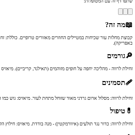
שתפו דף זה עם המטופל/ת:
📖
מה זה?
קבוצת מחלות עור שכיחות במטיילים החוזרים מאזורים טרופיים. כוללת: זחי
באפריקה).
🔎
גורמים
זחילת לרווה - מהליכה יחפה על חופים מזוהמים (תאילנד, קריביים). מיאזי
🩹
תסמינים
זחילת לרווה: מסלול אדום גרדני מאוד שזוחל מתחת לעור. מיאזיס: גוש כ
💊
טיפול
זחילת לרווה: כדור נגד תולעים (איוורמקטין) - מנה בודדת. מיאזיס: חילוץ 