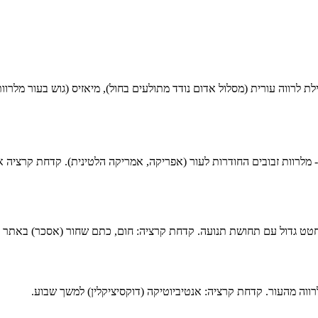
לת לרווה עורית (מסלול אדום נודד מתולעים בחול), מיאזיס (גוש בעור מלר
ס - מלרוות זבובים החודרות לעור (אפריקה, אמריקה הלטינית). קדחת קרציה
מו חטט גדול עם תחושת תנועה. קדחת קרציה: חום, כתם שחור (אסכר) באתר 
הלרווה מהעור. קדחת קרציה: אנטיביוטיקה (דוקסיציקלין) למשך שבוע.