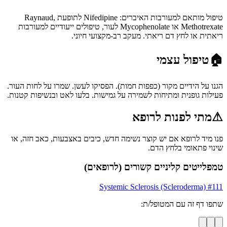
טיפול מותאם למעורבות האיברים: Nifedipine לתופעת Raynaud,
Methotrexate או Mycophenolate לעור, טיפולים ייעודיים למעורבות
ריאתית או לחץ דם ריאתי. מעקב רב-מקצועי חיוני.
🏠
טיפול עצמי
הגנו על הידיים מקור (כפפות חמות). הפסיקו לעשן. שמרו על לחות העור.
פעילות גופנית ומתיחות לשמירה על גמישות. בלעו לאט ובנשיפות קטנות.
⚠
מתי לפנות לרופא
פנו מיד לרופא אם יש קוצר נשימה חדש, כיבים באצבעות, כאב חזה, או
שינוי פתאומי בלחץ הדם.
טמפלייטים קליניים קשורים (לרופאים)
Systemic Sclerosis (Scleroderma)
#
111
שתפו דף זה עם המטופל/ת: