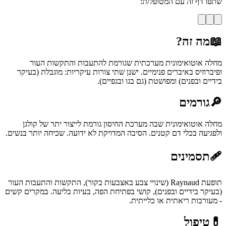
שתפו דף זה עם המטופל/ת:
📖
מה זה?
מחלה אוטואימונית מערכתית שגורמת להתעבות והתקשות העור
ופיברוזיס באיברים פנימיים. ישנן שתי צורות עיקריות: מוגבלת (בעיקר
בידיים ובפנים) ומפושטת (גם בגו ובגפיים).
🔎
גורמים
מחלה אוטואימונית שבה מערכת החיסון גורמת לייצור יתר של קולגן
ולפגיעה בכלי דם קטנים. הסיבה המדויקת לא ידועה. שכיחה יותר בנשים.
🩹
תסמינים
תופעת Raynaud (שינויי צבע באצבעות בקור), התקשות והתעבות העור
(בעיקר בידיים ובפנים), קושי בפתיחת הפה, בעיות בליעה. במקרים קשים
- מעורבות ריאתית או כלייתית.
💊
טיפול