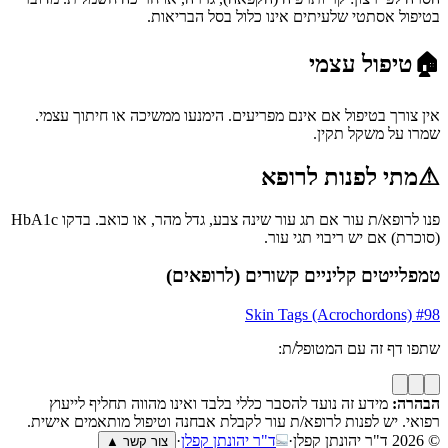
בטיפול אסתטי שלעיתים אינו כלול בסל הבריאות.
🏠
טיפול עצמי
אין צורך בטיפול אם אינם מפריעים. הימנעו ממשיכה או חיתוך עצמי.
שמרו על משקל תקין.
⚠
מתי לפנות לרופא
פנו לרופא/ת עור אם תג עור שינה צבע, גדל מהר, או כואב. בדקו HbA1c
(סוכרת) אם יש ריבוי תגי עור.
טמפלייטים קליניים קשורים (לרופאים)
Skin Tags (Acrochordons)
#
98
שתפו דף זה עם המטופל/ת:
הבהרה:
מידע זה נועד להסבר כללי בלבד ואינו מהווה תחליף לייעוץ
רפואי. יש לפנות לרופא/ת עור לקבלת אבחנה וטיפול מותאמים אישית.
© 2026
ד"ר יהונתן קפלן
·
ד"ר יהונתן קפלן
·
צור קשר ▲