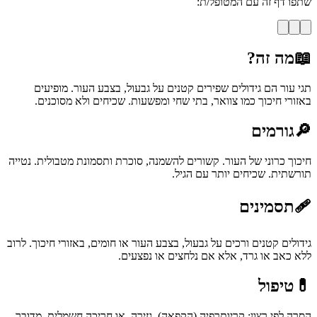
שתפו דף זה עם המטופל/ת:
📖
מה זה?
תגי עור הם גידולים שפירים קטנים על גבעול, בצבע העור. מופיעים
באזורי חיכוך כמו צוואר, בתי שחי ומפשעות. שכיחים ולא מסוכנים.
🔎
גורמים
חיכוך כרוני של העור. קשורים להשמנה, סוכרת ותסמונת מטבולית. נטייה
תורשתית. שכיחים יותר עם הגיל.
🩹
תסמינים
גידולים קטנים ורכים על גבעול, בצבע העור או חומים, באזורי חיכוך. לרוב
ללא כאב או גרד, אלא אם נלחצים או נפצעים.
💊
טיפול
הסרה לפי רצון: קריותרפיה (הקפאה), גזירה, או חריכה חשמלית. מדובר