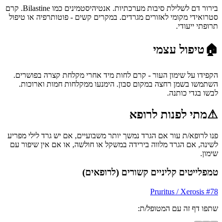
בירור דם לשלילת סיבות מערכתיות. אנטיהיסטמינים כמו Bilastine. קרם
סטרואידי מקומי לאזורים מגרדים. במקרים קשים - פוטותרפיה או טיפול
תרופתי ייעודי.
🏠
טיפול עצמי
הקפידו על שימון העור - קרם לחות מיד אחרי מקלחת קצרה בפושרים.
השתמשו בשמן רחצה במקום סבון. הימנעו ממקלחות חמות וארוכות.
לבשו בגדי כותנה.
⚠
מתי לפנות לרופא
פנו לרופא/ת עור אם הגרד נמשך יותר משבועיים, אם יש גרד לילי מפריע
לשינה, אם הגרד מלווה בירידה במשקל או חולשה, או אם אין שיפור עם
שימון.
טמפלייטים קליניים קשורים (לרופאים)
Pruritus / Xerosis
#
78
שתפו דף זה עם המטופל/ת: