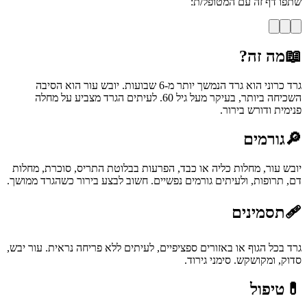
שתפו דף זה עם המטופל/ת:
📖
מה זה?
גרד כרוני הוא גרד הנמשך יותר מ-6 שבועות. יובש עור הוא הסיבה
השכיחה ביותר, בעיקר מעל גיל 60. לעיתים הגרד מצביע על מחלה
פנימית ודורש בירור.
🔎
גורמים
יובש עור, מחלות כליה או כבד, הפרעות בבלוטת התריס, סוכרת, מחלות
דם, תרופות, ולעיתים גורמים נפשיים. חשוב לבצע בירור כשהגרד ממושך.
🩹
תסמינים
גרד בכל הגוף או באזורים ספציפיים, לעיתים ללא פריחה נראית. עור יבש,
סדוק, ומקושקש. סימני גירוד.
💊
טיפול