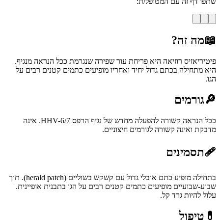
שתפו דף זה עם המטופל/ת:
📖
מה זה?
פיטיריאזיס רוזיאה היא פריחת עור שפירה שנגרמת ככל הנראה מנגיף.
היא מתחילה בכתם גדול יחיד ואחריו מופיעים כתמים קטנים רבים על
הגו.
🔎
גורמים
ככל הנראה קשורה להפעלה מחדש של נגיף הרפס HHV-6/7. אינה
מדבקת ואינה קשורה לגורמים חיצוניים.
🩹
תסמינים
בתחילה מופיע כתם אובלי גדול עם קשקש בשוליים (herald patch). תוך
שבוע-שבועיים מופיעים כתמים קטנים רבים על הגו בתבנית אופיינית.
עלול להיות גרד קל.
💊
טיפול