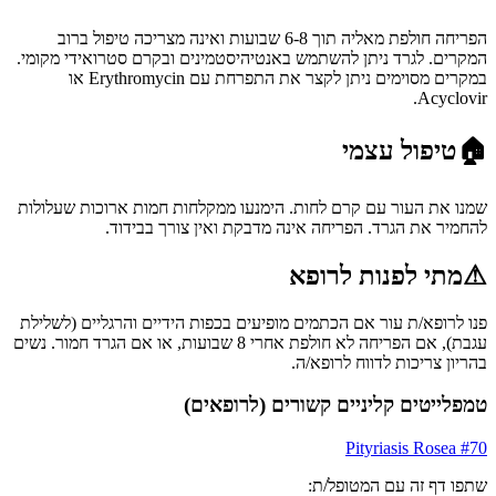
הפריחה חולפת מאליה תוך 6-8 שבועות ואינה מצריכה טיפול ברוב
המקרים. לגרד ניתן להשתמש באנטיהיסטמינים ובקרם סטרואידי מקומי.
במקרים מסוימים ניתן לקצר את התפרחת עם Erythromycin או
Acyclovir.
🏠
טיפול עצמי
שמנו את העור עם קרם לחות. הימנעו ממקלחות חמות ארוכות שעלולות
להחמיר את הגרד. הפריחה אינה מדבקת ואין צורך בבידוד.
⚠
מתי לפנות לרופא
פנו לרופא/ת עור אם הכתמים מופיעים בכפות הידיים והרגליים (לשלילת
עגבת), אם הפריחה לא חולפת אחרי 8 שבועות, או אם הגרד חמור. נשים
בהריון צריכות לדווח לרופא/ה.
טמפלייטים קליניים קשורים (לרופאים)
Pityriasis Rosea
#
70
שתפו דף זה עם המטופל/ת: