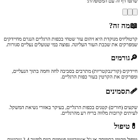
שתפו דף זה עם המטופל/ת:
📖
מה זה?
קרטוליזיס מנוקדת היא זיהום עור שטחי בכפות הרגליים הנגרם מחיידקים
שמפרקים את שכבת העור העליונה. נפוצה במי שנועלים נעליים סגורות.
🔎
גורמים
חיידקים (קורינבקטריות) מתרבים בסביבה לחה וחמה בתוך הנעליים,
ומפרקים את הקרטין בעור כפות הרגליים.
🩹
תסמינים
שקעים (חורים) קטנים בכפות הרגליים, בעיקר באזורי נשיאת המשקל.
לעיתים קרובות מלווה בריח רע מהרגליים.
💊
טיפול
טיפול מקומי בתמיסה או ג'ל אנטיביוטי פעמיים ביום למשך 2-4 שבועות,