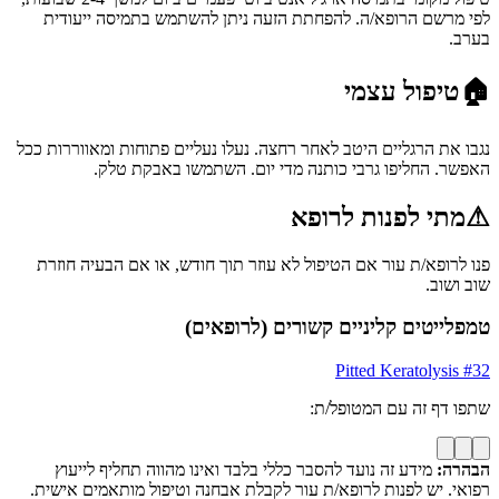
לפי מרשם הרופא/ה. להפחתת הזעה ניתן להשתמש בתמיסה ייעודית
בערב.
🏠
טיפול עצמי
נגבו את הרגליים היטב לאחר רחצה. נעלו נעליים פתוחות ומאווררות ככל
האפשר. החליפו גרבי כותנה מדי יום. השתמשו באבקת טלק.
⚠
מתי לפנות לרופא
פנו לרופא/ת עור אם הטיפול לא עוזר תוך חודש, או אם הבעיה חוזרת
שוב ושוב.
טמפלייטים קליניים קשורים (לרופאים)
Pitted Keratolysis
#
32
שתפו דף זה עם המטופל/ת:
הבהרה:
מידע זה נועד להסבר כללי בלבד ואינו מהווה תחליף לייעוץ
רפואי. יש לפנות לרופא/ת עור לקבלת אבחנה וטיפול מותאמים אישית.