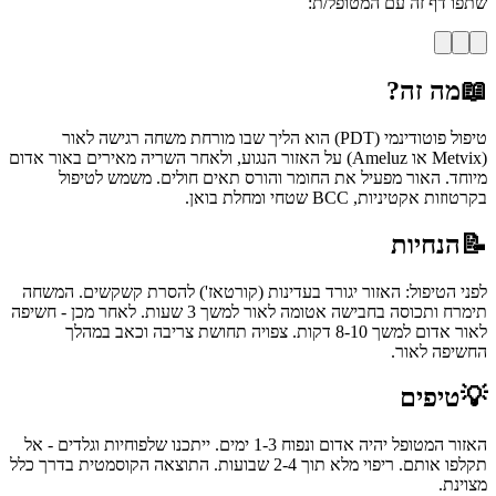
שתפו דף זה עם המטופל/ת:
📖
מה זה?
טיפול פוטודינמי (PDT) הוא הליך שבו מורחת משחה רגישה לאור
(Metvix או Ameluz) על האזור הנגוע, ולאחר השריה מאירים באור אדום
מיוחד. האור מפעיל את החומר והורס תאים חולים. משמש לטיפול
בקרטוזות אקטיניות, BCC שטחי ומחלת בואן.
📝
הנחיות
לפני הטיפול: האזור יגורד בעדינות (קורטאז') להסרת קשקשים. המשחה
תימרח ותכוסה בחבישה אטומה לאור למשך 3 שעות. לאחר מכן - חשיפה
לאור אדום למשך 8-10 דקות. צפויה תחושת צריבה וכאב במהלך
החשיפה לאור.
💡
טיפים
האזור המטופל יהיה אדום ונפוח 1-3 ימים. ייתכנו שלפוחיות וגלדים - אל
תקלפו אותם. ריפוי מלא תוך 2-4 שבועות. התוצאה הקוסמטית בדרך כלל
מצוינת.