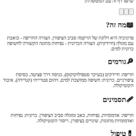
שתפו דף זה עם המטופל/ת:
📖
מה זה?
פרוניכיה היא דלקת של הרקמה סביב הציפורן. הצורה החריפה - כואבת
עם מוגלה (חיידקית). הצורה הכרונית - נפיחות מתונה הקשורה לחשיפה
כרונית למים.
🔎
גורמים
חריפה: חיידקים (בעיקר סטפילוקוקוס), כניסה דרך פציעה, כסיסת
ציפורניים. כרונית: חשיפה ממושכת למים, זיהום פטרייתי (קנדידה), איבוד
הקוטיקולה.
🩹
תסמינים
חריפה: אדמומיות, נפיחות, כאב ומוגלה סביב הציפורן. כרונית: נפיחות
ואדמומיות מתונות, שינויים בציפורן, ריסור הקוטיקולה.
💊
טיפול