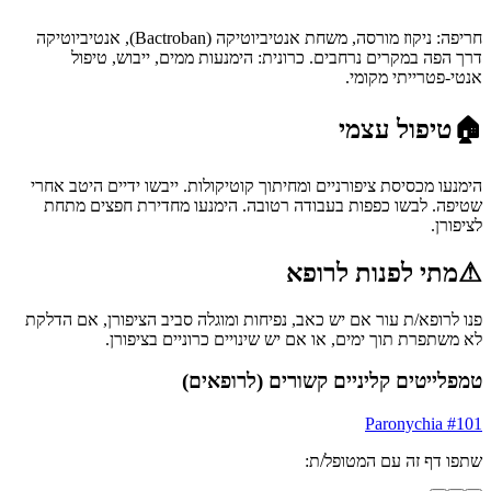
חריפה: ניקוז מורסה, משחת אנטיביוטיקה (Bactroban), אנטיביוטיקה
דרך הפה במקרים נרחבים. כרונית: הימנעות ממים, ייבוש, טיפול
אנטי-פטרייתי מקומי.
🏠
טיפול עצמי
הימנעו מכסיסת ציפורניים ומחיתוך קוטיקולות. ייבשו ידיים היטב אחרי
שטיפה. לבשו כפפות בעבודה רטובה. הימנעו מחדירת חפצים מתחת
לציפורן.
⚠
מתי לפנות לרופא
פנו לרופא/ת עור אם יש כאב, נפיחות ומוגלה סביב הציפורן, אם הדלקת
לא משתפרת תוך ימים, או אם יש שינויים כרוניים בציפורן.
טמפלייטים קליניים קשורים (לרופאים)
Paronychia
#
101
שתפו דף זה עם המטופל/ת: